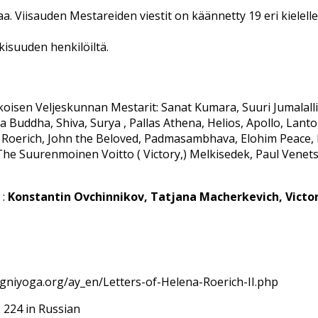
rjaa. Viisauden Mestareiden viestit on käännetty 19 eri kielelle
lkisuuden henkilöiltä.
isen Veljeskunnan Mestarit: Sanat Kumara, Suuri Jumalallin
a Buddha, Shiva, Surya , Pallas Athena, Helios, Apollo, Lanto
as Roerich, John the Beloved, Padmasambhava, Elohim Peace,
e Suurenmoinen Voitto ( Victory,) Melkisedek, Paul Venetsi
 :
Konstantin Ovchinnikov, Tatjana Macherkevich, Victor
s://agniyoga.org/ay_en/Letters-of-Helena-Roerich-II.php
. 224 in Russian