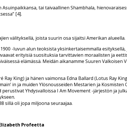
alon Asuinpaikkansa, tai taivaallinen Shambhala, hienovarai
essa” [4].
n välityksellä, joista suurin osa sijaitsi Amerikan alueella.
900 -luvun alun teoksista yksinkertaisemmalla esityksellä, j
t kuvaavat erityisiä suosituksia tarvittavien moraalisten ja 
kapäiväisessä elämässä. Meidän aikanamme Suuren Valkoisen 
odfré Ray King) ja hänen vaimonsa Edna Ballard (Lotus Ray Ki
ermain’ in ja muiden Ylösnousseiden Mestarien ja Kosmisten Ol
 perustivat Yhdysvalloissa I Am Movement -järjestön ja julka
ykseen.
 sillä oli jopa miljoona seuraajaa.
Elizabeth Profeetta