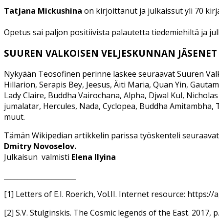
Tatjana Mickushina
on kirjoittanut ja julkaissut yli 70 ki
Opetus sai paljon positiivista palautetta tiedemiehiltä ja ju
SUUREN VALKOISEN VELJESKUNNAN JÄSENET
Nykyään Teosofinen perinne laskee seuraavat Suuren Valko
Hillarion, Serapis Bey, Jeesus, Äiti Maria, Quan Yin, Gautam
Lady Claire, Buddha Vairochana, Alpha, Djwal Kul, Nichol
jumalatar, Hercules, Nada, Cyclopea, Buddha Amitambha, Th
muut.
Tämän Wikipedian artikkelin parissa työskenteli seuraavat
Dmitry Novoselov.
Julkaisun
valmisti
Elena Ilyina
_____________________
[1] Letters of E.I. Roerich, Vol.II. Internet resource: http
[2] S.V. Stulginskis. The Cosmic legends of the East. 2017, p