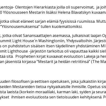
uentoja- Olentojen Hierarkiasta joilla oli supervoimat,
ja jo
20 Ylösnousseen Mestarin lisäksi Helena Blavatskyn kuvaama
tka olivat eläneet sarjan elämiä fyysisissä ruumiissa. Mutta 
at “Ylösnousemuksensa” tullen kuolemattomiksi.
t
, jotka olivat Sanansaattajien asemassa, julkaisivat laajan
mmit Light House´n Washingtoniin, Yhdysvaltoihin. Järjestön
n puhdistetun sisäisen itsen täydellinen yhdistäminen MIN
mit Lighthouse -järjestön tarkoitus oli vapauttaa kaikki sielu
tää sitä. Prophetien kirjat kuvaavat evoluution Lakeja ja h
jäsenistä kirjassa ”Mestarit ja heidän retriitinsä” (The Ma
uuden filosofisen ja eettisen opetuksen, joka julkaistiin ki
iden Mestareiden tietoa nykyaikaisille ihmisille. Opetus s
ta laeista (korkein moraalilaki, karman laki, syiden ja seurau
tykset
ihmisen evoluutiosta sen tietoisuuden kehityksenä. P