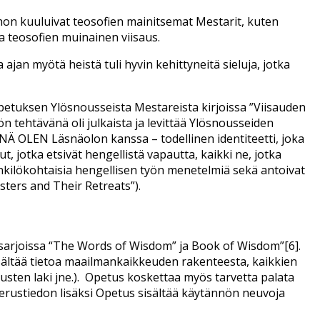
ihon kuuluivat teosofien mainitsemat Mestarit, kuten
 teosofien muinainen viisaus.
ajan myötä heistä tuli hyvin kehittyneitä sieluja, jotka
 Opetuksen Ylösnousseista Mestareista kirjoissa ”Viisauden
 tehtävänä oli julkaista ja levittää Ylösnousseiden
Ä OLEN Läsnäolon kanssa – todellinen identiteetti, joka
t, jotka etsivät hengellistä vapautta, kaikki ne, jotka
enkilökohtaisia hengellisen työn menetelmiä sekä antoivat
sters and Their Retreats”).
rjasarjoissa “The Words of Wisdom” ja Book of Wisdom”[6].
isältää tietoa maailmankaikkeuden rakenteesta, kaikkien
sten laki jne.).
Opetus koskettaa myös tarvetta palata
erustiedon lisäksi Opetus sisältää käytännön neuvoja