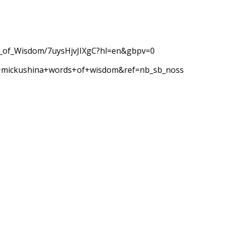
arls_of_Wisdom/7uysHjvJIXgC?hl=en&gbpv=0
ana+mickushina+words+of+wisdom&ref=nb_sb_noss