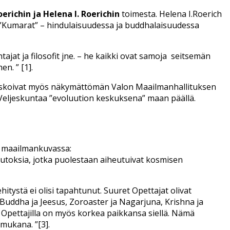
oerichin ja Helena I. Roerichin
toimesta. Helena I.Roerich
tää ”Kumarat” – hindulaisuudessa ja buddhalaisuudessa
jat ja filosofit jne. – he kaikki ovat samoja
seitsemän
n. ” [1].
ja uskoivat myös näkymättömän Valon Maailmanhallituksen
 Veljeskuntaa ”evoluution keskuksena” maan päällä.
n maailmankuvassa:
uutoksia, jotka puolestaan aiheutuivat kosmisen
kehitystä ei olisi tapahtunut. Suuret Opettajat olivat
: Buddha ja Jeesus, Zoroaster ja Nagarjuna, Krishna ja
 Opettajilla on myös korkea paikkansa siellä. Nämä
mukana. ”[3].