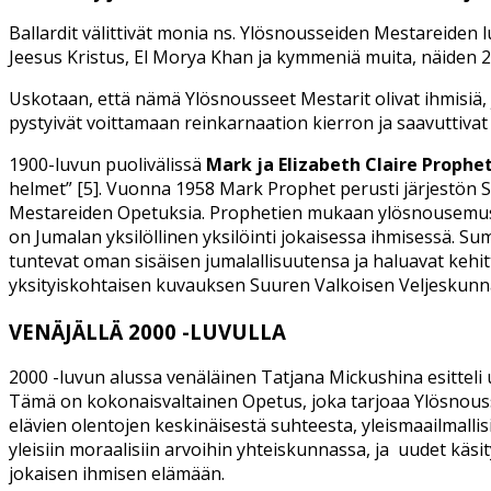
Ballardit välittivät monia ns. Ylösnousseiden Mestareiden l
Jeesus Kristus, El Morya Khan ja kymmeniä muita, näiden 
Uskotaan, että nämä Ylösnousseet Mestarit olivat ihmisiä, jo
pystyivät voittamaan reinkarnaation kierron ja saavuttiv
1900-luvun puolivälissä
Mark ja Elizabeth Claire Prophe
helmet” [5]. Vuonna 1958 Mark Prophet perusti järjestön Su
Mestareiden Opetuksia. Prophetien mukaan ylösnousemus o
on Jumalan yksilöllinen yksilöinti jokaisessa ihmisessä. Sum
tuntevat oman sisäisen jumalallisuutensa ja haluavat kehit
yksityiskohtaisen kuvauksen Suuren Valkoisen Veljeskunnan 
VENÄJÄLLÄ 2000 -LUVULLA
2000 -luvun alussa venäläinen Tatjana Mickushina esitteli 
Tämä on kokonaisvaltainen Opetus, joka tarjoaa Ylösnousse
elävien olentojen keskinäisestä suhteesta, yleismaailmallisis
yleisiin moraalisiin arvoihin yhteiskunnassa, ja
uudet käsi
jokaisen ihmisen elämään.