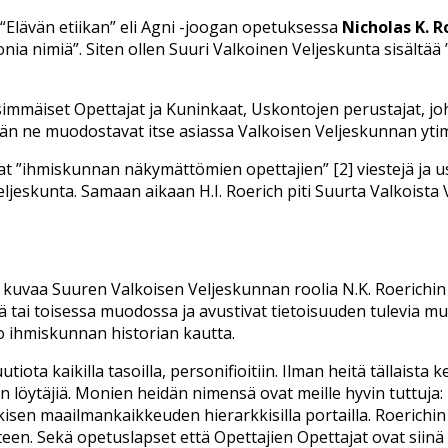
 “Elävän etiikan” eli Agni -joogan opetuksessa
Nicholas K. R
 monia nimiä”. Siten ollen Suuri Valkoinen Veljeskunta sisäl
immäiset Opettajat ja Kuninkaat, Uskontojen perustajat, johta
ään ne muodostavat itse asiassa Valkoisen Veljeskunnan ytime
asivat ”ihmiskunnan näkymättömien opettajien” [2] viestejä 
ljeskunta. Samaan aikaan H.I. Roerich piti Suurta Valkoista
a kuvaa Suuren Valkoisen Veljeskunnan roolia N.K. Roerichi
ä tai toisessa muodossa ja avustivat
tietoisuuden tulevia m
o ihmiskunnan historian kautta.
tiota kaikilla tasoilla, personifioitiin. Ilman heitä tällaista 
don löytäjiä. Monien heidän nimensä ovat meille hyvin tuttuja
kisen maailmankaikkeuden hierarkkisilla portailla. Roerichin
een. Sekä opetuslapset että Opettajien Opettajat ovat siinä 