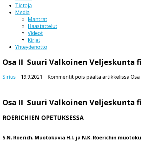
Tietoja
Media
Mantrat
Haastattelut
Videot
Kirjat
Yhteydenotto
Osa II Suuri Valkoinen Veljeskunta f
Sirius
19.9.2021
Kommentit pois päältä
artikkelissa Osa 
Osa II
Suuri Valkoinen Veljeskunta fi
ROERICHIEN OPETUKSESSA
S.N. Roerich. Muotokuvia H.I. ja N.K. Roerichin muotok