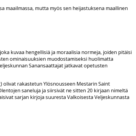
sessa maailmassa, mutta myös sen heijastuksena maallinen
oka kuvaa hengellisiä ja moraalisia normeja, joiden pitäisi
eettisten ominaisuuksien muodostamiseksi huolimatta
Veljeskunnan Sanansaattajat jatkavat opetusten
ng) olivat rakastetun Ylösnousseen Mestarin Saint
entojen saneluja ja siirsivät ne sitten 20 kirjaan nimeltä
isivat sarjan kirjoja suuresta Valkoisesta Veljeskunnasta