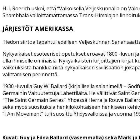
H. I. Roerich uskoi, että “Valkoisella Veljeskunnalla on V
Shambhala valloittamattomassa Trans-Himalajan linnoituks
JÄRJESTÖT AMERIKASSA
Tiedon siirtoa tapahtui edelleen Veljeskunnan Sanansaattajie
Nykyaikaiset esoteeriset opetukset eroavat 1800 -luvun ja 1
olla ihmiselle ominaisia. Nykyaikaisten kirjoittajien kirja
vaikeuksista hankkia niitä nykyaikaisen sivilisaation jo
välittämisen perinnettä.
1930 -luvulla Guy W. Ballard (kirjallisella salanimellä – G
Germainin Valtuutettuja Lähettiläitä. He välittivät Saint G
“The Saint Germain Series”. Yhdessä Herra ja Rouva Ballard
sekä myös suosituksia henkilökohtaiseen henkiseen kehit
”I Am Movement” tuli suosittu Yhdysvalloissa ja vuonna 1938
Kuvat: Guy ja Edna Ballard (vasemmalla) sekä Mark ja 