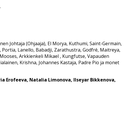
.
en Johtaja (Ohjaaja), El Morya, Kuthumi, Saint-Germain,
, Portia, Lanello, Babadji, Zarathustra, Godfré, Maitreya,
 Mooses, Arkkienkeli Mikael , Kungfutse, Vapauden
alainen, Krishna, Johannes Kastaja, Padre Pio ja monet
ia Erofeeva, Natalia Limonova, Ilseyar Bikkenova,