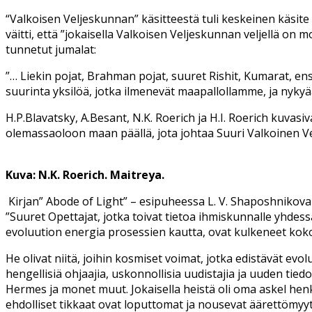
“Valkoisen Veljeskunnan” käsitteestä tuli keskeinen käsite
väitti, että ”jokaisella Valkoisen Veljeskunnan veljellä on
tunnetut jumalat:
”… Liekin pojat, Brahman pojat, suuret Rishit, Kumarat, ens
suurinta yksilöä, jotka ilmenevät maapallollamme, ja nyky
H.P.Blavatsky, A.Besant, N.K. Roerich ja H.I. Roerich kuv
olemassaoloon maan päällä, jota johtaa Suuri Valkoinen Ve
Kuva: N.K. Roerich. Maitreya.
Kirjan” Abode of Light” – esipuheessa L. V. Shaposhnikov
”Suuret Opettajat, jotka toivat tietoa ihmiskunnalle yhdess
evoluution energia prosessien kautta, ovat kulkeneet kok
He olivat niitä, joihin kosmiset voimat, jotka edistävät evoluu
hengellisiä ohjaajia, uskonnollisia uudistajia ja uuden tie
Hermes ja monet muut. Jokaisella heistä oli oma askel hen
ehdolliset tikkaat ovat loputtomat ja nousevat äärettömyyt