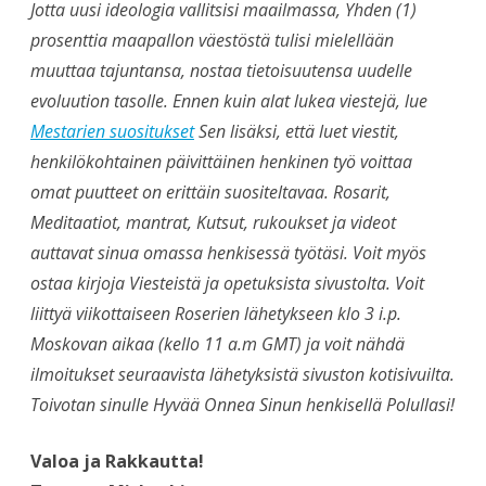
Jotta uusi ideologia vallitsisi maailmassa, Yhden (1)
prosenttia maapallon väestöstä tulisi mielellään
muuttaa tajuntansa, nostaa tietoisuutensa uudelle
evoluution tasolle. Ennen kuin alat lukea viestejä, lue
Mestarien suositukset
Sen lisäksi, että luet viestit,
henkilökohtainen päivittäinen henkinen työ voittaa
omat puutteet on erittäin suositeltavaa. Rosarit,
Meditaatiot, mantrat, Kutsut, rukoukset ja videot
auttavat sinua omassa henkisessä työtäsi. Voit myös
ostaa kirjoja Viesteistä ja opetuksista sivustolta. Voit
liittyä viikottaiseen Roserien lähetykseen klo 3 i.p.
Moskovan aikaa (kello 11 a.m GMT) ja voit nähdä
ilmoitukset seuraavista lähetyksistä sivuston kotisivuilta.
Toivotan sinulle Hyvää Onnea Sinun henkisellä Polullasi!
Valoa ja Rakkautta!