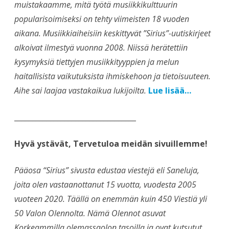
muistakaamme, mitä työtä musiikkikulttuurin
popularisoimiseksi on tehty viimeisten 18 vuoden
aikana. Musiikkiaiheisiin keskittyvät ”Sirius”-uutiskirjeet
alkoivat ilmestyä vuonna 2008. Niissä herätettiin
kysymyksiä tiettyjen musiikkityyppien ja melun
haitallisista vaikutuksista ihmiskehoon ja tietoisuuteen.
Aihe sai laajaa vastakaikua lukijoilta.
Lue lisää…
__________________________________
Hyvä ystävät, Tervetuloa meidän sivuillemme!
Pääosa “Sirius” sivusta edustaa viestejä eli Saneluja,
joita olen vastaanottanut 15 vuotta, vuodesta 2005
vuoteen 2020. Täällä on enemmän kuin 450 Viestiä yli
50 Valon Olennolta. Nämä Olennot asuvat
Korkeammilla olemassaolon tasoilla ja ovat kutsutut