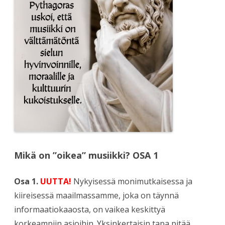
Mikä on ”oikea” musiikki?
OSA 1
Osa 1.
UUTTA!
Nykyisessä monimutkaisessa ja
kiireisessä maailmassamme, joka on täynnä
informaatiokaaosta, on vaikea keskittyä
korkeampiin asioihin. Yksinkertaisin tapa pitää