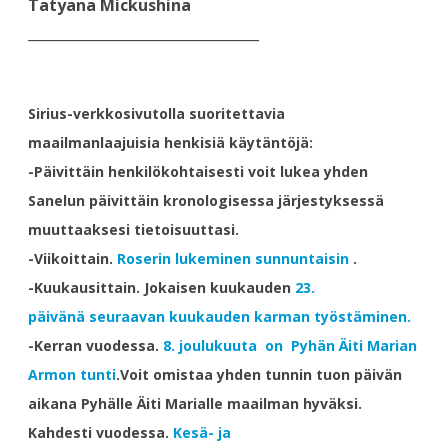
Tatyana Mickushina
_________________________________
Sirius-verkkosivutolla suoritettavia
maailmanlaajuisia henkisiä käytäntöjä:
-Päivittäin
henkilökohtaisesti voit lukea yhden
Sanelun
päivittäin kronologisessa järjestyksessä
muuttaaksesi tietoisuuttasi.
-Viikoittain
.
Roserin lukeminen sunnuntaisin
.
-Kuukausittain.
Jokaisen kuukauden
23.
päivänä seuraavan kuukauden karman työstäminen.
-Kerran vuodessa
.
8. joulukuuta on Pyhän Äiti Marian
Armon tunti
.Voit omistaa yhden tunnin tuon päivän
aikana Pyhälle Äiti Marialle maailman hyväksi.
Kahdesti vuodessa
.
Kesä- ja