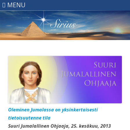
MENU
Skip
to
content
Oleminen Jumalassa on yksinkertaisesti
tietoisuutenne tila
Suuri Jumalallinen Ohjaaja, 25. kesäkuu, 2013