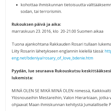
kohottaa ihmiskunnan tietoisuutta välttääkse
sodan, tai terrorismin.
Rukouksen päivä ja aika:
marraskuun 23. 2016, klo 20-21.00 Suomen aikaa
Tuona ajankohtana Rakkauden Rosari tullaan lukem
Liity Rosarin lähetykseen englannin kielellä tässä:
htt
eng.net/bdeniya/rosary_of_love_bdenie.htm
Pyydän, lue seuraava Rukouskutsu keskittääksesi
lukemista:
MINÄ OLEN SE MIKÄ MINÄ OLEN nimessä, Kaikkivaltia
Ylösnouseihin Mestareihin, Valon Hierarkiaan, jotka 
ohjaavat Maan ihmiskunnan kehitystä Jumalalliselle P