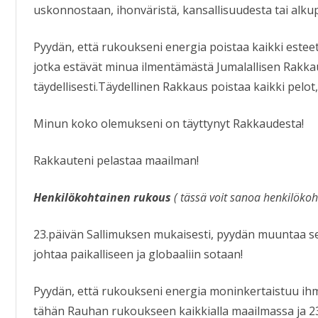
uskonnostaan, ihonväristä, kansallisuudesta tai alku
Pyydän, että rukoukseni energia poistaa kaikki estee
jotka estävät minua ilmentämästä Jumalallisen Rakk
täydellisesti.Täydellinen Rakkaus poistaa kaikki pelot,
Minun koko olemukseni on täyttynyt Rakkaudesta!
Rakkauteni pelastaa maailman!
Henkilökohtainen rukous
( tässä voit sanoa henkilökoht
23.päivän Sallimuksen mukaisesti, pyydän muuntaa 
johtaa paikalliseen ja globaaliin sotaan!
Pyydän, että rukoukseni energia moninkertaistuu ihmi
tähän Rauhan rukoukseen kaikkialla maailmassa ja 23.