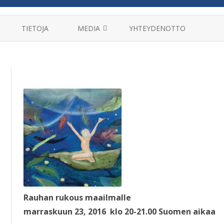
Skip
to
TIETOJA
MEDIA
YHTEYDENOTTO
content
MANTRAT
HAASTATTELUT
VIDEOT
KIRJAT
Rauhan rukous maailmalle
marraskuun 23, 2016 klo 20-21.00 Suomen aikaa