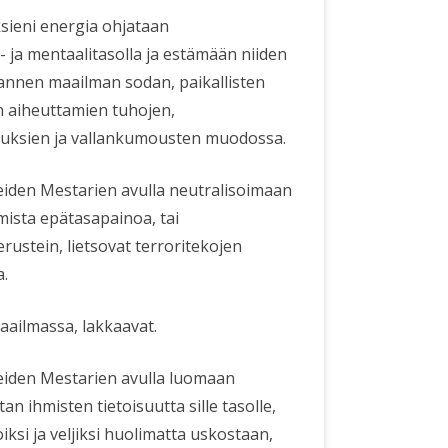
sieni energia ohjataan
- ja mentaalitasolla ja estämään niiden
annen maailman sodan, paikallisten
ten aiheuttamien tuhojen,
istuksien ja vallankumousten muodossa.
eiden Mestarien avulla neutralisoimaan
omista epätasapainoa, tai
erustein, lietsovat terroritekojen
a.
maailmassa, lakkaavat.
eiden Mestarien avulla luomaan
ihmisten tietoisuutta sille tasolle,
iksi ja veljiksi huolimatta uskostaan,