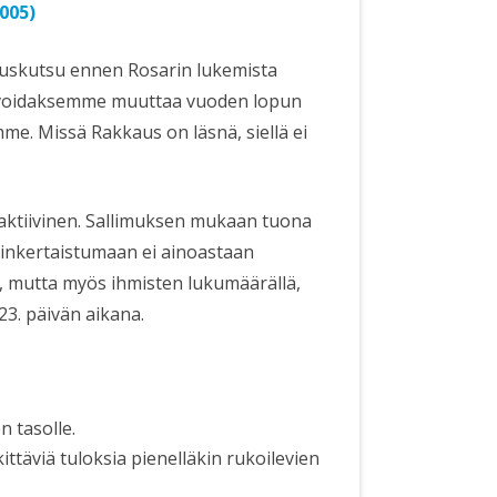
005)
uskutsu ennen Rosarin lukemista
voidaksemme muuttaa vuoden lopun
e. Missä Rakkaus on läsnä, siellä ei
aktiivinen. Sallimuksen mukaan tuona
nkertaistumaan ei ainoastaan
a, mutta myös ihmisten lukumäärällä,
23. päivän aikana.
 tasolle.
ttäviä tuloksia pienelläkin rukoilevien