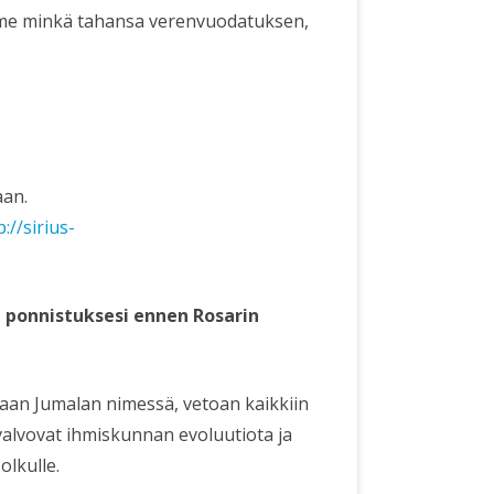
mme minkä tahansa verenvuodatuksen,
aan.
p://sirius-
 ponnistuksesi ennen Rosarin
an Jumalan nimessä, vetoan kaikkiin
valvovat ihmiskunnan evoluutiota ja
olkulle.