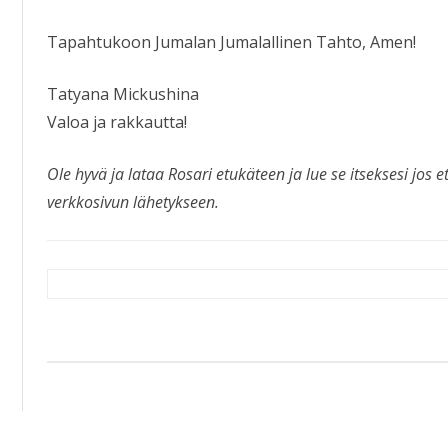
Tapahtukoon Jumalan Jumalallinen Tahto, Amen!
Tatyana Mickushina
Valoa ja rakkautta!
Ole hyvä ja lataa Rosari etukäteen ja lue se itseksesi jos et
verkkosivun lähetykseen.
Artikkelien
selaus