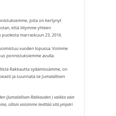
nistuksemme, joita on kertynyt
tan, että liitymme yhteen
 puolesta marraskuun 23, 2016.
voimistuu vuoden lopussa. Voimme
ous ponnistuksiemme avulla.
ellistä Rakkautta sydämissämme, on
easti ja suunnata se Jumalallisen
n (Jumalallisen Rakkauden ) vaikka vain
na, silloin voisimme levittää sitä ympäri