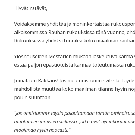
Hyvät Ystävät,
Voidaksemme yhdistää ja moninkertaistaa rukouspon
aikaisemmissa Rauhan rukouksissa tänä vuonna, ehdo
Rukouksessa yhdeksi tunniksi koko maailman rauhan
Ylösnouseiden Mestarien mukaan laskeutuva karma 
estää paljon epäsuotuista karmaa toteutumasta ruk
Jumala on Rakkaus! Jos me onnistumme viljellä Täyd
mahdollista muuttaa koko maailman tilanne hyvin nop
polun suuntaan.
”Jos onnistumme täysin palauttamaan tämän ominaisuude
muutamien ihmisten sieluissa, jotka ovat nyt inkarnoitunei
maailmaa hyvin nopeasti.”