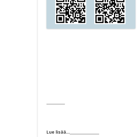
__________
Lue lisää…
________________