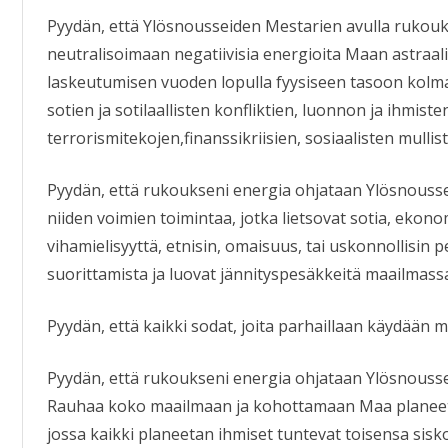
Pyydän, että Ylösnousseiden Mestarien avulla rukouk
neutralisoimaan negatiivisia energioita Maan astraali
laskeutumisen vuoden lopulla fyysiseen tasoon kolm
sotien ja sotilaallisten konfliktien, luonnon ja ihmis
terrorismitekojen,finanssikriisien, sosiaalisten mull
Pyydän, että rukoukseni energia ohjataan Ylösnouss
niiden voimien toimintaa, jotka lietsovat sotia, ekon
vihamielisyyttä, etnisin, omaisuus, tai uskonnollisin p
suorittamista ja luovat jännityspesäkkeitä maailmass
Pyydän, että kaikki sodat, joita parhaillaan käydään 
Pyydän, että rukoukseni energia ohjataan Ylösnouss
Rauhaa koko maailmaan ja kohottamaan Maa planeetan 
jossa kaikki planeetan ihmiset tuntevat toisensa sisko