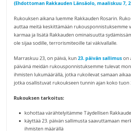
(Ehdottoman Rakkauden Länsäolo, maaliskuu 7, 2
Rukouksen aikana luemme Rakkauden Rosarin. Ruko
auttaa meitä keskittämään rukousponnistuksemme 
karmaa ja lisätä Rakkauden ominaisuutta sydämissämm
ole sijaa sodille, terrorismiteoille tai väkivallalle.
Marraskuu 23, on päivä, kun
23. päivän sallimus
on 
päivänä meidän rukousponnistuksemme tulevat moni
ihmisten lukumäärällä, jotka rukoilevat samaan aika
jotka osallistuvat rukoukseen tunnin ajan koko tuon 
Rukouksen tarkoitus:
kohottaa värähtelyitämme Täydellisen Rakkauden
käyttää 23. päivän sallimusta saavuttamaan merki
ihmisten määrällä