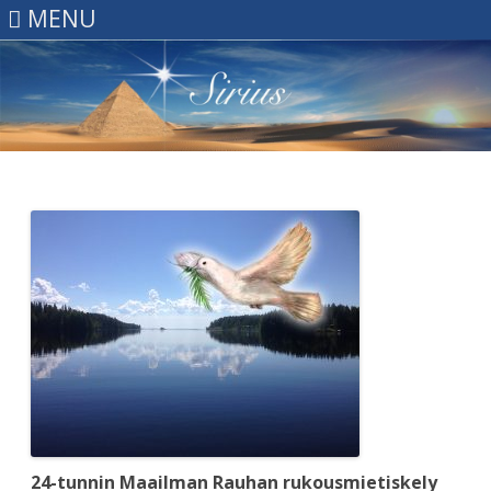
MENU
Skip
to
content
24-tunnin Maailman Rauhan rukousmietiskely