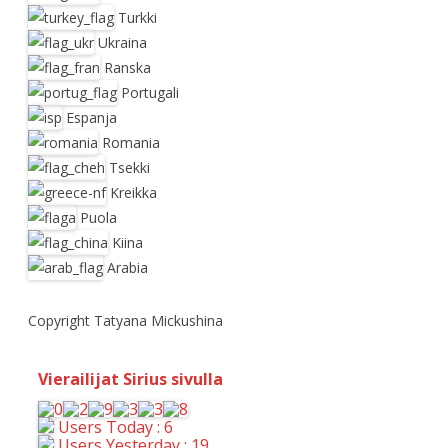
Turkki
Ukraina
Ranska
Portugali
Espanja
Romania
Tsekki
Kreikka
Puola
Kiina
Arabia
Copyright Tatyana Mickushina
Vierailijat Sirius sivulla
Users Today : 6
Users Yesterday : 19