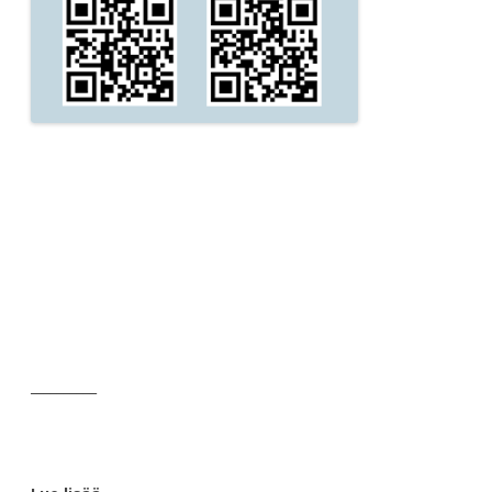
__________