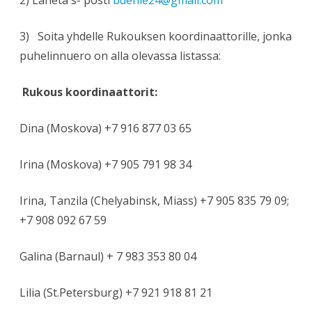
2) Lähetä s- posti
bdenie24@gmail.com
3) Soita yhdelle Rukouksen koordinaattorille, jonka
puhelinnuero on alla olevassa listassa:
Rukous koordinaattorit:
Dina (Moskova) +7 916 877 03 65
Irina (Moskova) +7 905 791 98 34
Irina, Tanzila (Chelyabinsk, Miass) +7 905 835 79 09;
+7 908 092 67 59
Galina (Barnaul) + 7 983 353 80 04
Lilia (St.Petersburg) +7 921 918 81 21