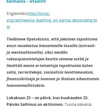
Karmasta – sitaattit
Englanniksi:
http://sirius-
eng.net/news/a_teaching_on_karma_descending.ht
m
Tiedämme Opetuksista, että jokainen tapahtuma
ensin muodostuu hienoimmille tasoilla (astraali-
ja mentaalitasoille), siksi meidän
rukousponnistelujen kautta voimme estää ja
lievittää monia ei-toivottuja tapahtumia kuten
sotia, terroritekoja, sosiaalisia levottomuuksia,
finanssikriiseja ja luonnon ja ihmisen aiheuttamia
luonnonmullistuksia.
Lokakuun 23 – on päivä, kun kuukauden 23.
Päivän Sallimus on aktiivinen.
Tuona päivänä,