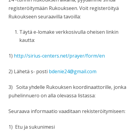
registeröitymään Rukoukseen. Voit registeröityä
Rukoukseen seuraavilla tavoilla:
Täytä e-lomake verkkosivulla oheisen linkin
kautta:
1)
http://sirius-centers.net/prayer/form/en
2) Lähetä s- posti
bdenie24@gmail.com
3) Soita yhdelle Rukouksen koordinaattorille, jonka
puhelinnuero on alla olevassa listassa:
Seuraava informaatio vaaditaan rekisteröitymiseen:
1) Etu ja sukunimesi