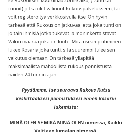
se Rukouksen koordinaattorille aika, ( tunti tai
tunnit) jotka olet valinnut Rukouspalvelukseen, tai
voit registeröityä verkkosivulla itse. On hyvin
tärkeää että Rukous on jatkuvaa, että joka tunti on
joitain ihmisiä jotka tukevat ja moninkertaistavat
Valon määrää joka on luotu. Mitä useampi ihminen
lukee Rosaria joka tunti, sitä suurempi tulee sen
vaikutus olemaan. On tärkeää ylläpitää
maksimaalista mahdollista rukous ponnistusta
näiden 24 tunnin ajan.
Pyydämme, lue seuraava Rukous Kutsu
keskittääksesi ponnistuksesi ennen Rosarin
lukemista:
MINÄ OLEN SE MIKÄ MINÄ OLEN nimessä, Kaikki
Valtiaan Jumalan nimessä,