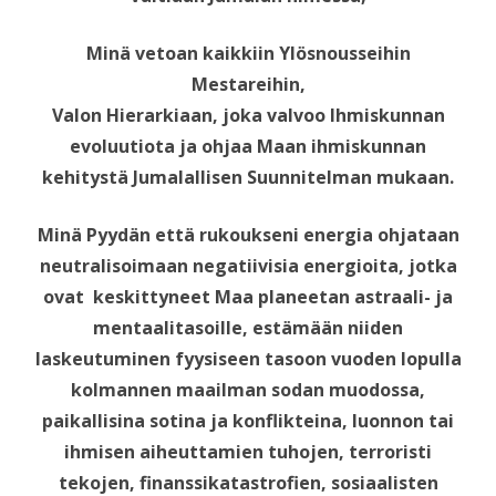
Minä vetoan kaikkiin Ylösnousseihin
Mestareihin,
Valon Hierarkiaan, joka valvoo Ihmiskunnan
evoluutiota ja ohjaa Maan ihmiskunnan
kehitystä Jumalallisen Suunnitelman mukaan.
Minä Pyydän että rukoukseni energia ohjataan
neutralisoimaan negatiivisia energioita, jotka
ovat k
eskittyneet Maa planeetan astraali- ja
mentaalitasoille, estämään niiden
laskeutuminen fyysiseen tasoon vuoden lopulla
kolmannen maailman sodan muodossa,
paikallisina sotina ja konflikteina,
luonnon tai
ihmisen aiheuttamien tuhojen, terroristi
tekojen, finanssikatastrofien, sosiaalisten