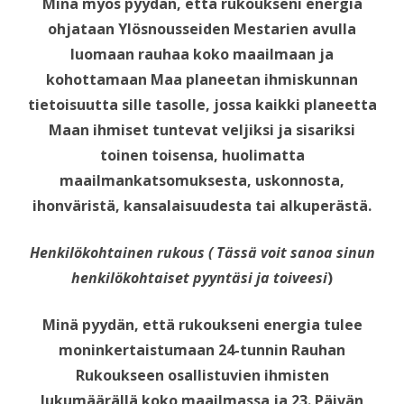
Minä myös pyydän, että rukoukseni energia
ohjataan Ylösnousseiden Mestarien avulla
luomaan rauhaa koko maailmaan ja
kohottamaan Maa planeetan ihmiskunnan
tietoisuutta sille tasolle, jossa kaikki planeetta
Maan ihmiset tuntevat veljiksi ja sisariksi
toinen toisensa, huolimatta
maailmankatsomuksesta, uskonnosta,
ihonväristä, kansalaisuudesta tai alkuperästä.
Henkilökohtainen rukous ( Tässä voit sanoa sinun
henkilökohtaiset pyyntäsi ja toiveesi
)
Minä pyydän, että rukoukseni energia tulee
moninkertaistumaan 24-tunnin Rauhan
Rukoukseen osallistuvien ihmisten
lukumäärällä koko maailmassa ja 23. Päivän