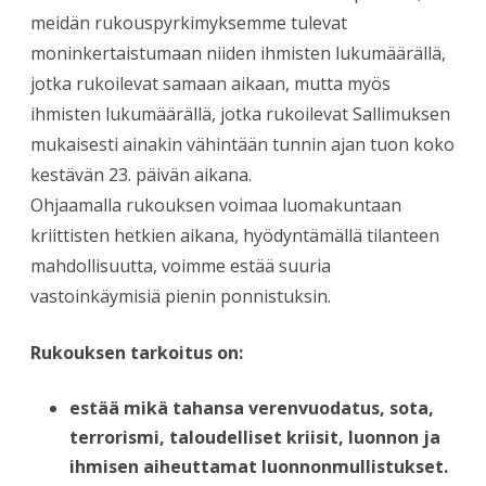
meidän rukouspyrkimyksemme tulevat
moninkertaistumaan niiden ihmisten lukumäärällä,
jotka rukoilevat samaan aikaan, mutta myös
ihmisten lukumäärällä, jotka rukoilevat Sallimuksen
mukaisesti ainakin vähintään tunnin ajan tuon koko
kestävän 23. päivän aikana.
Ohjaamalla rukouksen voimaa luomakuntaan
kriittisten hetkien aikana, hyödyntämällä tilanteen
mahdollisuutta, voimme estää suuria
vastoinkäymisiä pienin ponnistuksin.
Rukouksen tarkoitus on:
estää mikä tahansa verenvuodatus, sota,
terrorismi, taloudelliset kriisit, luonnon ja
ihmisen aiheuttamat luonnonmullistukset.