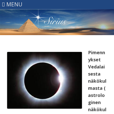
MENU
Skip
to
content
Pimenn
ykset
Vedalai
sesta
näkökul
masta (
astrolo
ginen
näkökul