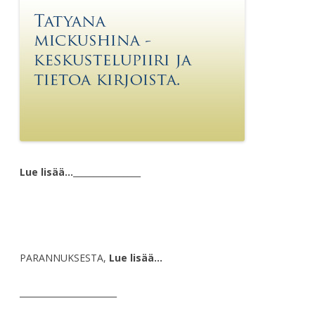
Lue lisää…
________________
PARANNUKSESTA,
Lue lisää…
_______________________