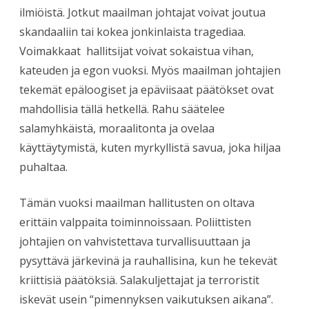
ilmiöistä. Jotkut maailman johtajat voivat joutua
skandaaliin tai kokea jonkinlaista tragediaa.
Voimakkaat hallitsijat voivat sokaistua vihan,
kateuden ja egon vuoksi. Myös maailman johtajien
tekemät epäloogiset ja epäviisaat päätökset ovat
mahdollisia tällä hetkellä. Rahu säätelee
salamyhkäistä, moraalitonta ja ovelaa
käyttäytymistä, kuten myrkyllistä savua, joka hiljaa
puhaltaa.
Tämän vuoksi maailman hallitusten on oltava
erittäin valppaita toiminnoissaan. Poliittisten
johtajien on vahvistettava turvallisuuttaan ja
pysyttävä järkevinä ja rauhallisina, kun he tekevät
kriittisiä päätöksiä. Salakuljettajat ja terroristit
iskevät usein “pimennyksen vaikutuksen aikana”.