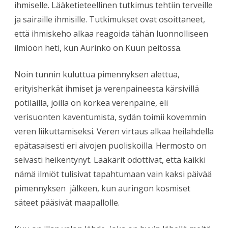
ihmiselle. Lääketieteellinen tutkimus tehtiin terveille
ja sairaille ihmisille. Tutkimukset ovat osoittaneet,
että ihmiskeho alkaa reagoida tähän luonnolliseen
ilmiöön heti, kun Aurinko on Kuun peitossa.
Noin tunnin kuluttua pimennyksen alettua,
erityisherkät ihmiset ja verenpaineesta kärsivillä
potilailla, joilla on korkea verenpaine, eli
verisuonten kaventumista, sydän toimii kovemmin
veren liikuttamiseksi. Veren virtaus alkaa heilahdella
epätasaisesti eri aivojen puoliskoilla. Hermosto on
selvästi heikentynyt. Lääkärit odottivat, että kaikki
nämä ilmiöt tulisivat tapahtumaan vain kaksi päivää
pimennyksen jälkeen, kun auringon kosmiset
säteet pääsivät maapallolle.