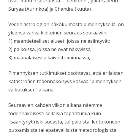
ovat Rahu´n seurausta – “demonin”, joka kadehti
Suryaa (Aurinkoa) ja Chandra (kuuta).
Veden astrologian näkökulmasta pimennyksellä on
yleensä vahva kielteinen seuraus seuraaviin:
1) maantieteelliset alueet, joissa ne esiintyvät;
2) paikoissa, joissa ne ovat näkyvissä;
3) maanalaisessa kaivostoiminnassa,
Pimennyksen tutkimukset osoittavat, että erilaisten
katastrofien todennäköisyys kasvaa “pimennyksen
vaikutuksen” aikana.
Seuraavien kahden viikon aikana näemme
todennäköisesti sellaisia tapahtumia kuin
lisääntynyt riski sodasta, tulipaloista, lentokoneen
putoamisista tai epätavallisista meteorologisista