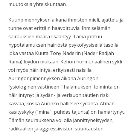
muutoksia yhteiskuntaan.
Kuunpimennyksen aikana ihmisten mieli, ajattelu ja
tunne ovat erittäin haavoittuvia. Ihmiselämän
sairauksien määrä lisääntyy. Tämä johtuu
hypotalamuksen häiriöstä psykofyysisellä tasolla,
joka vastaa Kuuta Tony Naderin (Nader Radjah
Rama) löydön mukaan. Kehon hormonaalinen sykli
voi myös häiriintyä, erityisesti naisilla.
Auringonpimennyksen aikana Auringon
fysiologinen vastineen Thalamuksen toiminta on
häiriintynyt ja sydän- ja verisuonitautien riski
kasvaa, koska Aurinko hallitsee sydäntä. Atman
käsityskyky (“minä”, puhdas tajunta) on hämärtynyt.
Tämän seurauksena voi olla jännittyneisyyden,
radikaalien ja aggressiivisten suuntausten