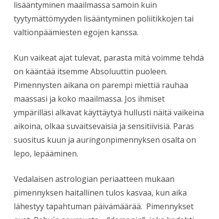
lisääntyminen maailmassa samoin kuin
tyytymättömyyden lisääntyminen poliitikkojen tai
valtionpäämiesten egojen kanssa.
Kun vaikeat ajat tulevat, parasta mitä voimme tehdä
on kääntää itsemme Absoluuttin puoleen.
Pimennysten aikana on parempi miettiä rauhaa
maassasi ja koko maailmassa. Jos ihmiset
ympärilläsi alkavat käyttäytyä hullusti näitä vaikeina
aikoina, olkaa suvaitsevaisia ja sensitiivisiä. Paras
suositus kuun ja auringonpimennyksen osalta on
lepo, lepääminen.
Vedalaisen astrologian periaatteen mukaan
pimennyksen haitallinen tulos kasvaa, kun aika
lähestyy tapahtuman päivämäärää. Pimennykset