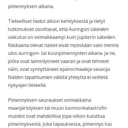
pimennyksen-aikana.
Tieteelliset tiedot alkion kehityksestä ja tietyt
tutkimukset osoittavat, että Auringon säteiden
vaikutus on voimakkaampi kuin Jupiterin säteiden.
Raskaana olevat naiset eivät myöskään saisi mennä
ulos auringon- tai kuunpimennysten aikana. Ja ne,
jotka ovat laiminlyöneet vaaran ja ovat tehneet
näin, ovat synnyttäneet epänormaaleja vauvoja.
Näiden tapahtumien välistä yhteyttä ei selitetä
nykyajan tieteellä.
Pimennyksen-seuraukset voimakkaina
maanjäristyksen tai muun luonnonkatastrofin
muodot ovat mahdollisia jopa viikon kuluttua
pimennyksestä. Joka tapauksessa, pimennys tuo