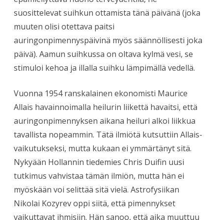
suosittelevat suihkun ottamista tänä päivänä (joka
muuten olisi otettava paitsi
auringonpimennyspäivinä myös säännöllisesti joka
päivä). Aamun suihkussa on oltava kylmä vesi, se
stimuloi kehoa ja illalla suihku lämpimällä vedellä.
Vuonna 1954 ranskalainen ekonomisti Maurice
Allais havainnoimalla heilurin liikettä havaitsi, että
auringonpimennyksen aikana heiluri alkoi liikkua
tavallista nopeammin. Tätä ilmiötä kutsuttiin Allais-
vaikutukseksi, mutta kukaan ei ymmärtänyt sitä.
Nykyään Hollannin tiedemies Chris Duifin uusi
tutkimus vahvistaa tämän ilmiön, mutta hän ei
myöskään voi selittää sitä vielä. Astrofysiikan
Nikolai Kozyrev oppi siitä, että pimennykset
vaikuttavat ihmisiin. Hän sanoo, että aika muuttuu