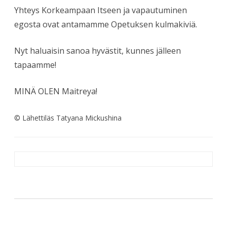
Yhteys Korkeampaan Itseen ja vapautuminen
egosta ovat antamamme Opetuksen kulmakiviä.
Nyt haluaisin sanoa hyvästit, kunnes jälleen
tapaamme!
MINÄ OLEN Maitreya!
© Lähettiläs Tatyana Mickushina
Artikkelien
selaus