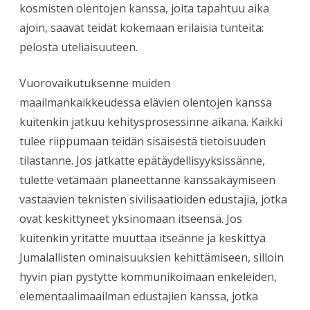
kosmisten olentojen kanssa, joita tapahtuu aika
ajoin, saavat teidät kokemaan erilaisia tunteita:
pelosta uteliaisuuteen.
Vuorovaikutuksenne muiden
maailmankaikkeudessa elävien olentojen kanssa
kuitenkin jatkuu kehitysprosessinne aikana. Kaikki
tulee riippumaan teidän sisäisestä tietoisuuden
tilastanne. Jos jatkatte epätäydellisyyksissänne,
tulette vetämään planeettanne kanssakäymiseen
vastaavien teknisten sivilisaatioiden edustajia, jotka
ovat keskittyneet yksinomaan itseensä. Jos
kuitenkin yritätte muuttaa itseänne ja keskittyä
Jumalallisten ominaisuuksien kehittämiseen, silloin
hyvin pian pystytte kommunikoimaan enkeleiden,
elementaalimaailman edustajien kanssa, jotka