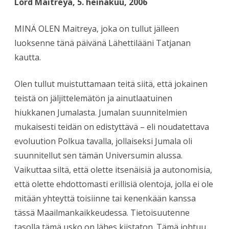
Lord Maitreya, 5. heinäkuu, 2006
MINÄ OLEN Maitreya, joka on tullut jälleen
luoksenne tänä päivänä Lähettilääni Tatjanan
kautta.
Olen tullut muistuttamaan teitä siitä, että jokainen
teistä on jäljittelemätön ja ainutlaatuinen
hiukkanen Jumalasta. Jumalan suunnitelmien
mukaisesti teidän on edistyttävä – eli noudatettava
evoluution Polkua tavalla, jollaiseksi Jumala oli
suunnitellut sen tämän Universumin alussa.
Vaikuttaa siltä, että olette itsenäisiä ja autonomisia,
että olette ehdottomasti erillisiä olentoja, jolla ei ole
mitään yhteyttä toisiinne tai kenenkään kanssa
tässä Maailmankaikkeudessa. Tietoisuutenne
tasolla tämä usko on lähes kiistaton. Tämä johtuu