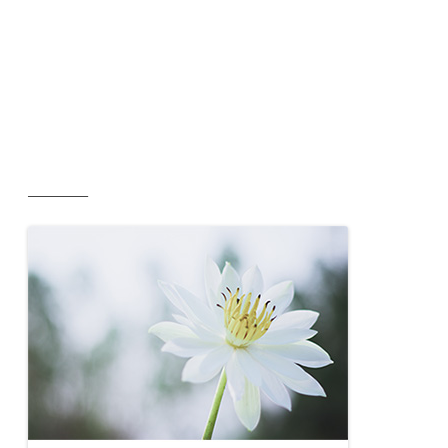
__________