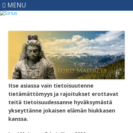
MENU
Skip
to
content
Itse asiassa vain tietoisuutenne
tietämättömyys ja rajoitukset erottavat
teitä tietoisuudessanne hyväksymästä
ykseyttänne jokaisen elämän hiukkasen
kanssa.