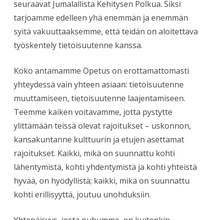
seuraavat Jumalallista Kehitysen Polkua. Siksi
tarjoamme edelleen yhä enemmän ja enemmän
syitä vakuuttaaksemme, että teidän on aloitettava
työskentely tietoisuutenne kanssa.
Koko antamamme Opetus on erottamattomasti
yhteydessä vain yhteen asiaan: tietoisuutenne
muuttamiseen, tietoisuutenne laajentamiseen.
Teemme kaiken voitavamme, jotta pystytte
ylittämään teissä olevat rajoitukset – uskonnon,
kansakuntanne kulttuurin ja etujen asettamat
rajoitukset. Kaikki, mikä on suunnattu kohti
lähentymistä, kohti yhdentymistä ja kohti yhteistä
hyvää, on hyödyllistä; kaikki, mikä on suunnattu
kohti erillisyyttä, joutuu unohduksiin.
Yhtenäisyys, josta puhumme, on kuitenkin