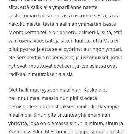
siitä, että kaikkialla ympärillänne näette
kiistattoman todisteen tästä uskomuksesta, tästä
näkökulmasta, tästä maailman ymmärtämisestä.
Monta kertaa teille on annettu esimerkki siitä, että
vain useita vuosisatoja sitten luulitte, että Maa ei
ollut pyöreä ja että se ei pyörinyt auringon ympäri.
Ne perspektiivit(näkemykset) ja uskomukset, jotka
nyt ovat, muuttuvat edelleen, ja itse asiassa ovat
radikaalin muutoksen alaisia.
Olet hallinnut fyysisen maailman. Koska olet
hallinnut maailmaasi sinun pitäisi edetä
tietoisuudessa tunnistaaksesi muita, korkeampia
maailmoja. Sinun pitäisi tuntea yhä enemmän
yhteyttä, joka on olemassa sinun ja minun, sinun ja
Ylösnousseiden Mestareiden ja jopa sinun ja toisten