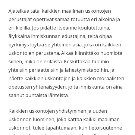
Ajatelkaa tätä: kaikkien maailman uskontojen
perustajat opettivat samaa totuutta eri aikoina ja
eri kielillä. Jos pidätte itseänne koulutettuina,
älykkäinä ihmiskunnan edustajina, teitä ohjaa
pyrkimys löytää se yhteinen asia, joka on kaikkien
uskontojen perustana. Älkää kiinnittäkö huomiota
siihen, mikä on erilaista. Keskittäkää huomio
yhteisiin periaatteisiin ja lähestymistapoihin, ja
näette kaikkien uskontojen ja kaikkien moraalisten
opetusten yhtenäisyyden, joita ihmiskunta on aina
saanut puhtaista lähteistä.
Kaikkien uskontojen yhdistyminen ja uuden
uskonnon luominen, joka kattaa kaikki maailman
uskonnot, tulee tapahtumaan, kun tietoisuutenne