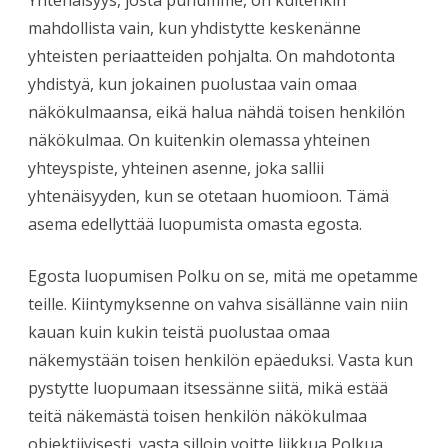
mahdollista vain, kun yhdistytte keskenänne
yhteisten periaatteiden pohjalta. On mahdotonta
yhdistyä, kun jokainen puolustaa vain omaa
näkökulmaansa, eikä halua nähdä toisen henkilön
näkökulmaa. On kuitenkin olemassa yhteinen
yhteyspiste, yhteinen asenne, joka sallii
yhtenäisyyden, kun se otetaan huomioon. Tämä
asema edellyttää luopumista omasta egosta.
Egosta luopumisen Polku on se, mitä me opetamme
teille. Kiintymyksenne on vahva sisällänne vain niin
kauan kuin kukin teistä puolustaa omaa
näkemystään toisen henkilön epäeduksi. Vasta kun
pystytte luopumaan itsessänne siitä, mikä estää
teitä näkemästä toisen henkilön näkökulmaa
objektiivisesti, vasta silloin voitte liikkua Polkua