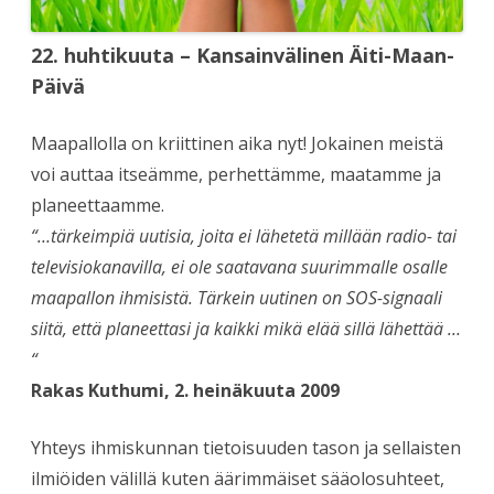
22. huhtikuuta – Kansainvälinen Äiti-Maan-
Päivä
Maapallolla on kriittinen aika nyt! Jokainen meistä
voi auttaa itseämme, perhettämme, maatamme ja
planeettaamme.
“…tärkeimpiä uutisia, joita ei lähetetä millään radio- tai
televisiokanavilla, ei ole saatavana suurimmalle osalle
maapallon ihmisistä. Tärkein uutinen on SOS-signaali
siitä, että planeettasi ja kaikki mikä elää sillä lähettää …
“
Rakas Kuthumi, 2. heinäkuuta 2009
Yhteys ihmiskunnan tietoisuuden tason ja sellaisten
ilmiöiden välillä kuten äärimmäiset sääolosuhteet,