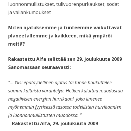
luonnonmullistukset, tulivuorenpurkaukset, sodat
ja vallankumoukset
Miten ajatuksemme ja tunteemme vaikuttavat
planeetallemme ja kaikkeen, mikä ympäröi
meitä?
Rakastettu Alfa selittää sen 29. joulukuuta 2009
Sanomassaan seuraavasti:
”… Yksi epätäydellinen ajatus tai tunne houkuttelee
saman kaltaista värähtelyä. Hetken kuluttua muodostuu
negatiivisen energian hurrikaani, joka ilmenee
myöhemmin fyysisessä tasossa todellisten hurrikaanien
ja luonnonmullistusten muodossa. ”
– Rakastettu Alfa, 29. joulukuuta 2009