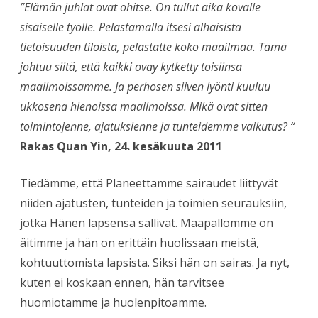
”Elämän juhlat ovat ohitse. On tullut aika kovalle
sisäiselle työlle. Pelastamalla itsesi alhaisista
tietoisuuden tiloista, pelastatte koko maailmaa. Tämä
johtuu siitä, että kaikki ovay kytketty toisiinsa
maailmoissamme. Ja perhosen siiven lyönti kuuluu
ukkosena hienoissa maailmoissa. Mikä ovat sitten
toimintojenne, ajatuksienne ja tunteidemme vaikutus? “
Rakas Quan Yin, 24. kesäkuuta 2011
Tiedämme, että Planeettamme sairaudet liittyvät
niiden ajatusten, tunteiden ja toimien seurauksiin,
jotka Hänen lapsensa sallivat. Maapallomme on
äitimme ja hän on erittäin huolissaan meistä,
kohtuuttomista lapsista. Siksi hän on sairas. Ja nyt,
kuten ei koskaan ennen, hän tarvitsee
huomiotamme ja huolenpitoamme.