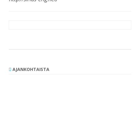
Artikkelien
selaus
AJANKOHTAISTA