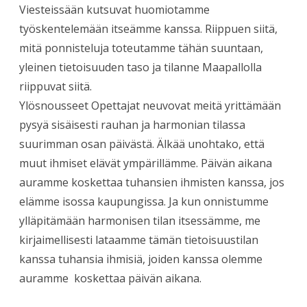
Viesteissään kutsuvat huomiotamme
työskentelemään itseämme kanssa. Riippuen siitä,
mitä ponnisteluja toteutamme tähän suuntaan,
yleinen tietoisuuden taso ja tilanne Maapallolla
riippuvat siitä.
Ylösnousseet Opettajat neuvovat meitä yrittämään
pysyä sisäisesti rauhan ja harmonian tilassa
suurimman osan päivästä. Älkää unohtako, että
muut ihmiset elävät ympärillämme. Päivän aikana
auramme koskettaa tuhansien ihmisten kanssa, jos
elämme isossa kaupungissa. Ja kun onnistumme
ylläpitämään harmonisen tilan itsessämme, me
kirjaimellisesti lataamme tämän tietoisuustilan
kanssa tuhansia ihmisiä, joiden kanssa olemme
auramme koskettaa päivän aikana.