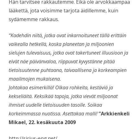
Hän tarvitsee rakkautemme. Eikä ole arvokkaampaa
lääkettä, jota voisimme tarjota äidillemme, kuin
sydämemme rakkaus.
“Kadehdin niitä, jotka ovat inkarnoituneet tällä erittäin
vaikealla hetkellä, koska planeetan ja miljoonien
sielujen tulevaisuus, jotka ovat takertuneet illuusioon ja
eivät näe päivänvaloa, riippuvat kyvystänne pitää
tietoisuutenne puhtaana, taivaallisena ja korkeampien
maailmojen mukaisena.
Johtakaa esimerkillä! Olkaa rohkeita, kestäviä ja
kekseliäitä. Keksikää tapoja, jotka vievät miljoonat
ihmiset uudelle tietoisuuden tasolle. Soikaa
korkeimmassa nuotissa. Asettakaa malli!
”Arkkienkeli
Mikael, 22. kesäkuuta 2009
http://sirius-eng.net/