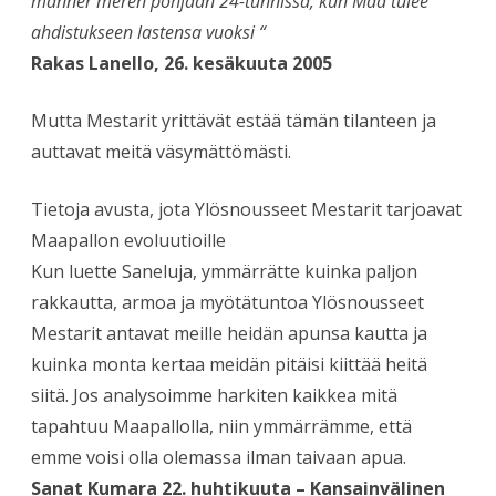
manner meren pohjaan 24-tunnissa, kun Maa tulee
ahdistukseen lastensa vuoksi “
Rakas Lanello, 26. kesäkuuta 2005
Mutta Mestarit yrittävät estää tämän tilanteen ja
auttavat meitä väsymättömästi.
Tietoja avusta, jota Ylösnousseet Mestarit tarjoavat
Maapallon evoluutioille
Kun luette Saneluja, ymmärrätte kuinka paljon
rakkautta, armoa ja myötätuntoa Ylösnousseet
Mestarit antavat meille heidän apunsa kautta ja
kuinka monta kertaa meidän pitäisi kiittää heitä
siitä. Jos analysoimme harkiten kaikkea mitä
tapahtuu Maapallolla, niin ymmärrämme, että
emme voisi olla olemassa ilman taivaan apua.
Sanat Kumara 22. huhtikuuta – Kansainvälinen