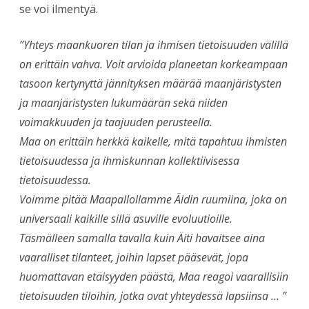
se voi ilmentyä.
”Yhteys maankuoren tilan ja ihmisen tietoisuuden välillä
on erittäin vahva. Voit arvioida planeetan korkeampaan
tasoon kertynyttä jännityksen määrää maanjäristysten
ja maanjäristysten lukumäärän sekä niiden
voimakkuuden ja taajuuden perusteella.
Maa on erittäin herkkä kaikelle, mitä tapahtuu ihmisten
tietoisuudessa ja ihmiskunnan kollektiivisessa
tietoisuudessa.
Voimme pitää Maapallollamme Äidin ruumiina, joka on
universaali kaikille sillä asuville evoluutioille.
Täsmälleen samalla tavalla kuin Äiti havaitsee aina
vaaralliset tilanteet, joihin lapset pääsevät, jopa
huomattavan etäisyyden päästä, Maa reagoi vaarallisiin
tietoisuuden tiloihin, jotka ovat yhteydessä lapsiinsa … ”