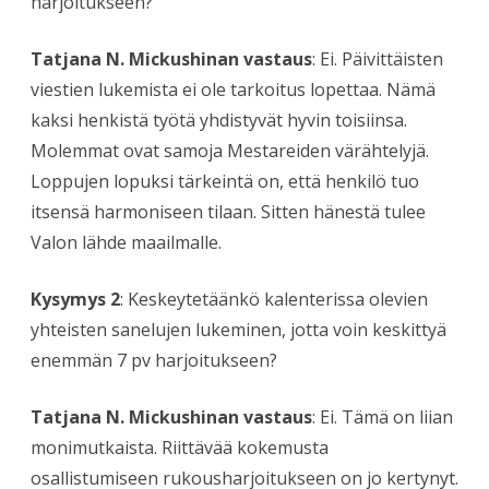
harjoitukseen?
Tatjana N. Mickushinan vastaus
: Ei. Päivittäisten
viestien lukemista ei ole tarkoitus lopettaa. Nämä
kaksi henkistä työtä yhdistyvät hyvin toisiinsa.
Molemmat ovat samoja Mestareiden värähtelyjä.
Loppujen lopuksi tärkeintä on, että henkilö tuo
itsensä harmoniseen tilaan. Sitten hänestä tulee
Valon lähde maailmalle.
Kysymys 2
: Keskeytetäänkö kalenterissa olevien
yhteisten sanelujen lukeminen, jotta voin keskittyä
enemmän 7 pv harjoitukseen?
Tatjana N. Mickushinan vastaus
: Ei. Tämä on liian
monimutkaista. Riittävää kokemusta
osallistumiseen rukousharjoitukseen on jo kertynyt.