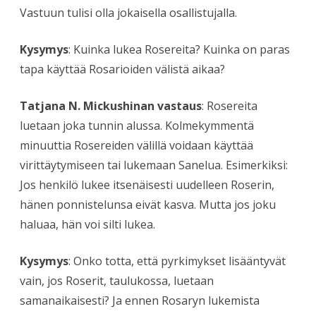
Vastuun tulisi olla jokaisella osallistujalla.
Kysymys
: Kuinka lukea Rosereita? Kuinka on paras
tapa käyttää Rosarioiden välistä aikaa?
Tatjana N. Mickushinan vastaus
: Rosereita
luetaan joka tunnin alussa. Kolmekymmentä
minuuttia Rosereiden välillä voidaan käyttää
virittäytymiseen tai lukemaan Sanelua. Esimerkiksi:
Jos henkilö lukee itsenäisesti uudelleen Roserin,
hänen ponnistelunsa eivät kasva. Mutta jos joku
haluaa, hän voi silti lukea.
Kysymys
: Onko totta, että pyrkimykset lisääntyvät
vain, jos Roserit, taulukossa, luetaan
samanaikaisesti? Ja ennen Rosaryn lukemista