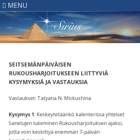
MENU
Skip
to
content
SEITSEMÄNPÄIVÄISEN
RUKOUSHARJOITUKSEEN LIITTYVIÄ
KYSYMYKSIÄ JA VASTAUKSIA
Vastaukset: Tatyana N. Mickushina
Kysymys 1
: Keskeytetäänkö kalenterissa yhteiset
Sanelujen lukeminen Rukousharjoituksen ajaksi,
jotta voin keskittyä enemmän 7-päivän