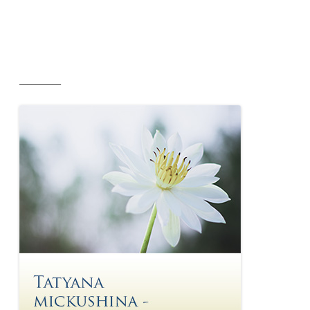
__________