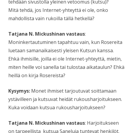
tehdään sivustolla yleinen vetoomus (kutsu)?
Mitä tehdä, jos Internet-yhteyttä ei ole, onko
mahdollista vain rukoilla tällä hetkellä?
Tatjana N. Mickushinan vastaus
:
Moninkertautuminen tapahtuu vain, kun Rosereita
luetaan samanaikaisesti yleisen Kutsun kanssa.
Ehkä ihmisille, joilla ei ole Internet-yhteyttä, mietin,
miten heille voi sanella tai tulostaa aikataulun? Ehkä
heillä on kirja Rosereista?
Kysymys:
Monet ihmiset tarjoutuvat soittamaan
ystävilleen ja kutsuvat heidät rukousharjoitukseen.
Kuka voidaan kutsua rukousharjoitukseen?
Tatjana N. Mickushinan vastaus
: Harjoitukseen
on tarpeellista kutsua Saneluja tuntevat henkilöt.