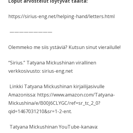
Loput arvostelut löytyvät täältä:
https://sirius-eng.net/helping-hand/letters.html
—————————
Olemmeko me siis ystäviä? Kutsun sinut vierailulle!
“Sirius.” Tatyana Mickushinan virallinen
verkkosivusto: sirius-eng.net
Linkki Tatyana Mickushinan kirjailijasivulle
Amazonissa: https://www.amazon.com/Tatyana-
Mickushina/e/B00J6CLYGC/ref=sr_tc_2_0?
qid=1467031210&sr=1-2-ent.
Tatyana Mickushinan YouTube-kanava: