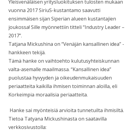
Yleisvenäläisen yritysluokituksen tulosten mukaan
vuonna 2017 SiriuS-kustantamo saavutti
ensimmäisen sijan Siperian alueen kustantajien
joukossa! Sille myönnettiin titteli “Industry Leader –
2017”.
Tatjana Mickushina on “Venäjän kansallinen idea” -
hankkeen tekijä.
Tämä hanke on vaihtoehto kulutusyhteiskunnan
valta-asemalle maailmassa. “Kansallinen idea”
puolustaa hyvyyden ja oikeudenmukaisuuden
periaatteita kaikilla ihmisen toiminnan aloilla, eli
Korkeimpia moraalisia periaatteita.
Hanke sai myönteisiä arvioita tunnetuilta ihmisiltä.
Tietoa Tatyana Mickushinasta on saatavilla
verkkosivustolla: