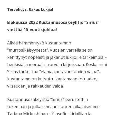
Tervehdys, Rakas Lukija!
Elokuussa 2022 Kustannusosakeyhtiö “Sirius”
viettää 15-vuotisjuhlaa!
Älkää hämmentykö kustantamon
“murrosikäisyydestä”. Vuosien varrella se on
kehittynyt nopeasti ja jakanut lukijoille tärkeimpiä –
henkisiä ja moraalisia arvoja kirjoissaan. Koska nimi
Sirius tarkoittaa “elämää antavan tähden valoa”,
kustantamo on kutsuttu kantamaan totuuden,
viisauden ja rakkauden valoa.
Kustannusosakeyhtiö “Sirius” perustettiin
tukemaan ja julkaisemaan suuren aikalaisemme
Tatjana Mickushinan – filosofin, kirjailijan ja