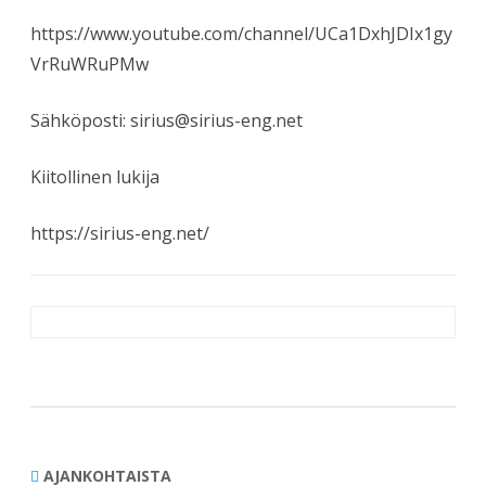
https://www.youtube.com/channel/UCa1DxhJDIx1gy
VrRuWRuPMw
Sähköposti: sirius@sirius-eng.net
Kiitollinen lukija
https://sirius-eng.net/
Artikkelien
selaus
AJANKOHTAISTA