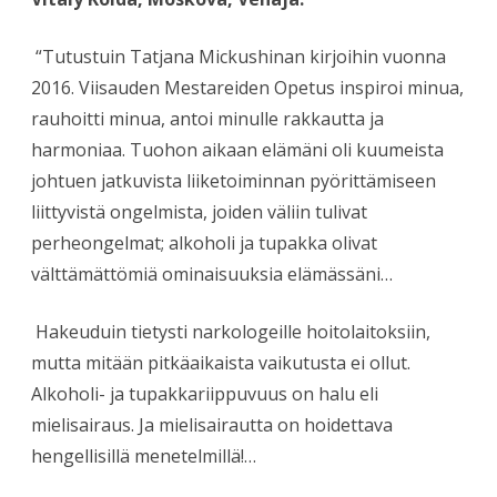
“Tutustuin Tatjana Mickushinan kirjoihin vuonna
2016. Viisauden Mestareiden Opetus inspiroi minua,
rauhoitti minua, antoi minulle rakkautta ja
harmoniaa. Tuohon aikaan elämäni oli kuumeista
johtuen jatkuvista liiketoiminnan pyörittämiseen
liittyvistä ongelmista, joiden väliin tulivat
perheongelmat; alkoholi ja tupakka olivat
välttämättömiä ominaisuuksia elämässäni…
Hakeuduin tietysti narkologeille hoitolaitoksiin,
mutta mitään pitkäaikaista vaikutusta ei ollut.
Alkoholi- ja tupakkariippuvuus on halu eli
mielisairaus. Ja mielisairautta on hoidettava
hengellisillä menetelmillä!…