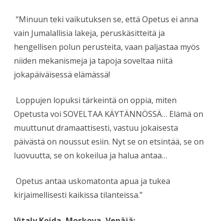
“Minuun teki vaikutuksen se, että Opetus ei anna
vain Jumalallisia lakeja, peruskäsitteitä ja
hengellisen polun perusteita, vaan paljastaa myös
niiden mekanismeja ja tapoja soveltaa niitä
jokapäiväisessä elämässä!
Loppujen lopuksi tärkeintä on oppia, miten
Opetusta voi SOVELTAA KÄYTÄNNÖSSÄ… Elämä on
muuttunut dramaattisesti, vastuu jokaisesta
päivästä on noussut esiin. Nyt se on etsintää, se on
luovuutta, se on kokeilua ja halua antaa…
Opetus antaa uskomatonta apua ja tukea
kirjaimellisesti kaikissa tilanteissa.”
Vitaly Koida, Moskova, Venäjä: