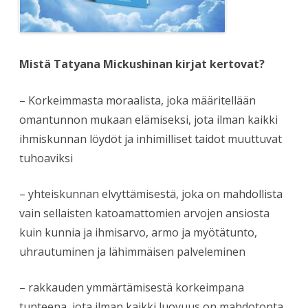
Mistä Tatyana Mickushinan kirjat kertovat?
– Korkeimmasta moraalista, joka määritellään
omantunnon mukaan elämiseksi, jota ilman kaikki
ihmiskunnan löydöt ja inhimilliset taidot muuttuvat
tuhoaviksi
– yhteiskunnan elvyttämisestä, joka on mahdollista
vain sellaisten katoamattomien arvojen ansiosta
kuin kunnia ja ihmisarvo, armo ja myötätunto,
uhrautuminen ja lähimmäisen palveleminen
– rakkauden ymmärtämisestä korkeimpana
tunteena, jota ilman kaikki luovuus on mahdotonta