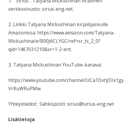
1.
“Sirius”. Tatyana Mickushinan virallinen
verkkosivusto: sirius-eng.net.
2. Linkki Tatyana Mickushinan kirjailijasivulle
Amazonissa: https://www.amazon.com/Tatyana-
Mickushina/e/B00J6CLYGC/ref=sr_tc_2_0?
qid=1467031210&sr=1-2-ent.
3. Tatyana Mickushinan YouTube-kanava:
https://www.youtube.com/channel/UCa1DxhJDIx1gy
VrRuWRuPMw
Yhteystiedot:
Sähköposti: sirius@sirius-eng.net
Lisätietoja