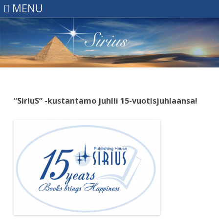
MENU
Skip
to
content
“SiriuS” -kustantamo juhlii 15-vuotisjuhlaansa!