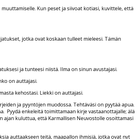
muuttamiselle. Kun peset ja siivoat kotiasi, kuvittele, että
 ajatukset, jotka ovat koskaan tulleet mieleesi. Tämän
tuksesi ja tunteesi niistä. Ilma on sinun avustajasi.
nko on auttajasi.
masta kehostasi. Liekki on auttajasi.
rjeiden ja pyyntöjen muodossa. Tehtäväsi on pyytää apua.
 Pyydä enkeleitä toimittamaan kirje vastaanottajalle; älä
in ajan kuluttua, että Karmallisen Neuvostolle osoittamasi
ksia auttaakseen teitä, maapallon ihmisiä, jotka ovat nyt