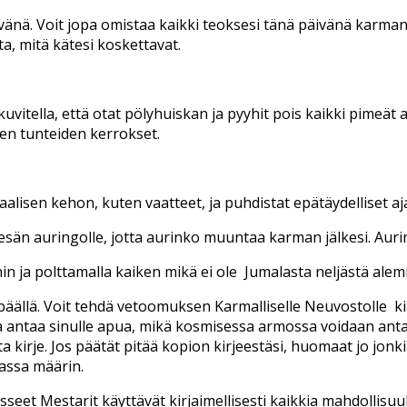
ivänä. Voit jopa omistaa kaikki teoksesi tänä päivänä karman 
a, mitä kätesi koskettavat.
 kuvitella, että otat pölyhuiskan ja pyyhit pois kaikki pimeät
sten tunteiden kerrokset.
aalisen kehon, kuten vaatteet, ja puhdistat epätäydelliset aja
 kesän auringolle, jotta aurinko muuntaa karman jälkesi. Auri
hin ja polttamalla kaiken mikä ei ole Jumalasta neljästä alem
ällä. Voit tehdä vetoomuksen Karmalliselle Neuvostolle ki
 antaa sinulle apua, mikä kosmisessa armossa voidaan antaa.
 kirje. Jos päätät pitää kopion kirjeestäsi, huomaat jo jonk
assa määrin.
seet Mestarit käyttävät kirjaimellisesti kaikkia mahdollisuu