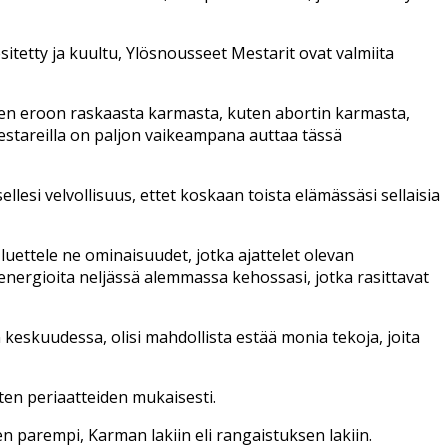
itetty ja kuultu, Ylösnousseet Mestarit ovat valmiita
een eroon raskaasta karmasta, kuten abortin karmasta,
stareilla on paljon vaikeampana auttaa tässä
lesi velvollisuus, ettet koskaan toista elämässäsi sellaisia
 luettele ne ominaisuudet, jotka ajattelet olevan
 energioita neljässä alemmassa kehossasi, jotka rasittavat
 keskuudessa, olisi mahdollista estää monia tekoja, joita
sten periaatteiden mukaisesti.
 parempi, Karman lakiin eli rangaistuksen lakiin.