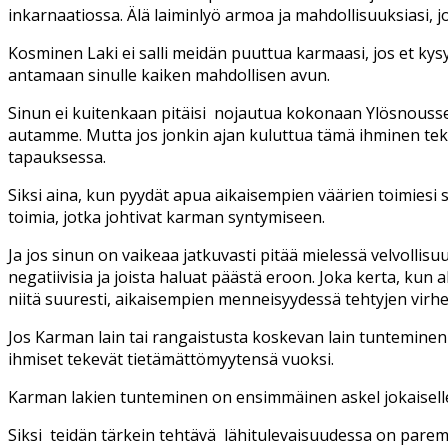
inkarnaatiossa. Älä laiminlyö armoa ja mahdollisuuksiasi, j
Kosminen Laki ei salli meidän puuttua karmaasi, jos et kys
antamaan sinulle kaiken mahdollisen avun.
Sinun ei kuitenkaan pitäisi nojautua kokonaan Ylösnouss
autamme. Mutta jos jonkin ajan kuluttua tämä ihminen tek
tapauksessa.
Siksi aina, kun pyydät apua aikaisempien väärien toimiesi s
toimia, jotka johtivat karman syntymiseen.
Ja jos sinun on vaikeaa jatkuvasti pitää mielessä velvollis
negatiivisia ja joista haluat päästä eroon. Joka kerta, ku
niitä suuresti, aikaisempien menneisyydessä tehtyjen virhe
Jos Karman lain tai rangaistusta koskevan lain tunteminen o
ihmiset tekevät tietämättömyytensä vuoksi.
Karman lakien tunteminen on ensimmäinen askel jokaiselle yk
Siksi teidän tärkein tehtävä lähitulevaisuudessa on parem