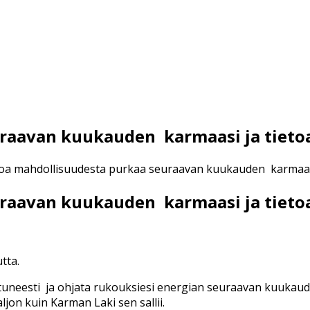
aavan kuukauden karmaasi ja tietoa 
toa mahdollisuudesta purkaa seuraavan kuukauden karmaasi j
aavan kuukauden karmaasi ja tietoa 
tta.
tautuneesti ja ohjata rukouksiesi energian seuraavan kuuka
ljon kuin Karman Laki sen sallii.