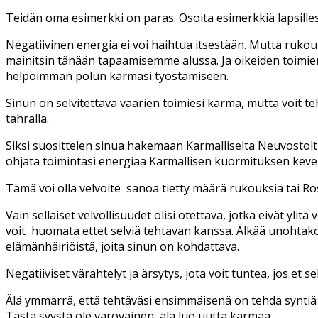
Teidän oma esimerkki on paras. Osoita esimerkkiä lapsillesi,
Negatiivinen energia ei voi haihtua itsestään. Mutta rukouk
mainitsin tänään tapaamisemme alussa. Ja oikeiden toimi
helpoimman polun karmasi työstämiseen.
Sinun on selvitettävä väärien toimiesi karma, mutta voit t
tahralla.
Siksi suosittelen sinua hakemaan Karmalliselta Neuvostolta 
ohjata toimintasi energiaa Karmallisen kuormituksen kev
Tämä voi olla velvoite sanoa tietty määrä rukouksia tai Ros
Vain sellaiset velvollisuudet olisi otettava, jotka eivät ylit
voit huomata ettet selviä tehtävän kanssa. Älkää unohtako,
elämänhäiriöistä, joita sinun on kohdattava.
Negatiiviset värähtelyt ja ärsytys, jota voit tuntea, jos et s
Älä ymmärrä, että tehtäväsi ensimmäisenä on tehdä syntiä 
Tästä syystä ole varovainen, älä luo uutta karmaa.