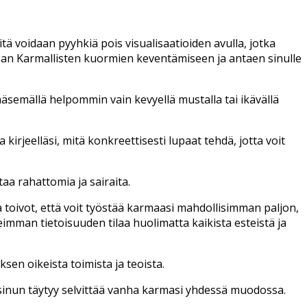
tä voidaan pyyhkiä pois visualisaatioiden avulla, jotka
an Karmallisten kuormien keventämiseen ja antaen sinulle
äsemällä helpommin vain kevyellä mustalla tai ikävällä
irjeelläsi, mitä konkreettisesti lupaat tehdä, jotta voit
aa rahattomia ja sairaita.
a ja toivot, että voit työstää karmaasi mahdollisimman paljon,
eimman tietoisuuden tilaa huolimatta kaikista esteistä ja
uksen oikeista toimista ja teoista.
 sinun täytyy selvittää vanha karmasi yhdessä muodossa.