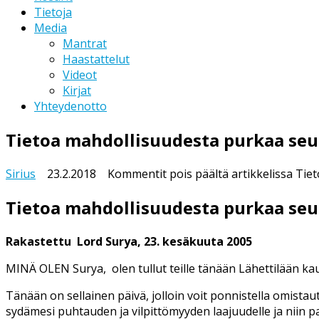
Tietoja
Media
Mantrat
Haastattelut
Videot
Kirjat
Yhteydenotto
Tietoa mahdollisuudesta purkaa seur
Sirius
23.2.2018
Kommentit pois päältä
artikkelissa Tie
Tietoa mahdollisuudesta purkaa seur
Rakastettu Lord Surya, 23. kesäkuuta 2005
MINÄ OLEN Surya, olen tullut teille tänään Lähettilään kau
Tänään on sellainen päivä, jolloin voit ponnistella omis
sydämesi puhtauden ja vilpittömyyden laajuudelle ja niin pa