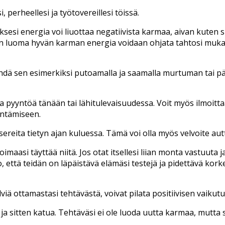
 perheellesi ja työtovereillesi töissä.
sesi energia voi liuottaa negatiivista karmaa, aivan kuten si
en luoma hyvän karman energia voidaan ohjata tahtosi muka
ehdä sen esimerkiksi putoamalla ja saamalla murtuman tai pä
pyyntöä tänään tai lähitulevaisuudessa. Voit myös ilmoittaa k
entämiseen.
ereita tietyn ajan kuluessa. Tämä voi olla myös velvoite autt
ä voimaasi täyttää niitä. Jos otat itsellesi liian monta vastuut
 että teidän on läpäistävä elämäsi testejä ja pidettävä kork
elviä ottamastasi tehtävästä, voivat pilata positiivisen vaikut
ja sitten katua. Tehtäväsi ei ole luoda uutta karmaa, mutta