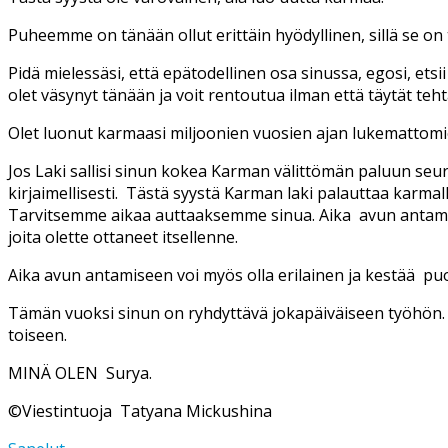
Puheemme on tänään ollut erittäin hyödyllinen, sillä se on 
Pidä mielessäsi, että epätodellinen osa sinussa, egosi, etsii 
olet väsynyt tänään ja voit rentoutua ilman että täytät tehtä
Olet luonut karmaasi miljoonien vuosien ajan lukemattomi
Jos Laki sallisi sinun kokea Karman välittömän paluun seu
kirjaimellisesti. Tästä syystä Karman laki palauttaa karmall
Tarvitsemme aikaa auttaaksemme sinua. Aika avun antamisee
joita olette ottaneet itsellenne.
Aika avun antamiseen voi myös olla erilainen ja kestää pu
Tämän vuoksi sinun on ryhdyttävä jokapäiväiseen työhön. 
toiseen.
MINÄ OLEN Surya.
©Viestintuoja Tatyana Mickushina