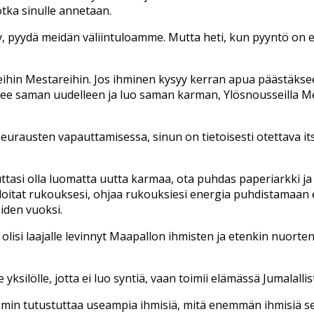
otka sinulle annetaan.
y, pyydä meidän väliintuloamme. Mutta heti, kun pyyntö on es
eihin Mestareihin. Jos ihminen kysyy kerran apua päästäks
ee saman uudelleen ja luo saman karman, Ylösnousseilla Me
eurausten vapauttamisessa, sinun on tietoisesti otettava itsel
uuttasi olla luomatta uutta karmaa, ota puhdas paperiarkki ja
n aloitat rukouksesi, ohjaa rukouksiesi energia puhdistamaan
iden vuoksi.
lisi laajalle levinnyt Maapallon ihmisten ja etenkin nuorten
silölle, jotta ei luo syntiä, vaan toimii elämässä Jumalalli
min tutustuttaa useampia ihmisiä, mitä enemmän ihmisiä sen