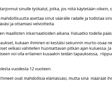
tarjonnut sinulle työkalut, jotka, jos niitä käytetään oikein
mahdollisuutta asettaa sinut väärälle radalle ja todistaa sinul
väsi ja ottamiasi velvoitteita.
en maallisten inkarnaatioiden aikana. Haluatko todella pä
raukset, kukaan ihminen ei kestäisi sekunnin murto-osaa neg
iset velkasi vähitellen huomattavan pitkän ajan kuluessa. Ja a
n voi olla erilainen kusaakin teidän tapauksessa, riippuen
olesta vuodesta 12 vuoteen.
Ihmeet ovat mahdollisia elämässäsi, mutta sinä määräät ih