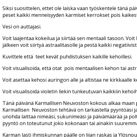
Siksi suosittelen, ettet ole laiska vaan työskentele tänä pä
peset kaikki menneisyyden karmiset kerrokset pois kaikest
Vesi on auttajasi.
Voit laajentaa kokeilua ja siirtää sen mentaali tasoon. Voit
jälkeen voit siirtyä astraalitasolle ja pestä kaikki negatiivi
Kuvittele että teet kevät puhdistuksen kaikille kehoillesi.
Voit visualisoida, että otat pois mentaalisen kehon tai astr
Voit asettaa kehosi auringon alle ja altistaa ne kirkkaalle
Voit visualisoida violetin liekin tunkeutuvan kaikkiin kehoi
Tänä päivänä Karmallisen Neuvoston kokous alkaa maan pä
Karmallisen Neuvoston tehtävä on tarkastella pyyntöäsi ja
unohda laittaa nimeäsi, sukunimeäsi ja päivämäärää ja polta
pyyntö on toteutunut joko kokonaan tai ainakin suuremm
Karman lasti ihmiskunnan päälle on liian raskas ja Ylösnous