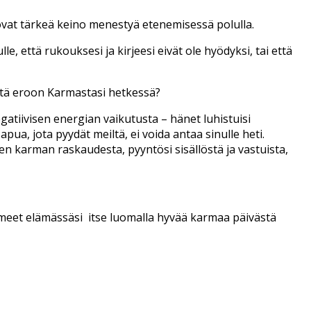
, ovat tärkeä keino menestyä etenemisessä polulla.
le, että rukouksesi ja kirjeesi eivät ole hyödyksi, tai että
ästä eroon Karmastasi hetkessä?
atiivisen energian vaikutusta – hänet luhistuisi
pua, jota pyydät meiltä, ei voida antaa sinulle heti.
 karman raskaudesta, pyyntösi sisällöstä ja vastuista,
meet elämässäsi itse luomalla hyvää karmaa päivästä