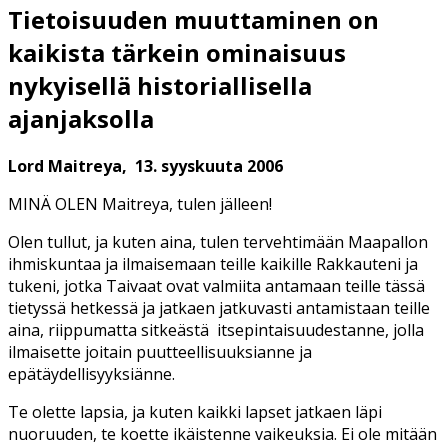
Tietoisuuden muuttaminen on
kaikista tärkein ominaisuus
nykyisellä historiallisella
ajanjaksolla
Lord Maitreya, 13. syyskuuta 2006
MINÄ OLEN Maitreya, tulen jälleen!
Olen tullut, ja kuten aina, tulen tervehtimään Maapallon
ihmiskuntaa ja ilmaisemaan teille kaikille Rakkauteni ja
tukeni, jotka Taivaat ovat valmiita antamaan teille tässä
tietyssä hetkessä ja jatkaen jatkuvasti antamistaan teille
aina, riippumatta sitkeästä itsepintaisuudestanne, jolla
ilmaisette joitain puutteellisuuksianne ja
epätäydellisyyksiänne.
Te olette lapsia, ja kuten kaikki lapset jatkaen läpi
nuoruuden, te koette ikäistenne vaikeuksia. Ei ole mitään