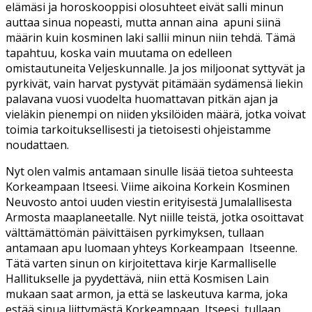
elämäsi ja horoskooppisi olosuhteet eivät salli minun
auttaa sinua nopeasti, mutta annan aina apuni siinä
määrin kuin kosminen laki sallii minun niin tehdä. Tämä
tapahtuu, koska vain muutama on edelleen
omistautuneita Veljeskunnalle. Ja jos miljoonat syttyvät ja
pyrkivät, vain harvat pystyvät pitämään sydämensä liekin
palavana vuosi vuodelta huomattavan pitkän ajan ja
vieläkin pienempi on niiden yksilöiden määrä, jotka voivat
toimia tarkoituksellisesti ja tietoisesti ohjeistamme
noudattaen.
Nyt olen valmis antamaan sinulle lisää tietoa suhteesta
Korkeampaan Itseesi. Viime aikoina Korkein Kosminen
Neuvosto antoi uuden viestin erityisestä Jumalallisesta
Armosta maaplaneetalle. Nyt niille teistä, jotka osoittavat
välttämättömän päivittäisen pyrkimyksen, tullaan
antamaan apu luomaan yhteys Korkeampaan Itseenne.
Tätä varten sinun on kirjoitettava kirje Karmalliselle
Hallitukselle ja pyydettävä, niin että Kosmisen Lain
mukaan saat armon, ja että se laskeutuva karma, joka
estää sinua liittymästä Korkeampaan Itseesi, tullaan