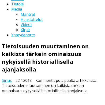
Tietoja
Media
Mantrat
Haastattelut
Videot
Kirjat
Yhteydenotto
Tietoisuuden muuttaminen on
kaikista tärkein ominaisuus
nykyisellä historiallisella
ajanjaksolla
Sirius
22.4.2018
Kommentit pois päältä
artikkelissa
Tietoisuuden muuttaminen on kaikista tärkein
ominaisuus nykyisellä historiallisella ajanjaksolla