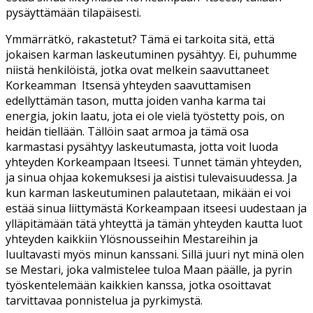
pysäyttämään tilapäisesti.
Ymmärrätkö, rakastetut? Tämä ei tarkoita sitä, että
jokaisen karman laskeutuminen pysähtyy. Ei, puhumme
niistä henkilöistä, jotka ovat melkein saavuttaneet
Korkeamman Itsensä yhteyden saavuttamisen
edellyttämän tason, mutta joiden vanha karma tai
energia, jokin laatu, jota ei ole vielä työstetty pois, on
heidän tiellään. Tällöin saat armoa ja tämä osa
karmastasi pysähtyy laskeutumasta, jotta voit luoda
yhteyden Korkeampaan Itseesi. Tunnet tämän yhteyden,
ja sinua ohjaa kokemuksesi ja aistisi tulevaisuudessa. Ja
kun karman laskeutuminen palautetaan, mikään ei voi
estää sinua liittymästä Korkeampaan itseesi uudestaan ja
ylläpitämään tätä yhteyttä ja tämän yhteyden kautta luot
yhteyden kaikkiin Ylösnousseihin Mestareihin ja
luultavasti myös minun kanssani. Sillä juuri nyt minä olen
se Mestari, joka valmistelee tuloa Maan päälle, ja pyrin
työskentelemään kaikkien kanssa, jotka osoittavat
tarvittavaa ponnistelua ja pyrkimystä.