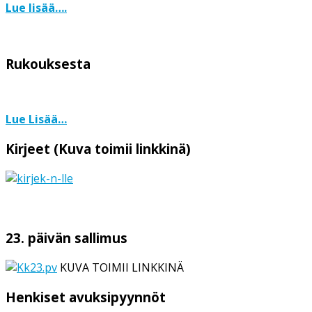
Lue lisää….
Rukouksesta
Lue Lisää…
Kirjeet (Kuva toimii linkkinä)
23. päivän sallimus
KUVA TOIMII LINKKINÄ
Henkiset avuksipyynnöt