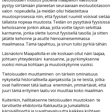
pystyy siirtämään planeetan seuraavaan evoluutiotasoon
valon nopeudella. Ja meidän olisi hidastettava
muutosprosessia niin, että fyysiset ruumiit voisivat sietää
tällaista nopeaa muutosta. Teidän on pysyttävä fyysisissä
kehoissanne jonkin aikaa, jotta voitte täysin selvittää
karmanne, jonka olette luonut fyysisellä tasolla. Ja sitten
jätätte kehonne ja asutte hienoaineisemmassa
maailmassa. Tämä tapahtuu, ja sinun tulisi pyrkiä tähän.
Läsnäoloni Maapallolla ei ole koskaan ollut näin laajaa,
johtuen yhteydestäni kanssanne, ja pyrkimyksenne
vuoksi minua kohtaan ja muutoskykynne vuoksi.
Tietoisuuden muuttaminen on tärkein ominaisuus
nykyisellä historiallisella ajanjaksolla. Ja ne teistä, jotka
ovat hallinneet tätä laatua enemmän, ymmärtävät, että
juuri tämä erityinen laatu voi muuttaa koko maailman.
Kuitenkin, hallitaksenne tietoisuuden muutoksen te
tarvitsette ehdotonta Rakkautta ja Jumalallista
kärsivällisyyttä ja suvaitsevaisuutta kaikkea kohtaan,