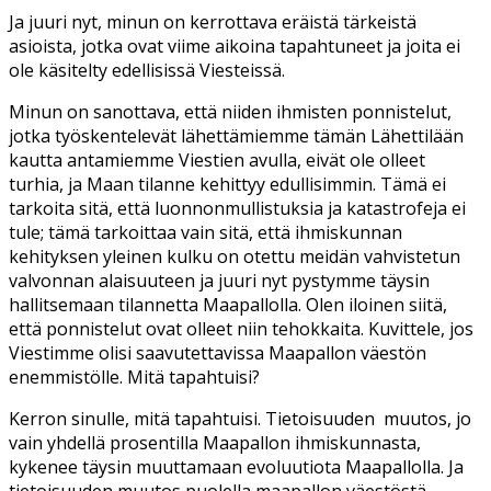
Ja juuri nyt, minun on kerrottava eräistä tärkeistä
asioista, jotka ovat viime aikoina tapahtuneet ja joita ei
ole käsitelty edellisissä Viesteissä.
Minun on sanottava, että niiden ihmisten ponnistelut,
jotka työskentelevät lähettämiemme tämän Lähettilään
kautta antamiemme Viestien avulla, eivät ole olleet
turhia, ja Maan tilanne kehittyy edullisimmin. Tämä ei
tarkoita sitä, että luonnonmullistuksia ja katastrofeja ei
tule; tämä tarkoittaa vain sitä, että ihmiskunnan
kehityksen yleinen kulku on otettu meidän vahvistetun
valvonnan alaisuuteen ja juuri nyt pystymme täysin
hallitsemaan tilannetta Maapallolla. Olen iloinen siitä,
että ponnistelut ovat olleet niin tehokkaita. Kuvittele, jos
Viestimme olisi saavutettavissa Maapallon väestön
enemmistölle. Mitä tapahtuisi?
Kerron sinulle, mitä tapahtuisi. Tietoisuuden muutos, jo
vain yhdellä prosentilla Maapallon ihmiskunnasta,
kykenee täysin muuttamaan evoluutiota Maapallolla. Ja
tietoisuuden muutos puolella maapallon väestöstä