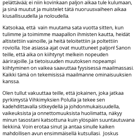
pelättävää; ei niin kovinkaan paljon aikaa tule kulumaan,
ja sinä muutut ja muistelet tätä nuoruusvaiheen aikaa
kiusallisuudella ja noloudella.
Katsokaa, että vain muutama sata vuotta sitten, kun
tulimme ja toimimme maapallon ihmisten kautta, heidät
altistettiin vainoille, ja heitä teloitettiin ja poltettiin
roviolla. Itse asiassa ajat ovat muuttuneet paljon! Sanon
teille, että aika on kiihtynyt melkein nopeuden
äärirajoille. Ja tietoisuuden muutoksen nopeampi
kiihtyminen on vaikea saavuttaa fyysisessä maailmassasi.
Kaikki tämä on tekemisissä maailmanne ominaisuuksien
kanssa.
Olen tullut vakuuttaa teille, että jokainen, joka jatkaa
pyrkimystä Vihkimyksien Polulla ja tekee sen
kadehdittavalla sitkeydellä ja johdonmukaisuudella,
vaikeuksista ja onnettomuuksista huolimatta, näkyy
minun tasostani katsottuna kuin ylöspäin suuntautuvana
liekkinä. Voin erotaa sinut ja antaa sinulle kaiken
mahdollisen avun ensimmäisellä kutsullasi. Joskus