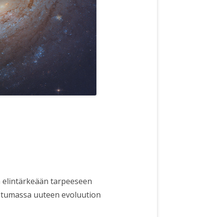
sä elintärkeään tarpeeseen
 astumassa uuteen evoluution