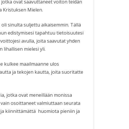
 jotka ovat saavuttaneet voiton teidän
aa Kristuksen Mielen.
li sinulta suljettu aikaisemmin. Tällä
inun edistymisesi tapahtuu tietoisuutesi
 voittojesi avulla, joita saavutat yhden
lihallisen mielesi yli.
ja se kulkee maailmaanne ulos
tta ja tekojen kautta, joita suoritatte
a, jotka ovat meneillään monissa
ole vain osoittaneet valmiuttaan seurata
 ja kiinnittämättä huomiota pieniin ja