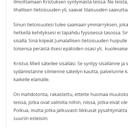
ilmoittamaan Kristuksen syntymästä teissä. Ne teistä,
lihallisen tietoisuuden yli, saavat tilaisuuden saavutt
Sinun tietoisuutesi tulee saamaan ymmärryksen, joka o
hetkellä kehityksesi ei tapahdu fyysisessä tasossa. S
sisällä. Sinä kiipeät Jumalallisen tietoisuuden huipulle
toisensa perästä itsesi epätoden osasi yli, kuolevaisen 
Kristus Mieli säteilee sisälläsi. Se syntyy sisällänne 
sydämistänne silmienne säteilyn kautta, palvelunne kau
kaikelle elämälle.
On mahdotonta, rakastettu, ettette huomaa muutoksi
teissä, jotka ovat valmiita niihin, niissä, jotka eivät 
Polkua, mutta jotka jatkuvasti liikkuvat pysähtymättä
suuriin esteisiin.