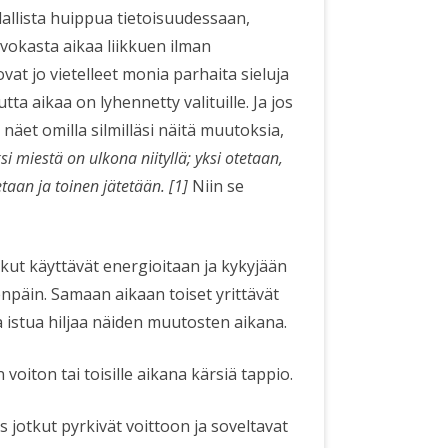
lallista huippua tietoisuudessaan,
vokasta aikaa liikkuen ilman
ovat jo vietelleet monia parhaita sieluja
tta aikaa on lyhennetty valituille. Ja jos
 näet omilla silmilläsi näitä muutoksia,
i miestä on ulkona niityllä; yksi otetaan,
etaan ja toinen jätetään. [1]
Niin se
tkut käyttävät energioitaan ja kykyjään
eenpäin. Samaan aikaan toiset yrittävät
 istua hiljaa näiden muutosten aikana.
 voiton tai toisille aikana kärsiä tappio.
os jotkut pyrkivät voittoon ja soveltavat