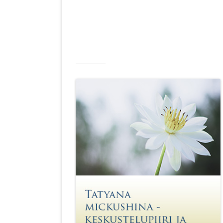
__________