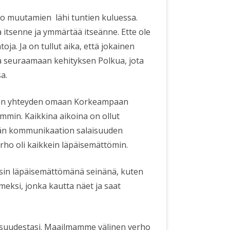
jo muutamien lähi tuntien kuluessa.
 itsenne ja ymmärtää itseänne. Ette ole
oja. Ja on tullut aika, että jokainen
ita seuraamaan kehityksen Polkua, jota
sa.
maan yhteyden omaan Korkeampaan
emmin. Kaikkina aikoina on ollut
ellään kommunikaation salaisuuden
erho oli kaikkein läpäisemättömin.
 ensin läpäisemättömänä seinänä, kuten
oimeksi, jonka kautta näet ja saat
llisuudestasi. Maailmamme välinen verho