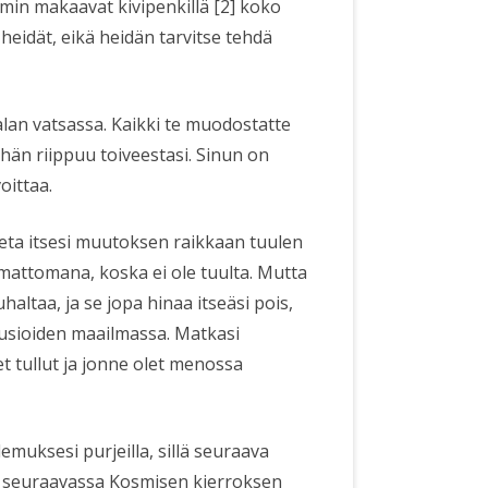
in makaavat kivipenkillä [2] koko
 heidät, eikä heidän tarvitse tehdä
lan vatsassa. Kaikki te muodostatte
hän riippuu toiveestasi. Sinun on
oittaa.
aseta itsesi muutoksen raikkaan tuulen
kumattomana, koska ei ole tuulta. Mutta
haltaa, ja se jopa hinaa itseäsi pois,
uusioiden maailmassa. Matkasi
t tullut ja jonne olet menossa
emuksesi purjeilla, sillä seuraava
ta seuraavassa Kosmisen kierroksen