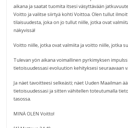
aikana ja saatat tuomita itsesi väsyttävään jatkuvuute
Voitto ja valitse siirtyä kohti Voittoa. Olen tullut il
tilaisuudesta, joka on jo tullut niille, jotka ovat valm
näkyvissä!
Voitto niille, jotka ovat valmiita ja voitto niille, jot
Tulevan yön aikana voimallinen pyrkimyksen impulssi
tietoisuudessasi evoluution kehityksesi seuraavaan 
Ja näet tavoitteesi selkeästi; näet Uuden Maailman äär
tietoisuudessasi ja sitten vähitellen toteutumalla tie
tasossa.
MINÄ OLEN Voitto!