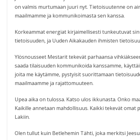
on valmis murtumaan juuri nyt. Tietoisuutenne on ai
maailmamme ja kommunikoimasta sen kanssa.
Korkeammat energiat kirjaimellisesti tunkeutuvat sin
tietoisuuden, ja Uuden Aikakauden ihmisten tietoisuu
Ylösnousseet Mestarit tekevät parhaansa vihkiäksee
saada tilaisuuden kommunikoida kanssamme, käyttäis
joita me käytämme, pystyisit suorittamaan tietoisuu
maailmaamme ja rajattomuuteen.
Upea aika on tulossa. Katso ulos ikkunasta. Onko maa
Kaikille annetaan mahdollisuus. Kaikki tekevät oma
Lakiin.
Olen tullut kuin Betlehemin Tähti, joka merkitsi Jees