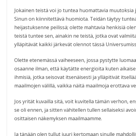
Jokainen teistä voi jo tuntea huomattavia muutoksia 
Sinun on kiinnitettävä huomiota. Teidän täytyy tuntea
heijastuksenne peilissä; olette mahtavia henkisiä olent
teistä tuntee sen, ainakin ne teistä, jotka ovat valmi
ylläpitävät kaikki järkevät olennot tässä Universumis
Olette etenemässä vaiheeseen, jossa pystytte luo
osaanne ilman, että käytätte energioita kuten aikais
ihmisiä, jotka seisovat itsenäisesti ja ylläpitivät its
maailmojen välillä, vaikka näitä maailmoja erottava v
Jos yrität kuvailla sitä, voit kuvitella tämän verhon,
se oli ennen, ja sitten vähitellen tullen sellaiseksi av
osittaisen näkemyksen maailmaamme.
Ja tänään olen tullut juuri kertomaan sinulle mahdo