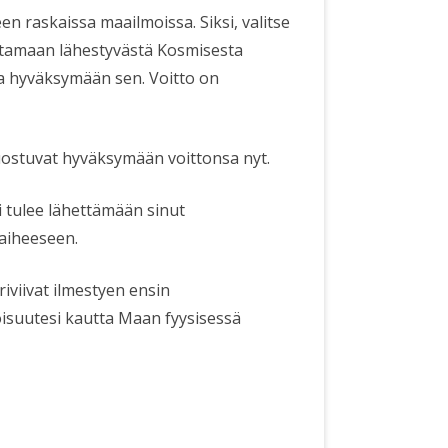
en raskaissa maailmoissa. Siksi, valitse
moittamaan lähestyvästä Kosmisesta
iita hyväksymään sen. Voitto on
ka suostuvat hyväksymään voittonsa nyt.
 tulee lähettämään sinut
vaiheeseen.
iviivat ilmestyen ensin
toisuutesi kautta Maan fyysisessä