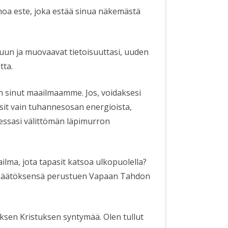
noa este, joka estää sinua näkemästä
uun ja muovaavat tietoisuuttasi, uuden
tta.
n sinut maailmaamme. Jos, voidaksesi
it vain tuhannesosan energioista,
dessasi välittömän läpimurron
ilma, jota tapasit katsoa ulkopuolella?
t päätöksensä perustuen Vapaan Tahdon
uksen Kristuksen syntymää. Olen tullut