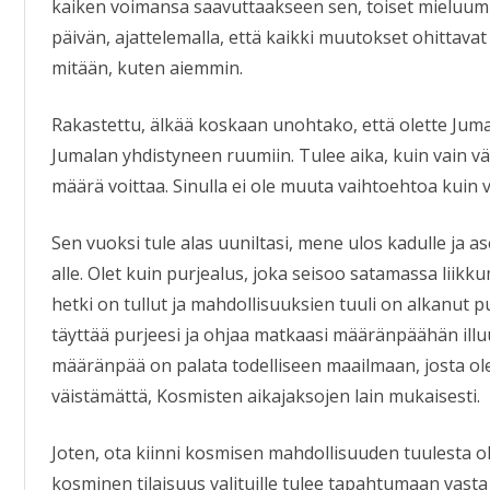
kaiken voimansa saavuttaakseen sen, toiset mieluumm
päivän, ajattelemalla, että kaikki muutokset ohittavat
mitään, kuten aiemmin.
Rakastettu, älkää koskaan unohtako, että olette Juma
Jumalan yhdistyneen ruumiin. Tulee aika, kuin vain vä
määrä voittaa. Sinulla ei ole muuta vaihtoehtoa kuin v
Sen vuoksi tule alas uuniltasi, mene ulos kadulle ja 
alle. Olet kuin purjealus, joka seisoo satamassa liik
hetki on tullut ja mahdollisuuksien tuuli on alkanut pu
täyttää purjeesi ja ohjaa matkaasi määränpäähän ill
määränpää on palata todelliseen maailmaan, josta ole
väistämättä, Kosmisten aikajaksojen lain mukaisesti.
Joten, ota kiinni kosmisen mahdollisuuden tuulesta ol
kosminen tilaisuus valituille tulee tapahtumaan vas