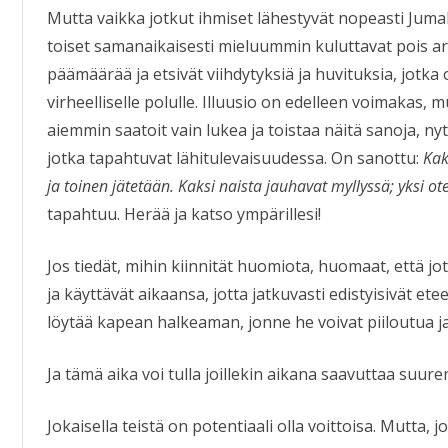
Mutta vaikka jotkut ihmiset lähestyvät nopeasti Juma
toiset samanaikaisesti mieluummin kuluttavat pois ar
päämäärää ja etsivät viihdytyksiä ja huvituksia, jotka 
virheelliselle polulle. Illuusio on edelleen voimakas, mu
aiemmin saatoit vain lukea ja toistaa näitä sanoja, nyt
jotka tapahtuvat lähitulevaisuudessa. On sanottu:
Kaks
ja toinen jätetään. Kaksi naista jauhavat myllyssä; yksi ot
tapahtuu. Herää ja katso ympärillesi!
Jos tiedät, mihin kiinnität huomiota, huomaat, että jo
ja käyttävät aikaansa, jotta jatkuvasti edistyisivät et
löytää kapean halkeaman, jonne he voivat piiloutua ja
Ja tämä aika voi tulla joillekin aikana saavuttaa suuren
Jokaisella teistä on potentiaali olla voittoisa. Mutta, j