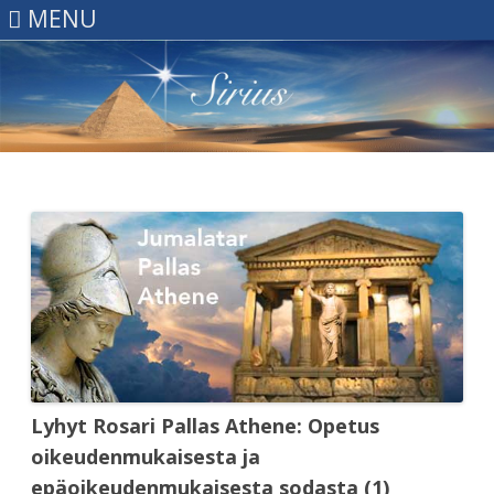
MENU
Skip
to
content
Lyhyt Rosari Pallas Athene: Opetus
oikeudenmukaisesta ja
epäoikeudenmukaisesta sodasta (1)