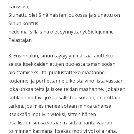
kanssasi,
Siunattu olet Sinä naisten joukossa ja siunattu on
Sinun kohtusi
hedelmä, sillä sinä olet synnyttänyt Sielujemme
Pelastajan.
3. Ensinnäkin, sinun täytyy ymmärtää, aiotteko
seistä itsekkäiden etujen puolesta tämän sodan
aloittamiseksi, tai puolustatteko maatanne,
kotianne, ja perhettänne ulkoista vihollista vastaan,
joka uhkaa teitä ja iskee teidän maahanne. Jokaisen
sotilaan motiivi, joka osallistuu sotaan, on erittäin
tärkeä. Jos mies menee sotaan minkä tahansa
itsekkään motiivin vuoksi, sitten hänen
osallistumisensa sotaan rasittaa häntä väärän
toiminnan karmana. Itsekäs motiivi voi olla raha,