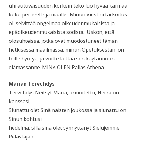
uhrautuvaisuuden korkein teko luo hyvää karmaa
koko perheelle ja maalle. Minun Viestini tarkoitus
oli selvittää ongelmaa oikeudenmukaisista ja
epäoikeudenmukaisista sodista. Uskon, että
olosuhteissa, jotka ovat muodostuneet tämän
hetkisessä maailmassa, minun Opetuksestani on
teille hyötyä, ja voitte laittaa sen käytännöön
elämässänne. MINÄ OLEN Pallas Athena.
Marian Tervehdys
Tervehdys Neitsyt Maria, armoitettu, Herra on
kanssasi,
Siunattu olet Sinä naisten joukossa ja siunattu on
Sinun kohtusi
hedelmä, sillä sinä olet synnyttänyt Sielujemme
Pelastajan.