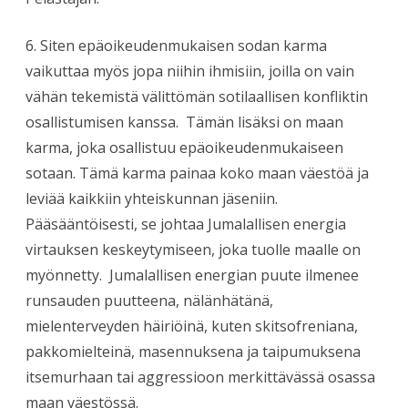
6. Siten epäoikeudenmukaisen sodan karma
vaikuttaa myös jopa niihin ihmisiin, joilla on vain
vähän tekemistä välittömän sotilaallisen konfliktin
osallistumisen kanssa. Tämän lisäksi on maan
karma, joka osallistuu epäoikeudenmukaiseen
sotaan. Tämä karma painaa koko maan väestöä ja
leviää kaikkiin yhteiskunnan jäseniin.
Pääsääntöisesti, se johtaa Jumalallisen energia
virtauksen keskeytymiseen, joka tuolle maalle on
myönnetty. Jumalallisen energian puute ilmenee
runsauden puutteena, nälänhätänä,
mielenterveyden häiriöinä, kuten skitsofreniana,
pakkomielteinä, masennuksena ja taipumuksena
itsemurhaan tai aggressioon merkittävässä osassa
maan väestössä.