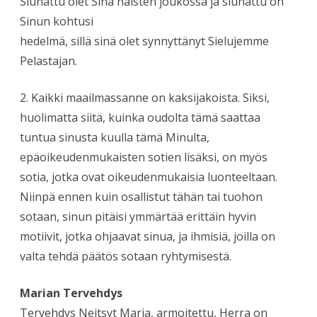
Siunattu olet Sinä naisten joukossa ja siunattu on
Sinun kohtusi
hedelmä, sillä sinä olet synnyttänyt Sielujemme
Pelastajan.
2. Kaikki maailmassanne on kaksijakoista. Siksi,
huolimatta siitä, kuinka oudolta tämä saattaa
tuntua sinusta kuulla tämä Minulta,
epäoikeudenmukaisten sotien lisäksi, on myös
sotia, jotka ovat oikeudenmukaisia luonteeltaan.
Niinpä ennen kuin osallistut tähän tai tuohon
sotaan, sinun pitäisi ymmärtää erittäin hyvin
motiivit, jotka ohjaavat sinua, ja ihmisiä, joilla on
valta tehdä päätös sotaan ryhtymisestä.
Marian Tervehdys
Tervehdys Neitsyt Maria, armoitettu, Herra on