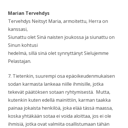
Marian Tervehdys
Tervehdys Neitsyt Maria, armoitettu, Herra on
kanssasi,
Siunattu olet Sinä naisten joukossa ja siunattu on
Sinun kohtusi
hedelmä, sillä sinä olet synnyttänyt Sielujemme
Pelastajan.
7. Tietenkin, suurempi osa epäoikeudenmukaisen
sodan karmasta lankeaa niille ihmisille, jotka
tekevät päätöksen sotaan ryhtymisestä. Mutta,
kutenkin kuten edellä mainittiin, karman taakka
painaa jokaista henkilöä, joka elää tässä maassa,
koska yhtäkään sotaa ei voida aloittaa, jos ei ole
ihmisiä, jotka ovat valmiita osallistumaan tähän