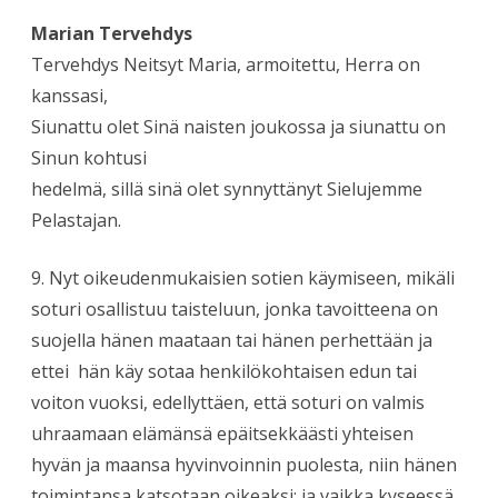
Marian Tervehdys
Tervehdys Neitsyt Maria, armoitettu, Herra on
kanssasi,
Siunattu olet Sinä naisten joukossa ja siunattu on
Sinun kohtusi
hedelmä, sillä sinä olet synnyttänyt Sielujemme
Pelastajan.
9. Nyt oikeudenmukaisien sotien käymiseen, mikäli
soturi osallistuu taisteluun, jonka tavoitteena on
suojella hänen maataan tai hänen perhettään ja
ettei hän käy sotaa henkilökohtaisen edun tai
voiton vuoksi, edellyttäen, että soturi on valmis
uhraamaan elämänsä epäitsekkäästi yhteisen
hyvän ja maansa hyvinvoinnin puolesta, niin hänen
toimintansa katsotaan oikeaksi; ja vaikka kyseessä