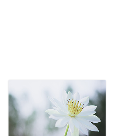
__________