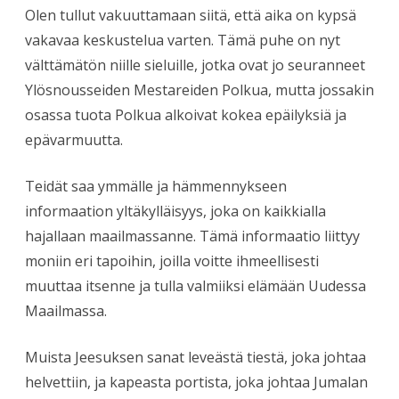
Olen tullut vakuuttamaan siitä, että aika on kypsä
vakavaa keskustelua varten. Tämä puhe on nyt
välttämätön niille sieluille, jotka ovat jo seuranneet
Ylösnousseiden Mestareiden Polkua, mutta jossakin
osassa tuota Polkua alkoivat kokea epäilyksiä ja
epävarmuutta.
Teidät saa ymmälle ja hämmennykseen
informaation yltäkylläisyys, joka on kaikkialla
hajallaan maailmassanne. Tämä informaatio liittyy
moniin eri tapoihin, joilla voitte ihmeellisesti
muuttaa itsenne ja tulla valmiiksi elämään Uudessa
Maailmassa.
Muista Jeesuksen sanat leveästä tiestä, joka johtaa
helvettiin, ja kapeasta portista, joka johtaa Jumalan