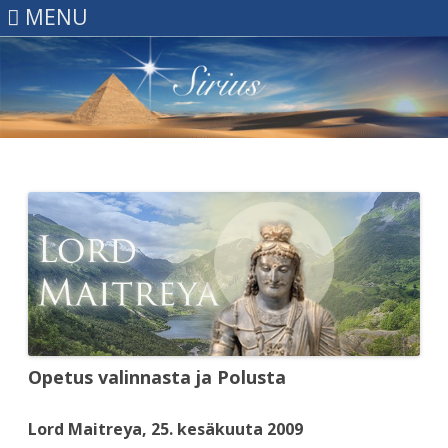
MENU
Skip
to
content
Opetus valinnasta ja Polusta
Lord Maitreya, 25. kesäkuuta 2009