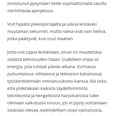
onnistunut pysymään heille sopimattomalla tasolla
merkittävää ajanjaksoa.
Voit hypätä pilvenpiirtäjältä ja uskoa lentäväsi
muutaman sekunnin, mutta nämä ovat vain hetkiä,
jotka päättyvät, kun osut maahan.
Jotta voit oppia lentämään, sinun on muutettava
sisäistä tietoisuuden tilaasi. Uudelleen ohjaa se
energia, jota tuhlaat päivän aikana
(turhassa
puhumisessa, viihteessä ja television katselussa)
työskentelemään ominaisuuksiesi kanssa. Älä usko,
että yhdelläkään kaikista täydellisimmistä
tekniikoista ja hengellisistä harjoituksista tulee
olemaan vaikutusta sinuun, jos et pysty voittamaan
sisässäsi olevaa ,epätodellisen osasi vastustusta,