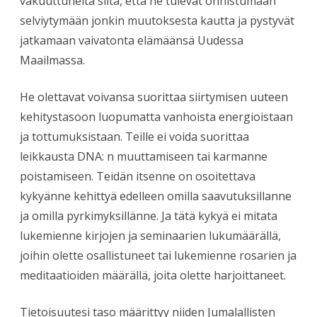
vakuuttuneita siitä, että he tulevat onnistumaan
selviytymään jonkin muutoksesta kautta ja pystyvät
jatkamaan vaivatonta elämäänsä Uudessa
Maailmassa.
He olettavat voivansa suorittaa siirtymisen uuteen
kehitystasoon luopumatta vanhoista energioistaan
ja tottumuksistaan. Teille ei voida suorittaa
leikkausta DNA: n muuttamiseen tai karmanne
poistamiseen. Teidän itsenne on osoitettava
kykyänne kehittyä edelleen omilla saavutuksillanne
ja omilla pyrkimyksillänne. Ja tätä kykyä ei mitata
lukemienne kirjojen ja seminaarien lukumäärällä,
joihin olette osallistuneet tai lukemienne rosarien ja
meditaatioiden määrällä, joita olette harjoittaneet.
Tietoisuutesi taso määrittyy niiden Jumalallisten