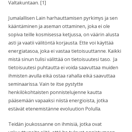
Valtakuntaan. [1]
Jumalallisen Lain harhauttamisen pyrkimys ja sen
kääntäminen ja aseman ottaminen, joka ei ole
sopiva teille kosmisessa ketjussa, on väärin alusta
asti ja vaatii välitöntä korjausta. Ette voi käyttää
energiatasoa, joka ei vastaa tietoisuuttanne. Kaikki
mistä sinun tulisi välittää on tietoisuutesi taso.
Ja
tietoisuutesi puhtautta ei voida saavuttaa muiden
ihmisten avulla eikä ostaa rahalla eikä saavuttaa
seminaarissa. Vain te itse pystytte
henkilökohtaisten ponnistelujenne kautta
pääsemään vapaaksi niistä energioista, jotka
estävät etenemistänne evoluution Polulla.
Teidän joukossanne on ihmisiä, jotka ovat