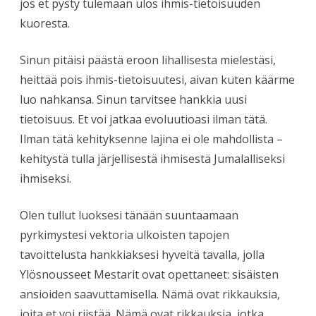
jos et pysty tulemaan ulos ihmis-tietoisuuden
kuoresta.
Sinun pitäisi päästä eroon lihallisesta mielestäsi,
heittää pois ihmis-tietoisuutesi, aivan kuten käärme
luo nahkansa. Sinun tarvitsee hankkia
uusi
tietoisuus. Et voi jatkaa evoluutioasi ilman tätä.
Ilman tätä kehityksenne lajina ei ole mahdollista –
kehitystä tulla järjellisestä ihmisestä Jumalalliseksi
ihmiseksi.
Olen tullut luoksesi tänään suuntaamaan
pyrkimystesi vektoria ulkoisten tapojen
tavoittelusta hankkiaksesi hyveitä tavalla, jolla
Ylösnousseet Mestarit ovat opettaneet: sisäisten
ansioiden saavuttamisella. Nämä ovat rikkauksia,
joita et voi riistää. Nämä ovat rikkauksia, jotka