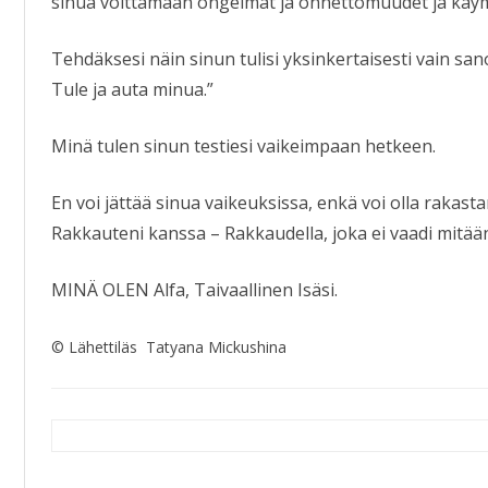
sinua voittamaan ongelmat ja onnettomuudet ja käym
Tehdäksesi näin sinun tulisi yksinkertaisesti vain san
Tule ja auta minua.”
Minä tulen sinun testiesi vaikeimpaan hetkeen.
En voi jättää sinua vaikeuksissa, enkä voi olla rakasta
Rakkauteni kanssa – Rakkaudella, joka ei vaadi mitään
MINÄ OLEN Alfa, Taivaallinen Isäsi.
© Lähettiläs Tatyana Mickushina
Artikkelien
selaus