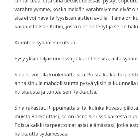
On tärkeää, että sinä tietoisuudessasi pystyt sopeu
värähtelyymme, koska meidän värähtelymme eivät ole k
sitä ei voi havaita fyysisten aistien avulla.
Tämä on kut
kaipausta Isän Kotiin, josta olet lähtenyt ja se on halu
Kuuntele sydämesi kutsua.
Pysy yksin hiljaisuudessa ja kuuntele sitä, mitä sydäme
Sinä et voi olla kuulematta sitä. Poista kaikki tarpeet
anna sinulle mahdollisuutta pysyä yksin ja kuunnella
kuiskausta ja tuntea sen Rakkautta.
Sinä rakastat. Riippumatta siitä, kuinka kovasti piilot
muista Rakkauttasi, se on läsnä sinussa kaikesta huo
Poista kaikki tarpeettomat asiat elämästäsi, jotka es
Rakkautta sydämessäsi.