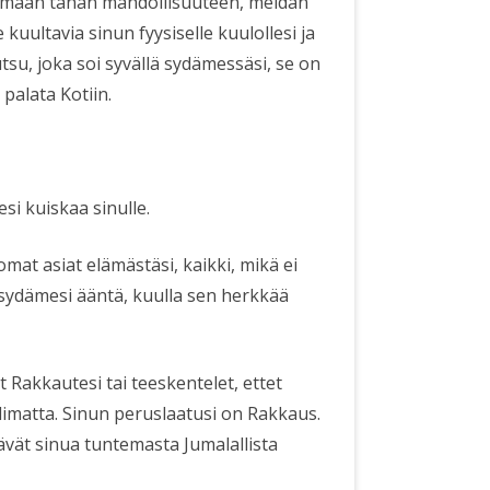
tumaan tähän mahdollisuuteen, meidän
uultavia sinun fyysiselle kuulollesi ja
su, joka soi syvällä sydämessäsi, se on
 palata Kotiin.
si kuiskaa sinulle.
tomat asiat elämästäsi, kaikki, mikä ei
 sydämesi ääntä, kuulla sen herkkää
at Rakkautesi tai teeskentelet, ettet
limatta. Sinun peruslaatusi on Rakkaus.
tävät sinua tuntemasta Jumalallista