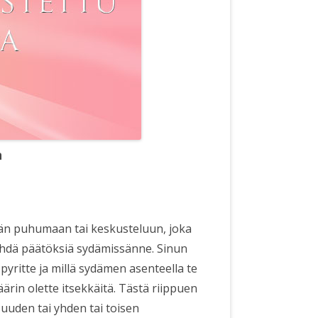
n
ään puhumaan tai keskusteluun, joka
 tehdä päätöksiä sydämissänne. Sinun
 pyritte ja millä sydämen asenteella te
äärin olette itsekkäitä. Tästä riippuen
uuden tai yhden tai toisen