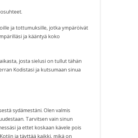
olosuhteet.
oille ja tottumuksille, jotka ympäröivät
ympärilläsi ja kääntyä koko
ikasta, josta sielusi on tullut tähän
kerran Kodistasi ja kutsumaan sinua
isestä sydämestäni. Olen valmis
udestaan. Tarvitsen vain sinun
essäsi ja ettet koskaan kävele pois
tiin ja täyttää kaikki, mikä on