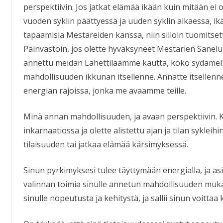
perspektiivin. Jos jatkat elämää ikään kuin mitään ei
vuoden syklin päättyessä ja uuden syklin alkaessa, ikää
tapaamisia Mestareiden kanssa, niin silloin tuomitset
Päinvastoin, jos olette hyväksyneet Mestarien Sanelu
annettu meidän Lähettiläämme kautta, koko sydämellän
mahdollisuuden ikkunan itsellenne. Annatte itsellen
energian rajoissa, jonka me avaamme teille.
Minä annan mahdollisuuden, ja avaan perspektiivin. Ku
inkarnaatiossa ja olette alistettu ajan ja tilan syklei
tilaisuuden tai jatkaa elämää kärsimyksessä.
Sinun pyrkimyksesi tulee täyttymään energialla, ja asi
valinnan toimia sinulle annetun mahdollisuuden muk
sinulle nopeutusta ja kehitystä, ja sallii sinun voittaa 