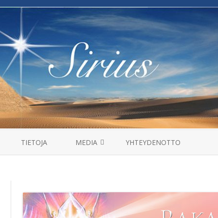
Skip
to
TIETOJA
MEDIA
YHTEYDENOTTO
content
MANTRAT
HAASTATTELUT
VIDEOT