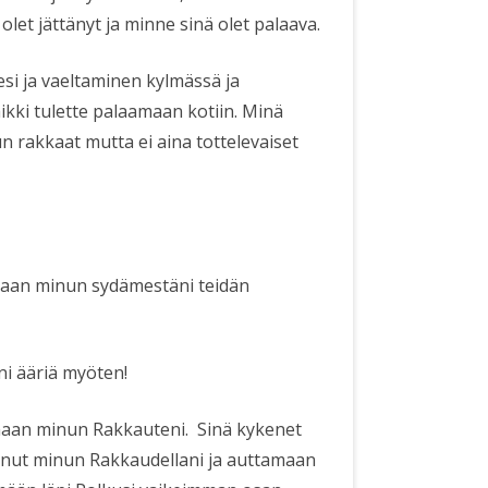
a olet jättänyt ja minne sinä olet palaava.
esi ja vaeltaminen kylmässä ja
kki tulette palaamaan kotiin. Minä
n rakkaat mutta ei aina tottelevaiset
oraan minun sydämestäni teidän
ni ääriä myöten!
amaan minun Rakkauteni.
Sinä kykenet
inut minun Rakkaudellani ja auttamaan