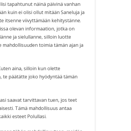
 olisi tapahtunut näinä päivinä vanhan
n kuin ei olisi ollut mitään Saneluja ja
te itsenne viivyttämään kehitystänne.
issa olevan informaation, jotka on
ne ja sielullanne, silloin luotte
ne mahdollisuuden toimia tämän ajan ja
ten aina, silloin kun olette
hin, te päätätte joko hyödyntää tämän
asi saavat tarvittavan tuen, jos teet
aisesti. Tämä mahdollisuus antaa
kaikki esteet Polullasi.