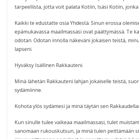
tarpeellista, jotta voit palata Kotiin, Isäsi Kotiin, jonk
Kaikki te edustatte osia Yhdestä. Sinun erossa olemis
epämukavassa maailmassasi ovat päättymässä. Te kai
odotan. Odotan innolla näkeväni jokaisen teistä, minu
lapseni.
Hyväksy Isällinen Rakkauteni.
Minä lähetän Rakkauteni lahjan jokaiselle teistä, su
sydämiinne.
Kohota ylös sydämesi ja minä täytän sen Rakkaudella
Kun sinulle tulee vaikeaa maailmassasi, tulet muist
sanomaan rukouskutsun, ja minä tulen peittämään s