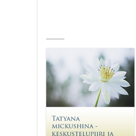
__________