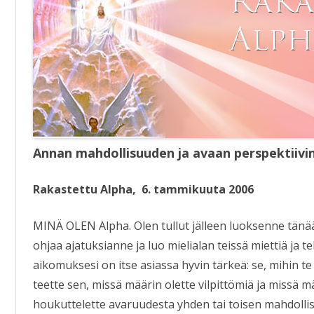
KIRJAT
Annan mahdollisuuden ja avaan perspektiivi
Rakastettu Alpha, 6. tammikuuta 2006
MINÄ OLEN Alpha. Olen tullut jälleen luoksenne tän
ohjaa ajatuksianne ja luo mielialan teissä miettiä ja
aikomuksesi on itse asiassa hyvin tärkeä: se, mihin te
teette sen, missä määrin olette vilpittömiä ja missä m
houkuttelette avaruudesta yhden tai toisen mahdollis