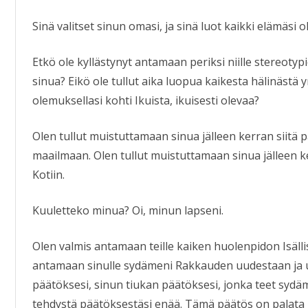
Sinä valitset sinun omasi, ja sinä luot kaikki elämäsi 
Etkö ole kyllästynyt antamaan periksi niille stereotypi
sinua? Eikö ole tullut aika luopua kaikesta hälinästä 
olemuksellasi kohti Ikuista, ikuisesti olevaa?
Olen tullut muistuttamaan sinua jälleen kerran siitä pa
maailmaan. Olen tullut muistuttamaan sinua jälleen 
Kotiin.
Kuuletteko minua? Oi, minun lapseni.
Olen valmis antamaan teille kaiken huolenpidon Isäll
antamaan sinulle sydämeni Rakkauden uudestaan ja u
päätöksesi, sinun tiukan päätöksesi, jonka teet sydäm
tehdystä päätöksestäsi enää. Tämä päätös on palata Ko