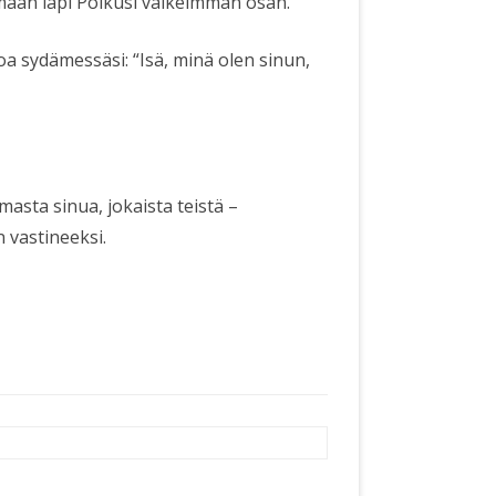
ään läpi Polkusi vaikeimman osan.
oa sydämessäsi: “Isä, minä olen sinun,
masta sinua, jokaista teistä –
 vastineeksi.