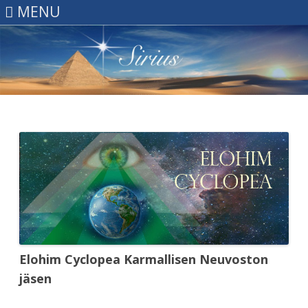
MENU
Skip
to
content
Elohim Cyclopea Karmallisen Neuvoston
jäsen