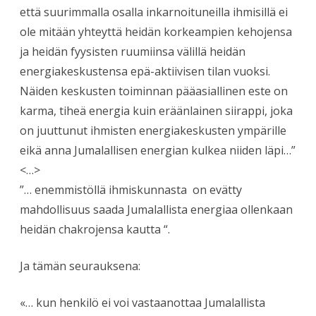
että suurimmalla osalla inkarnoituneilla ihmisillä ei
ole mitään yhteyttä heidän korkeampien kehojensa
ja heidän fyysisten ruumiinsa välillä heidän
energiakeskustensa epä-aktiivisen tilan vuoksi.
Näiden keskusten toiminnan pääasiallinen este on
karma, tiheä energia kuin eräänlainen siirappi, joka
on juuttunut ihmisten energiakeskusten ympärille
eikä anna Jumalallisen energian kulkea niiden läpi…”
<…>
”… enemmistöllä ihmiskunnasta on evätty
mahdollisuus saada Jumalallista energiaa ollenkaan
heidän chakrojensa kautta “.
Ja tämän seurauksena:
«… kun henkilö ei voi vastaanottaa Jumalallista