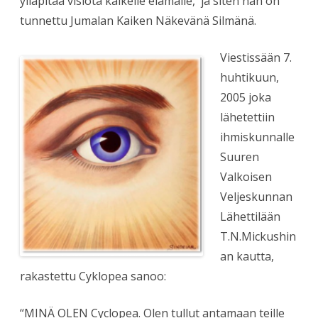
ylläpitää visiota kaikelle elämälle, ja siten hän on
tunnettu Jumalan Kaiken Näkevänä Silmänä.
Viestissään 7.
huhtikuun,
2005 joka
lähetettiin
ihmiskunnalle
Suuren
Valkoisen
Veljeskunnan
Lähettilään
T.N.Mickushin
an kautta,
rakastettu Cyklopea sanoo:
“MINÄ OLEN Cyclopea. Olen tullut antamaan teille