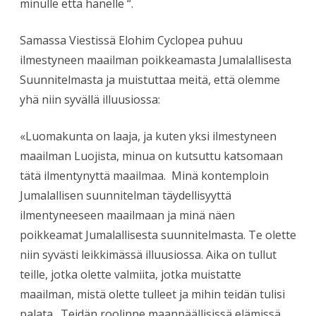
minulle että hänelle “.
Samassa Viestissä Elohim Cyclopea puhuu
ilmestyneen maailman poikkeamasta Jumalallisesta
Suunnitelmasta ja muistuttaa meitä, että olemme
yhä niin syvällä illuusiossa:
«Luomakunta on laaja, ja kuten yksi ilmestyneen
maailman Luojista, minua on kutsuttu katsomaan
tätä ilmentynyttä maailmaa. Minä kontemploin
Jumalallisen suunnitelman täydellisyyttä
ilmentyneeseen maailmaan ja minä näen
poikkeamat Jumalallisesta suunnitelmasta. Te olette
niin syvästi leikkimässä illuusiossa. Aika on tullut
teille, jotka olette valmiita, jotka muistatte
maailman, mistä olette tulleet ja mihin teidän tulisi
palata. Teidän roolinne maanpäällisissä elämissä