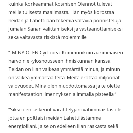
kuinka Korkeammat Kosmisen Olennot tulevat
meille tulisesta maailmasta. Hän myös korostaa
heidän ja Lähettilään tekemiä valtavia ponnisteluja
Jumalan Sanan välittämiseksi ja vastaanottamiseksi
sekä valtavasta riskistä molemmille!
“..MINÄ OLEN Cyclopea. Kommunikoin äärimmäisen
harvoin ei-ylösnousseen ihmiskunnan kanssa.
Teidän on liian vaikeaa ymmärtää minua, ja minun
on vaikea ymmärtää teitä. Meitä erottaa miljoonat
valovuodet. Minä olen muodottomassa ja te olette
manifestaation ilmennyksen alimmalla pisteellä.”
“Siksi olen laskenut värähtelyjäni vähimmäistasolle,
jotta en polttaisi meidän Lähettilästämme
energioillani. Ja se on edelleen liian raskasta sekä