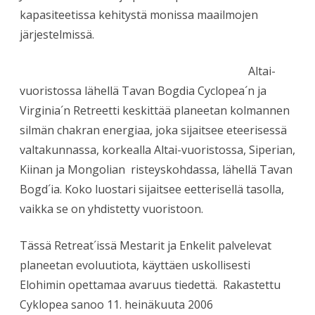
kapasiteetissa kehitystä monissa maailmojen
järjestelmissä.
Altai-
vuoristossa lähellä Tavan Bogdia Cyclopea´n ja
Virginia´n Retreetti keskittää planeetan kolmannen
silmän chakran energiaa, joka sijaitsee eteerisessä
valtakunnassa, korkealla Altai-vuoristossa, Siperian,
Kiinan ja Mongolian risteyskohdassa, lähellä Tavan
Bogd´ia. Koko luostari sijaitsee eetterisellä tasolla,
vaikka se on yhdistetty vuoristoon.
Tässä Retreat´issä Mestarit ja Enkelit palvelevat
planeetan evoluutiota, käyttäen uskollisesti
Elohimin opettamaa avaruus tiedettä. Rakastettu
Cyklopea sanoo 11. heinäkuuta 2006