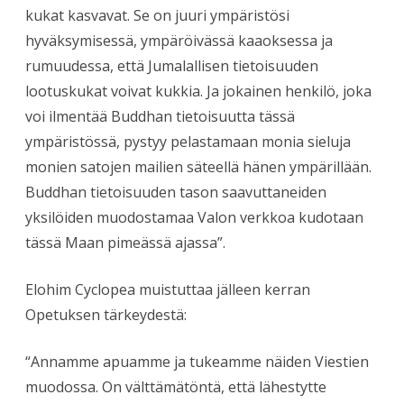
kukat kasvavat. Se on juuri ympäristösi
hyväksymisessä, ympäröivässä kaaoksessa ja
rumuudessa, että Jumalallisen tietoisuuden
lootuskukat voivat kukkia. Ja jokainen henkilö, joka
voi ilmentää Buddhan tietoisuutta tässä
ympäristössä, pystyy pelastamaan monia sieluja
monien satojen mailien säteellä hänen ympärillään.
Buddhan tietoisuuden tason saavuttaneiden
yksilöiden muodostamaa Valon verkkoa kudotaan
tässä Maan pimeässä ajassa”.
Elohim Cyclopea muistuttaa jälleen kerran
Opetuksen tärkeydestä:
“Annamme apuamme ja tukeamme näiden Viestien
muodossa. On välttämätöntä, että lähestytte