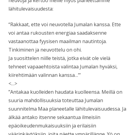
neuvoja ja kertoo meille myös planeettamme
lähitulevaisuudesta:
“Rakkaat, ette voi neuvotella Jumalan kanssa. Ette
voi antaa rukousten energiaa saadaksenne
vastaanottaa fyysisen maailman nautintoja.
Tinkiminen ja neuvottelu on ohi.
Ja suosittelen niille teistä, jotka eivät ole vielä
tehneet vapaaehtoista valintaa Jumalan hyväksi,
kiirehtimään valinnan kanssa…”’
<…>
”Antakaa kuolleiden haudata kuolleensa. Meillä on
suuria mahdollisuuksia toteuttaa Jumalan
suunnitelma Maa planeetalle lähitulevaisuudessa. Ja
älkää antako itsenne sekaantua ilmeisiin
epäoikeudenmukaisuuksiin ja erilaisiin
väärinkäytöksiin, joita näette ympärillänne. Yö on