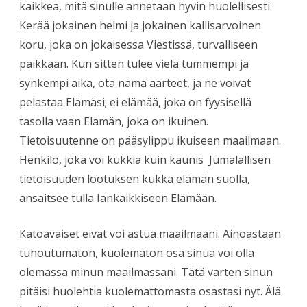
kaikkea, mitä sinulle annetaan hyvin huolellisesti.
Kerää jokainen helmi ja jokainen kallisarvoinen
koru, joka on jokaisessa Viestissä, turvalliseen
paikkaan. Kun sitten tulee vielä tummempi ja
synkempi aika, ota nämä aarteet, ja ne voivat
pelastaa Elämäsi; ei elämää, joka on fyysisellä
tasolla vaan Elämän, joka on ikuinen.
Tietoisuutenne on pääsylippu ikuiseen maailmaan.
Henkilö, joka voi kukkia kuin kaunis Jumalallisen
tietoisuuden lootuksen kukka elämän suolla,
ansaitsee tulla Iankaikkiseen Elämään.
Katoavaiset eivät voi astua maailmaani. Ainoastaan
tuhoutumaton, kuolematon osa sinua voi olla
olemassa minun maailmassani. Tätä varten sinun
pitäisi huolehtia kuolemattomasta osastasi nyt. Älä