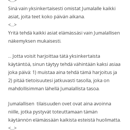
<…>
Sinä vain yksinkertaisesti omistat Jumalalle kaikki
asiat, joita teet koko päivän aikana.
<…>
Yritä tehdä kaikki asiat elämässäsi vain Jumalallisen
näkemyksen mukaisesti.
… Jotta voisit harjoittaa tätä yksinkertaista
käytäntöä, sinun täytyy tehdä vähintään kaksi asiaa
joka päivä: 1) muistaa aina tehdä tämä harjoitus ja
2) pitää tietoisuutesi jatkuvasti tasolla, joka on
mahdollisimman lähellä Jumalallista tasoa.
Jumalallisen tilaisuuden ovet ovat aina avoinna
niille, jotka pystyvät toteuttamaan tämän
käytännön elämässään kaikista esteistä huolimatta.
<…>