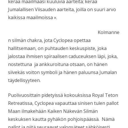
kerää maailmaasi kuuluvia aarteita; kerää
Jumalallisen Viisauden aarteita, joilla on suuri arvo
kaikissa maailmoissa ».
Kolmanne
n silmän chakra, jota Cyclopea opettaa
hallitsemaan, on puhtauden keskuspiste, joka
jalostaa ihmisen spiraalisen caduceuksen läpi, joka,
nostettuna ja ankkuroituna otsaan, on hänen
siivekäs voiton symboli ja hänen paluunsa Jumalan
täydellisyyteen.
Puolivuosittain pidetyissä kokouksissa Royal Teton
Retreatissa, Cyclopea vapauttaa sinisen tulen pallot
Maan ilmakehään Kaiken Näkevän Silmän
keskuksen kautta pyhäkön pohjoispäässä. Nämä
pallot ja niitä seuraavat valonsäteet sähköisesti