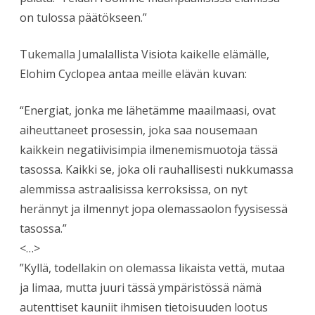
on tulossa päätökseen.”
Tukemalla Jumalallista Visiota kaikelle elämälle,
Elohim Cyclopea antaa meille elävän kuvan:
“Energiat, jonka me lähetämme maailmaasi, ovat
aiheuttaneet prosessin, joka saa nousemaan
kaikkein negatiivisimpia ilmenemismuotoja tässä
tasossa. Kaikki se, joka oli rauhallisesti nukkumassa
alemmissa astraalisissa kerroksissa, on nyt
herännyt ja ilmennyt jopa olemassaolon fyysisessä
tasossa.”
<…>
”Kyllä, todellakin on olemassa likaista vettä, mutaa
ja limaa, mutta juuri tässä ympäristössä nämä
autenttiset kauniit ihmisen tietoisuuden lootus