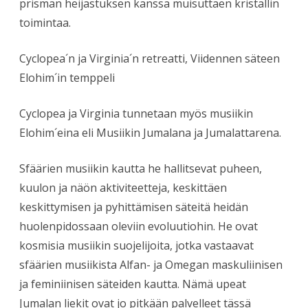
prisman heijastuksen kanssa muisuttaen kristallin
toimintaa.
Cyclopea´n ja Virginia´n retreatti, Viidennen säteen
Elohim´in temppeli
Cyclopea ja Virginia tunnetaan myös musiikin
Elohim´eina eli Musiikin Jumalana ja Jumalattarena.
Sfäärien musiikin kautta he hallitsevat puheen,
kuulon ja näön aktiviteetteja, keskittäen
keskittymisen ja pyhittämisen säteitä heidän
huolenpidossaan oleviin evoluutiohin. He ovat
kosmisia musiikin suojelijoita, jotka vastaavat
sfäärien musiikista Alfan- ja Omegan maskuliinisen
ja feminiinisen säteiden kautta. Nämä upeat
Jumalan liekit ovat jo pitkään palvelleet tässä