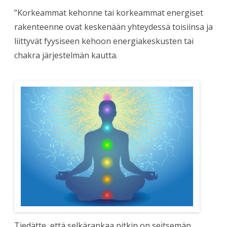
”Korkeammat kehonne tai korkeammat energiset
rakenteenne ovat keskenään yhteydessä toisiinsa ja
liittyvät fyysiseen kehoon energiakeskusten tai
chakra järjestelmän kautta.
Tiedätte, että selkärankaa pitkin on seitsemän