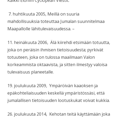
Kaikki Elohim Cyclopean Viestit:
7. huhtikuuta 2005, Meillä on suuria
mahdollisuuksia toteuttaa Jumalan suunnitelmaa
Maapallolle lähitulevaisuudessa. –
11. heinäkuuta 2006, Älä kiirehdi etsimään totuutta,
joka on peräisin ihmisen tietoisuudesta; pyrkivät
totuuteen, joka on tulossa maailmaan Valon
korkeammista oktaavista, ja sitten ilmestyy valoisa
tulevaisuus planeetalle.
19. joulukuuta 2009, Ympäröivän kaaoksen ja
epäkohteliaisuuden keskellä ympäristössäsi, että
jumalallisen tietoisuuden lootuskukat voivat kukkia.
26. joulukuuta 2014, Kehotan teitä käyttämään joka