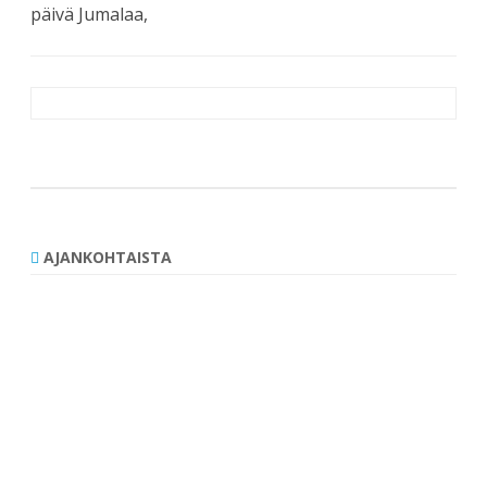
päivä Jumalaa,
Artikkelien
selaus
AJANKOHTAISTA