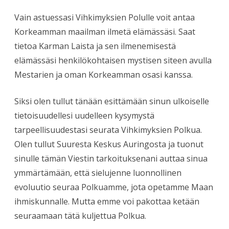
Vain astuessasi Vihkimyksien Polulle voit antaa
Korkeamman maailman ilmetä elämässäsi. Saat
tietoa Karman Laista ja sen ilmenemisestä
elämässäsi henkilökohtaisen mystisen siteen avulla
Mestarien ja oman Korkeamman osasi kanssa.
Siksi olen tullut tänään esittämään sinun ulkoiselle
tietoisuudellesi uudelleen kysymystä
tarpeellisuudestasi seurata Vihkimyksien Polkua.
Olen tullut Suuresta Keskus Auringosta ja tuonut
sinulle tämän Viestin tarkoituksenani auttaa sinua
ymmärtämään, että sielujenne luonnollinen
evoluutio seuraa Polkuamme, jota opetamme Maan
ihmiskunnalle. Mutta emme voi pakottaa ketään
seuraamaan tätä kuljettua Polkua.