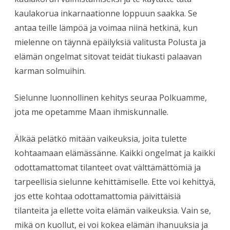
kaulakorua inkarnaationne loppuun saakka. Se
antaa teille lämpöä ja voimaa niinä hetkinä, kun
mielenne on täynnä epäilyksiä valitusta Polusta ja
elämän ongelmat sitovat teidät tiukasti palaavan
karman solmuihin.
Sielunne luonnollinen kehitys seuraa Polkuamme,
jota me opetamme Maan ihmiskunnalle.
Älkää pelätkö mitään vaikeuksia, joita tulette
kohtaamaan elämässänne. Kaikki ongelmat ja kaikki
odottamattomat tilanteet ovat välttämättömiä ja
tarpeellisia sielunne kehittämiselle. Ette voi kehittyä,
jos ette kohtaa odottamattomia päivittäisiä
tilanteita ja ellette voita elämän vaikeuksia. Vain se,
mikä on kuollut, ei voi kokea elämän ihanuuksia ja