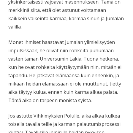
yksinkertaisesti vajoavat masennukseen. Tämä on
merkkinä siitä, että olet astunut voittamaan
kaikkein vaikeinta karmaa, karmaa sinun ja Jumalan
välillä.
Monet ihmiset haastavat Jumalan ylimielisyyden
impulsissaan; he olivat niin rohkeita puhumaan
vasten tämän Universumin Lakia. Tuona hetkenä,
kun he ovat rohkeita käyttäytymään niin, mitään ei
tapahdu. He jatkavat elämäänsä kuin ennenkin, ja
mikään heidän elämässään ei ole muuttunut, tietty
aika täytyy kulua, ennen kuin karma alkaa palata.
Tämä aika on tarpeen monista syistä.
Jos astutte Vihkimyksien Polulle, aika alkaa kulkea
toisella tavalla teille ja karman palautumisprosessi
kiihtyy. Tavallisille ihmisille heidän nykyisen