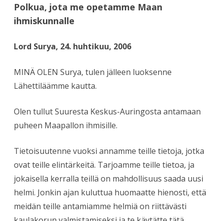
Polkua, jota me opetamme Maan
ihmiskunnalle
Lord Surya, 24. huhtikuu, 2006
MINÄ OLEN Surya, tulen jälleen luoksenne
Lähettiläämme kautta.
Olen tullut Suuresta Keskus-Auringosta antamaan
puheen Maapallon ihmisille.
Tietoisuutenne vuoksi annamme teille tietoja, jotka
ovat teille elintärkeitä. Tarjoamme teille tietoa, ja
jokaisella kerralla teillä on mahdollisuus saada uusi
helmi. Jonkin ajan kuluttua huomaatte hienosti, että
meidän teille antamiamme helmiä on riittävästi
kaulakorun valmistamiseksi ja te käytätte tätä