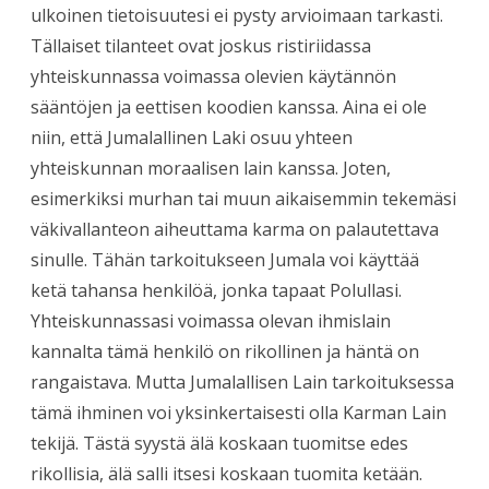
ulkoinen tietoisuutesi ei pysty arvioimaan tarkasti.
Tällaiset tilanteet ovat joskus ristiriidassa
yhteiskunnassa voimassa olevien käytännön
sääntöjen ja eettisen koodien kanssa. Aina ei ole
niin, että Jumalallinen Laki osuu yhteen
yhteiskunnan moraalisen lain kanssa. Joten,
esimerkiksi murhan tai muun aikaisemmin tekemäsi
väkivallanteon aiheuttama karma on palautettava
sinulle. Tähän tarkoitukseen Jumala voi käyttää
ketä tahansa henkilöä, jonka tapaat Polullasi.
Yhteiskunnassasi voimassa olevan ihmislain
kannalta tämä henkilö on rikollinen ja häntä on
rangaistava. Mutta Jumalallisen Lain tarkoituksessa
tämä ihminen voi yksinkertaisesti olla Karman Lain
tekijä. Tästä syystä älä koskaan tuomitse edes
rikollisia, älä salli itsesi koskaan tuomita ketään.