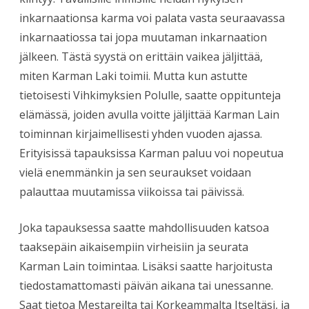
inkarnaationsa karma voi palata vasta seuraavassa
inkarnaatiossa tai jopa muutaman inkarnaation
jälkeen. Tästä syystä on erittäin vaikea jäljittää,
miten Karman Laki toimii. Mutta kun astutte
tietoisesti Vihkimyksien Polulle, saatte oppitunteja
elämässä, joiden avulla voitte jäljittää Karman Lain
toiminnan kirjaimellisesti yhden vuoden ajassa.
Erityisissä tapauksissa Karman paluu voi nopeutua
vielä enemmänkin ja sen seuraukset voidaan
palauttaa muutamissa viikoissa tai päivissä.
Joka tapauksessa saatte mahdollisuuden katsoa
taaksepäin aikaisempiin virheisiin ja seurata
Karman Lain toimintaa. Lisäksi saatte harjoitusta
tiedostamattomasti päivän aikana tai unessanne.
Saat tietoa Mestareilta tai Korkeammalta Itseltäsi, ja