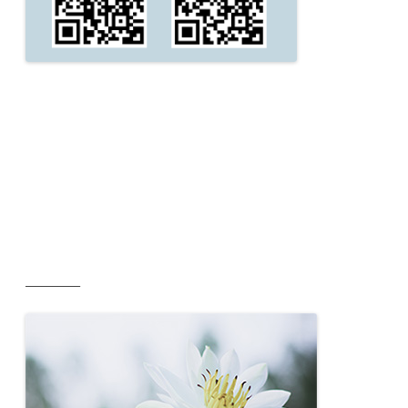
__________