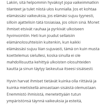
Lakiin, sitä helpommin hyväksyt jopa vaikeimmatkin
tilanteet ja tulet niistä ulos kunnialla. Jos et kohtaa
elämässäsi vaikeuksia, jos elämäsi sujuu tyynesti,
silloin ajattelisin tätä tosiasiaa, jos olisin sinä. Monet
ihmiset etsivät rauhaa ja pyrkivät ulkoiseen
hyvinvointiin. Heti kun joudut sellaisiin
elämänolosuhteisiin kuitenkin, kun kaikki
elämässäsi sujuu liian sujuvasti, tämä on kuin musta
koettelemus sielullesi, koska sinulla ei ole
mahdollisuutta kehittyä ulkoisten olosuhteiden
kautta ja sinun täytyy laskeutua itseesi sisäisesti.
Hyvin harvat ihmiset tietävät kuinka olla riittäviä ja
kuinka mietiskellä ainoastaan sisäistä olemustaan.
Enemmistö ihmisistä, menetettyään tutun
ympäristönsä täynnä vaikeuksia ja esteitä,