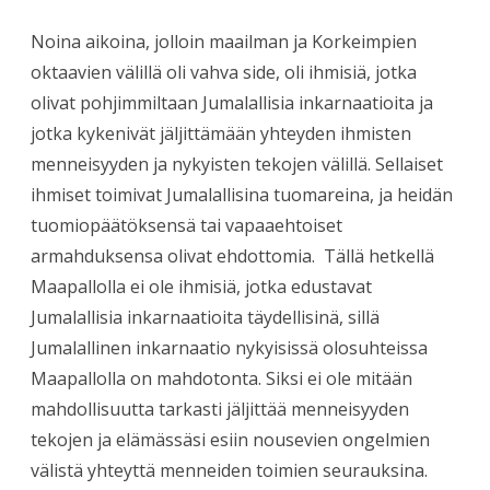
Noina aikoina, jolloin maailman ja Korkeimpien
oktaavien välillä oli vahva side, oli ihmisiä, jotka
olivat pohjimmiltaan Jumalallisia inkarnaatioita ja
jotka kykenivät jäljittämään yhteyden ihmisten
menneisyyden ja nykyisten tekojen välillä. Sellaiset
ihmiset toimivat Jumalallisina tuomareina, ja heidän
tuomiopäätöksensä tai vapaaehtoiset
armahduksensa olivat ehdottomia.
Tällä hetkellä
Maapallolla ei ole ihmisiä, jotka edustavat
Jumalallisia inkarnaatioita täydellisinä, sillä
Jumalallinen inkarnaatio nykyisissä olosuhteissa
Maapallolla on mahdotonta. Siksi ei ole mitään
mahdollisuutta tarkasti jäljittää menneisyyden
tekojen ja elämässäsi esiin nousevien ongelmien
välistä yhteyttä menneiden toimien seurauksina.