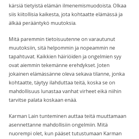
kärsiä tietyistä elämän ilmenemismuodoista. Olkaa
siis kiitollisia kaikesta, jota kohtaatte elämässä ja
älkää perääntykö muutoksia.
Mitä paremmin tietoisuutenne on varautunut
muutoksiin, sitä helpommin ja nopeammin ne
tapahtuvat. Kaikkien häiriöiden ja ongelmien syy
ovat aiemmin tekemänne erehdykset. Joten
jokainen elämässänne oleva sekava tilanne, jonka
kohtaatte, täytyy ilahduttaa teitä, koska se on
mahdollisuus lunastaa vanhat virheet eikä niihin
tarvitse palata koskaan enää.
Karman Lain tunteminen auttaa teitä muuttamaan
asennettanne mahdollisiin ongelmiin. Mitä
nuorempi olet, kun pääset tutustumaan Karman