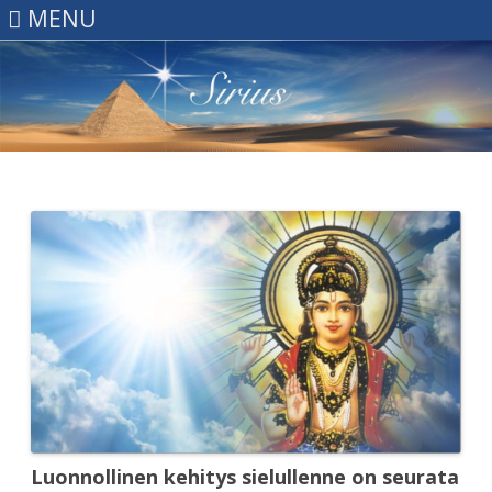
MENU
Skip
to
content
Luonnollinen kehitys sielullenne on seurata