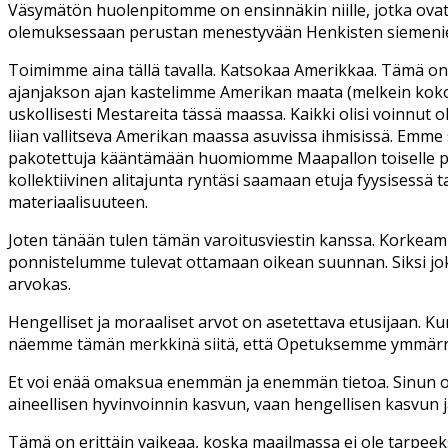
Väsymätön huolenpitomme on ensinnäkin niille, jotka ova
olemuksessaan perustan menestyvään Henkisten siemenie
Toimimme aina tällä tavalla. Katsokaa Amerikkaa. Tämä o
ajanjakson ajan kastelimme Amerikan maata (melkein koko 19
uskollisesti Mestareita tässä maassa. Kaikki olisi voinnut 
liian vallitseva Amerikan maassa asuvissa ihmisissä. Emme 
pakotettuja kääntämään huomiomme Maapallon toiselle puole
kollektiivinen alitajunta ryntäsi saamaan etuja fyysisessä 
materiaalisuuteen.
Joten tänään tulen tämän varoitusviestin kanssa. Korkeamm
ponnistelumme tulevat ottamaan oikean suunnan. Siksi jok
arvokas.
Hengelliset ja moraaliset arvot on asetettava etusijaan. K
näemme tämän merkkinä siitä, että Opetuksemme ymmärre
Et voi enää omaksua enemmän ja enemmän tietoa. Sinun on 
aineellisen hyvinvoinnin kasvun, vaan hengellisen kasvun j
Tämä on erittäin vaikeaa, koska maailmassa ei ole tarpeeks