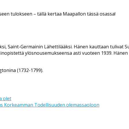
iseen tulokseen – tällä kertaa Maapallon tässä osassa!
diksi, Saint-Germainin Lähettilääksi. Hänen kauttaan tuliv
painopistettä ylösnousemukseensa asti vuoteen 1939. Hänen
gtonina (1732-1799).
a olet
tamus Korkeamman Todellisuuden olemassaoloon