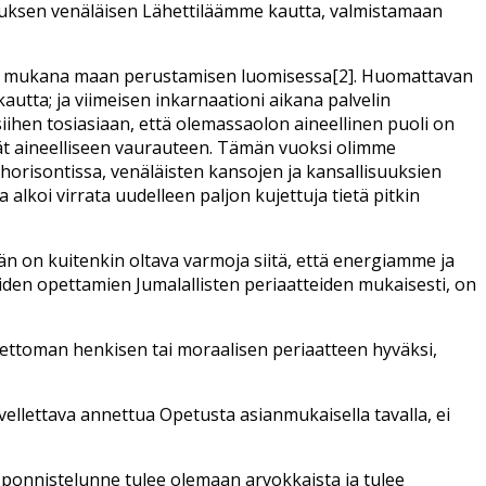
tuksen venäläisen Lähettiläämme kautta, valmistamaan
raan mukana maan perustamisen luomisessa[2]. Huomattavan
autta; ja viimeisen inkarnaationi aikana palvelin
siihen tosiasiaan, että olemassaolon aineellinen puoli on
ivät aineelliseen vaurauteen. Tämän vuoksi olimme
horisontissa, venäläisten kansojen ja kansallisuuksien
alkoi virrata uudelleen paljon kujettuja tietä pitkin
n on kuitenkin oltava varmoja siitä, että energiamme ja
den opettamien Jumalallisten periaatteiden mukaisesti, on
neettoman henkisen tai moraalisen periaatteen hyväksi,
llettava annettua Opetusta asianmukaisella tavalla, ei
n ponnistelunne tulee olemaan arvokkaista ja tulee