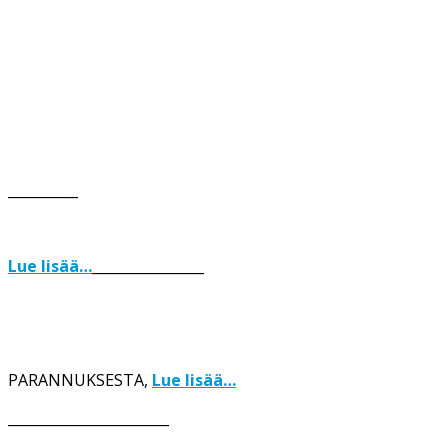
__________
Lue lisää…
________________
PARANNUKSESTA,
Lue lisää…
_______________________