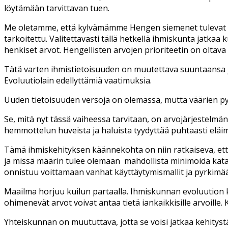
löytämään tarvittavan tuen.
Me oletamme, että kylvämämme Hengen siemenet tulevat itä
tarkoitettu. Valitettavasti tällä hetkellä ihmiskunta jatka
henkiset arvot. Hengellisten arvojen prioriteetin on oltava e
Tätä varten ihmistietoisuuden on muutettava suuntaansa ja
Evoluutiolain edellyttämiä vaatimuksia.
Uuden tietoisuuden versoja on olemassa, mutta väärien pyr
Se, mitä nyt tässä vaiheessa tarvitaan, on arvojärjestelmä
hemmottelun huveista ja haluista tyydyttää puhtaasti eläime
Tämä ihmiskehityksen käännekohta on niin ratkaiseva, et
ja missä määrin tulee olemaan
mahdollista minimoida katas
onnistuu voittamaan vanhat käyttäytymismallit ja pyrkimään
Maailma horjuu kuilun partaalla. Ihmiskunnan evoluution k
ohimenevät arvot voivat antaa tietä iankaikkisille arvoille.
Yhteiskunnan on muututtava, jotta se voisi jatkaa kehitys