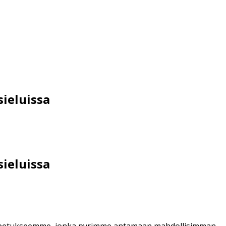
ieluissa
ieluissa
 Opetukseemme, jonka pyrimme antamaan mahdollisimman