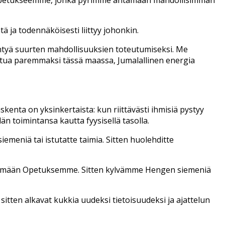
 ja todennäköisesti liittyy johonkin.
yntyä suurten mahdollisuuksien toteutumiseksi. Me
ttua paremmaksi tässä maassa, Jumalallinen energia
enta on yksinkertaista: kun riittävästi ihmisiä pystyy
toimintansa kautta fyysisellä tasolla.
siemeniä tai istutatte taimia. Sitten huolehditte
rtämään Opetuksemme. Sitten kylvämme Hengen siemeniä
itten alkavat kukkia uudeksi tietoisuudeksi ja ajattelun