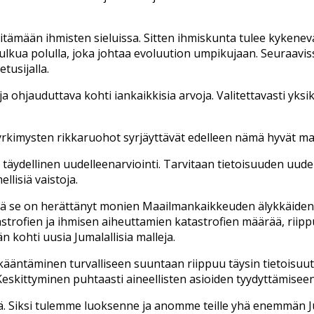
mään ihmisten sieluissa. Sitten ihmiskunta tulee kykenevä
a kulkua polulla, joka johtaa evoluution umpikujaan. Seuraavi
tusijalla.
 ohjauduttava kohti iankaikkisia arvoja. Valitettavasti yks
kimysten rikkaruohot syrjäyttävät edelleen nämä hyvät mall
n täydellinen uudelleenarviointi. Tarvitaan tietoisuuden uu
llisiä vaistoja.
tä se on herättänyt monien Maailmankaikkeuden älykkäiden 
trofien ja ihmisen aiheuttamien katastrofien määrää, riippu
 kohti uusia Jumalallisia malleja.
ääntäminen turvalliseen suuntaan riippuu täysin tietoisuute
 Keskittyminen puhtaasti aineellisten asioiden tyydyttämiseen
tä. Siksi tulemme luoksenne ja anomme teille yhä enemmän J