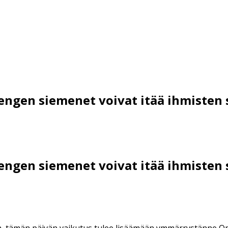
gen siemenet voivat itää ihmisten s
gen siemenet voivat itää ihmisten s
a, tämän päivän vaikutus tulee lisäämään ymmärrystänne