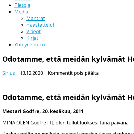
Tietoja
Media
Mantrat
Haastattelut
Videot
Kirjat
Yhteydenotto
Odotamme, että meidän kylvämät Hen
artikkelissa
Sirius
13.12.2020
Kommentit pois päältä
Odotamme,
että
meidän
Odotamme, että meidän kylvämät Hen
kylvämät
Hengen
Mestari Godfre, 20. kesäkuu, 2011
siemenet
voivat
MINÄ OLEN Godfre [1], olen tullut luoksesi tänä päivänä.
itää
ihmisten
Koska tänään on melkein kesäpäivänseisauksen ajankoht