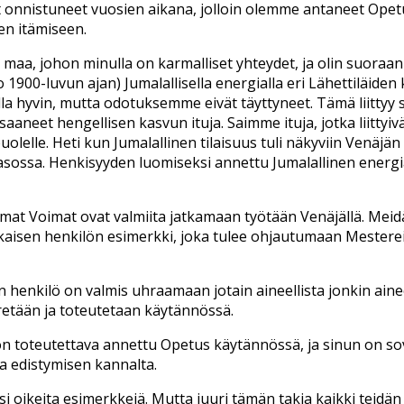
t onnistuneet vuosien aikana, jolloin olemme antaneet Ope
n itämiseen.
n maa, johon minulla on karmalliset yhteydet, ja olin suo
00-luvun ajan) Jumalallisella energialla eri Lähettiläiden k
olla hyvin, mutta odotuksemme eivät täyttyneet. Tämä liittyy 
saaneet hengellisen kasvun ituja. Saimme ituja, jotka liitty
lle. Heti kun Jumalallinen tilaisuus tuli näkyviin Venäjän 
tasossa. Henkisyyden luomiseksi annettu Jumalallinen energia 
at Voimat ovat valmiita jatkamaan työtään Venäjällä. Meidä
aisen henkilön esimerkki, joka tulee ohjautumaan Mesterei
un henkilö on valmis uhraamaan jotain aineellista jonkin ai
tään ja toteutetaan käytännössä.
toteutettava annettu Opetus käytännössä, ja sinun on sove
a edistymisen kannalta.
i oikeita esimerkkejä. Mutta juuri tämän takia kaikki teidä