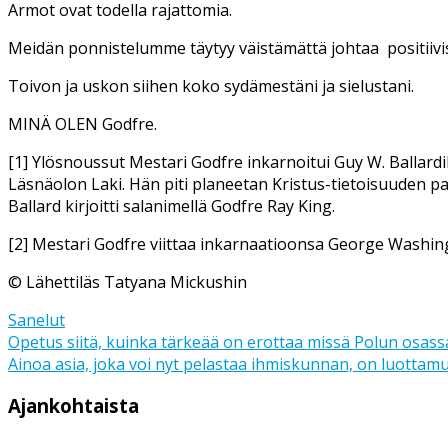
Armot ovat todella rajattomia.
Meidän ponnistelumme täytyy väistämättä johtaa
positiiv
Toivon ja uskon siihen koko sydämestäni ja sielustani.
MINÄ OLEN Godfre.
[1] Ylösnoussut Mestari Godfre inkarnoitui Guy W. Ballar
Läsnäolon Laki. Hän piti planeetan Kristus-tietoisuuden 
Ballard kirjoitti salanimellä Godfre Ray King.
[2] Mestari Godfre viittaa inkarnaatioonsa George Washin
© Lähettiläs Tatyana Mickushin
Sanelut
Artikkelien
Opetus siitä, kuinka tärkeää on erottaa missä Polun osass
Ainoa asia, joka voi nyt pelastaa ihmiskunnan, on luot
selaus
Ajankohtaista