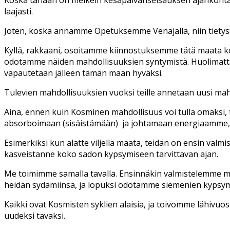
sieluissa
laajasti.
Joten, koska annamme Opetuksemme Venäjällä, niin tietysti 
Kyllä, rakkaani, osoitamme kiinnostuksemme tätä maata ko
odotamme näiden mahdollisuuksien syntymistä. Huolimatta 
vapautetaan jälleen tämän maan hyväksi.
Tulevien mahdollisuuksien vuoksi teille annetaan uusi mah
Aina, ennen kuin Kosminen mahdollisuus voi tulla omaksi, t
absorboimaan (sisäistämään)
ja johtamaan energiaamme, 
Esimerkiksi kun alatte viljellä maata, teidän on ensin valmis
kasveistanne koko sadon kypsymiseen tarvittavan ajan.
Me toimimme samalla tavalla. Ensinnäkin valmistelemme 
heidän sydämiinsä, ja lopuksi odotamme siemenien kypsym
Kaikki ovat Kosmisten syklien alaisia, ja toivomme lähivuo
uudeksi tavaksi.