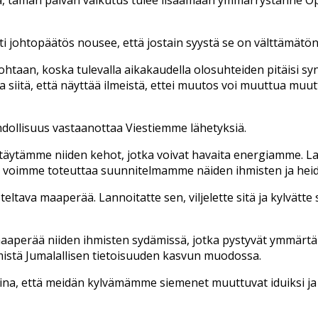
johtopäätös nousee, että jostain syystä se on välttämätöntä
htaan, koska tulevalla aikakaudella olosuhteiden pitäisi s
siitä, että näyttää ilmeistä, ettei muutos voi muuttua muu
dollisuus vastaanottaa Viestiemme lähetyksiä.
äytämme niiden kehot, jotka voivat havaita energiamme. Lask
voimme toteuttaa suunnitelmamme näiden ihmisten ja heidän 
teltava maaperää. Lannoitatte sen, viljelette sitä ja kylvätte 
maaperää niiden ihmisten sydämissä, jotka pystyvät ymmä
istä Jumalallisen tietoisuuden kasvun muodossa.
sina, että meidän kylvämämme siemenet muuttuvat iduiksi ja s