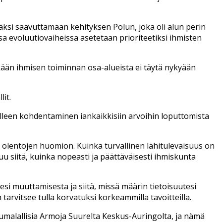
ksi saavuttamaan kehityksen Polun, joka oli alun perin
ssa evoluutiovaiheissa asetetaan prioriteetiksi ihmisten
ikään ihmisen toiminnan osa-alueista ei täytä nykyään
it.
delleen kohdentaminen iankaikkisiin arvoihin loputtomista
olentojen huomion. Kuinka turvallinen lähitulevaisuus on
u siitä, kuinka nopeasti ja päättäväisesti ihmiskunta
si muuttamisesta ja siitä, missä määrin tietoisuutesi
 tarvitsee tulla korvatuksi korkeammilla tavoitteilla.
umalallisia Armoja Suurelta Keskus-Auringolta, ja nämä