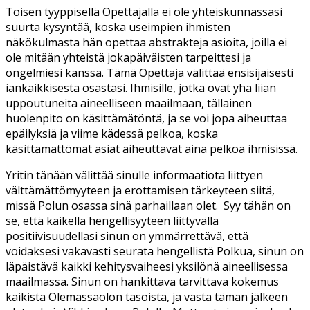
Toisen tyyppisellä Opettajalla ei ole yhteiskunnassasi
suurta kysyntää, koska useimpien ihmisten
näkökulmasta hän opettaa abstrakteja asioita, joilla ei
ole mitään yhteistä jokapäiväisten tarpeittesi ja
ongelmiesi kanssa. Tämä Opettaja välittää ensisijaisesti
iankaikkisesta osastasi. Ihmisille, jotka ovat yhä liian
uppoutuneita aineelliseen maailmaan, tällainen
huolenpito on käsittämätöntä, ja se voi jopa aiheuttaa
epäilyksiä ja viime kädessä pelkoa, koska
käsittämättömät asiat aiheuttavat aina pelkoa ihmisissä.
Yritin tänään välittää sinulle informaatiota liittyen
välttämättömyyteen ja erottamisen tärkeyteen siitä,
missä Polun osassa sinä parhaillaan olet.
Syy tähän on
se, että kaikella hengellisyyteen liittyvällä
positiivisuudellasi sinun on ymmärrettävä, että
voidaksesi vakavasti seurata hengellistä Polkua, sinun on
läpäistävä kaikki kehitysvaiheesi yksilönä aineellisessa
maailmassa. Sinun on hankittava tarvittava kokemus
kaikista Olemassaolon tasoista, ja vasta tämän jälkeen