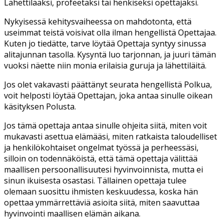
Lähettilääksi, profeetaksi tai henkiseksi opettajaksi.
Nykyisessä kehitysvaiheessa on mahdotonta, että
useimmat teistä voisivat olla ilman hengellistä Opettajaa.
Kuten jo tiedätte, tarve löytää Opettaja syntyy sinussa
alitajunnan tasolla. Kysyntä luo tarjonnan, ja juuri tämän
vuoksi näette niin monia erilaisia guruja ja lähettiläitä.
Jos olet vakavasti päättänyt seurata hengellistä Polkua,
voit helposti löytää Opettajan, joka antaa sinulle oikean
käsityksen Polusta.
Jos tämä opettaja antaa sinulle ohjeita siitä, miten voit
mukavasti asettua elämääsi, miten ratkaista taloudelliset
ja henkilökohtaiset ongelmat työssä ja perheessäsi,
silloin on todennäköistä, että tämä opettaja välittää
maallisen persoonallisuutesi hyvinvoinnista, mutta ei
sinun ikuisesta osastasi. Tällainen opettaja tulee
olemaan suosittu ihmisten keskuudessa, koska hän
opettaa ymmärrettäviä asioita siitä, miten saavuttaa
hyvinvointi maallisen elämän aikana.