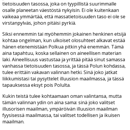
tietoisuuden tasossa, joka on tyypillistä suurimmalle
osalle planeetan väestöstä nykyisin. Ei ole kuitenkaan
vaikeaa ymmärtää, että massatietoisuuden taso ei ole se
virstanpylväs, johon pitäisi pyrkiä.
Siksi ennemmin tai myöhemmin jokainen henkinen etsijä
kohtaa ongelman, kun ulkoiset olosuhteet alkavat estää
hänen etenemistään Polkua pitkin yhä enemmän. Tämä
aina tapahtuu, koska sellainen on aineellisen materian
laki. Aineellisuus vastustaa ja yrittää pitää sinut samassa
vanhassa tietoisuuden tasossa, ja tässä Polun kohdassa,
tulee erittäin vakavan valinnan hetki. Sinä joko jatkat
liikkumistasi tai pysyttelet illuusion maailmassa, ja tässä
tapauksessa eksyt pois Polulta.
Kukin teistä tulee kohtaamaan oman valintansa, mutta
tämän valinnan ydin on aina sama: sinä joko valitset
illusorisen maailman, ympäröivän illuusion maailman
fyysisessä maailmassa, tai valitset todellisen ja ikuisen
maailman.