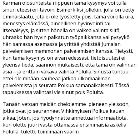
Karman olosuhteista riippuen tämä kysymys voi tulla
sinun eteesi eri tavoin. Esimerkiksi jollekin, jolla on tietty
ominaislaatu, jota ei ole työstetty pois, tämä voi olla ura,
menestys elämässä, aineellinen hyvinvointi tai
itsenäisyys, ja sitten hänellä on vaikea valinta siitä,
uhraako hän hyvin palkatun työpaikkansa vai pysyykö
hän samassa asemassa ja yrittää yhdistää Jumalan
palvelemisen mammonan palvelemisen kanssa. Tietysti,
kun tämä kysymys on aivan edessäsi, tietoisuutesi ei
yleensä tiedä, säännön mukaisesti, että tämä on valinnan
asia – ja erittäin vakava valinta Polulla. Sinusta tuntuu,
ettei ole mitään kauheaa jatkaa ulkomaailman
palvelemista ja seurata Polkua samanaikaisesti. Tässä
tapauksessa valintasi vie sinut pois Polulta.
Tänään vetoan meidän chelojemme
pieneen yleisöön,
jotka ovat jo seuranneet Vihkimyksen Polkua kauan
aikaa. Joten, jos hyödynnätte annettua informaatiota,
kun olette juuri vasta ottamassa ensimmäisiä askelia
Polulla, tulette toimimaan väärin.