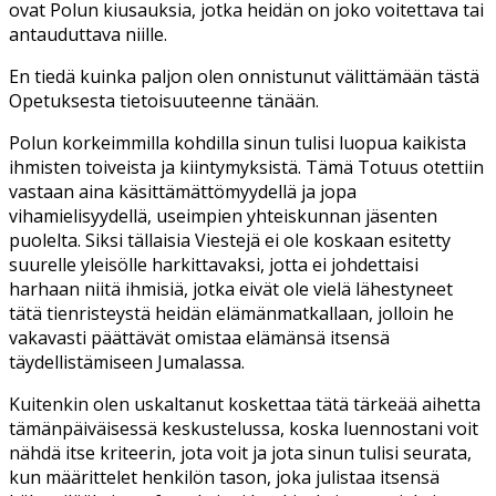
ovat Polun kiusauksia, jotka heidän on joko voitettava tai
antauduttava niille.
En tiedä kuinka paljon olen onnistunut välittämään tästä
Opetuksesta tietoisuuteenne tänään.
Polun korkeimmilla kohdilla sinun tulisi luopua kaikista
ihmisten toiveista ja kiintymyksistä. Tämä Totuus otettiin
vastaan aina käsittämättömyydellä ja jopa
vihamielisyydellä, useimpien yhteiskunnan jäsenten
puolelta. Siksi tällaisia Viestejä ei ole koskaan esitetty
suurelle yleisölle harkittavaksi, jotta ei johdettaisi
harhaan niitä ihmisiä, jotka eivät ole vielä lähestyneet
tätä tienristeystä heidän elämänmatkallaan, jolloin he
vakavasti päättävät omistaa elämänsä itsensä
täydellistämiseen Jumalassa.
Kuitenkin olen uskaltanut koskettaa tätä tärkeää aihetta
tämänpäiväisessä keskustelussa, koska luennostani voit
nähdä itse kriteerin, jota voit ja jota sinun tulisi seurata,
kun määrittelet henkilön tason, joka julistaa itsensä