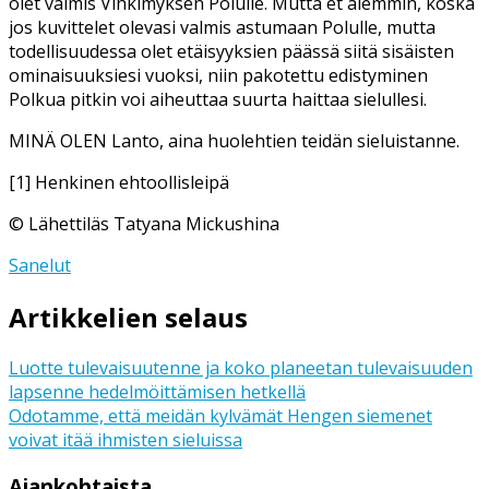
olet valmis Vihkimyksen Polulle. Mutta et aiemmin, koska
jos kuvittelet olevasi valmis astumaan Polulle, mutta
todellisuudessa olet etäisyyksien päässä siitä sisäisten
ominaisuuksiesi vuoksi, niin pakotettu edistyminen
Polkua pitkin voi aiheuttaa suurta haittaa sielullesi.
MINÄ OLEN Lanto, aina huolehtien teidän sieluistanne.
[1] Henkinen ehtoollisleipä
© Lähettiläs Tatyana Mickushina
Sanelut
Artikkelien selaus
Luotte tulevaisuutenne ja koko planeetan tulevaisuuden
lapsenne hedelmöittämisen hetkellä
Odotamme, että meidän kylvämät Hengen siemenet
voivat itää ihmisten sieluissa
Ajankohtaista