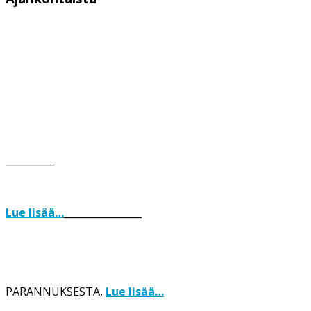
__________
Lue lisää…
________________
PARANNUKSESTA,
Lue lisää…