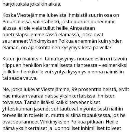
harjoituksia joksikin aikaa.
Koska Viestejämme lukevista ihmisistä suurin osa on
Polun alussa, valintahetki, josta puhuin puheemme
alussa, ei ole vielä tullut heille. Ainoastaan
opetuslapsillemme tässä elämässä, jotka ovat
seuranneet Vihkimyksen Polkua enemmän kuin yhden
elämän, on ajankohtainen kysymys: ketä palvella?
Kuten jo mainitsin, tämä kysymys nousee esiin eri tavoin
riippuen henkilön karmallisesta tilanteesta – esimerkiksi
joillekin henkilöille voi syntyä kysymys mennä naimisiin
tai saada vauva.
Ne, jotka lukevat Viestejämme, 99 prosenttia heistä, eivät
näe mitään väärää näissä yksinkertaisissa ihmisten
toiveissa. Tämän lisäksi kaikki tervehenkiset
yhteiskunnan jäsenet suhtautuvat myönteisesti näihin
terveellisiin toiveisiin, mutta ei siinä tapauksessa, jos he
ovat seuranneet Vihkimyksien Polkua pitkään. Heille
nämä yksinkertaiset ja luonnolliset inhimilliset toiveet