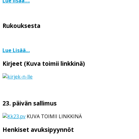
Lue lisää….
Rukouksesta
Lue Lisää…
Kirjeet (Kuva toimii linkkinä)
23. päivän sallimus
KUVA TOIMII LINKKINÄ
Henkiset avuksipyynnöt