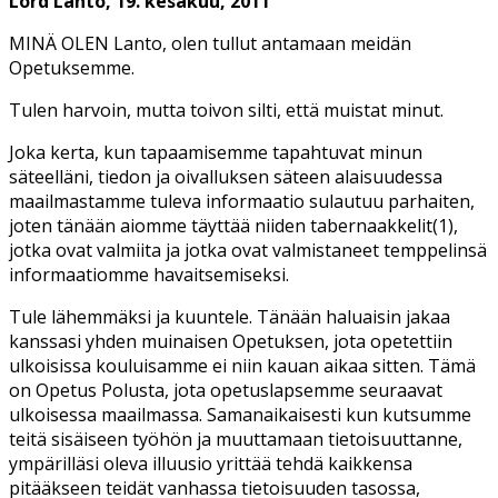
Lord Lanto, 19. kesäkuu, 2011
MINÄ OLEN Lanto, olen tullut antamaan meidän
Opetuksemme.
Tulen harvoin, mutta toivon silti, että muistat minut.
Joka kerta, kun tapaamisemme tapahtuvat minun
säteelläni, tiedon ja oivalluksen säteen alaisuudessa
maailmastamme tuleva informaatio sulautuu parhaiten,
joten tänään aiomme täyttää niiden tabernaakkelit(1),
jotka ovat valmiita ja jotka ovat valmistaneet temppelinsä
informaatiomme havaitsemiseksi.
Tule lähemmäksi ja kuuntele. Tänään haluaisin jakaa
kanssasi yhden muinaisen Opetuksen, jota opetettiin
ulkoisissa kouluisamme ei niin kauan aikaa sitten. Tämä
on Opetus Polusta, jota opetuslapsemme seuraavat
ulkoisessa maailmassa. Samanaikaisesti kun kutsumme
teitä sisäiseen työhön ja muuttamaan tietoisuuttanne,
ympärilläsi oleva illuusio yrittää tehdä kaikkensa
pitääkseen teidät vanhassa tietoisuuden tasossa,