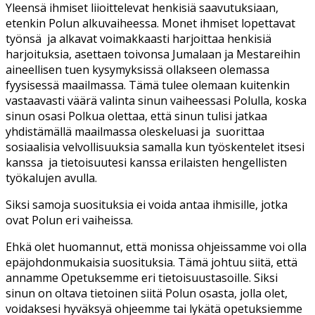
Yleensä ihmiset liioittelevat henkisiä saavutuksiaan,
etenkin Polun alkuvaiheessa. Monet ihmiset lopettavat
työnsä
ja alkavat voimakkaasti harjoittaa henkisiä
harjoituksia, asettaen toivonsa Jumalaan ja Mestareihin
aineellisen tuen kysymyksissä ollakseen olemassa
fyysisessä maailmassa. Tämä tulee olemaan kuitenkin
vastaavasti väärä valinta sinun vaiheessasi Polulla, koska
sinun osasi Polkua olettaa, että sinun tulisi jatkaa
yhdistämällä maailmassa oleskeluasi ja
suorittaa
sosiaalisia velvollisuuksia samalla kun työskentelet itsesi
kanssa
ja tietoisuutesi kanssa erilaisten hengellisten
työkalujen avulla.
Siksi samoja suosituksia ei voida antaa ihmisille, jotka
ovat Polun eri vaiheissa.
Ehkä olet huomannut, että monissa ohjeissamme voi olla
epäjohdonmukaisia suosituksia. Tämä johtuu siitä, että
annamme Opetuksemme eri tietoisuustasoille. Siksi
sinun on oltava tietoinen siitä Polun osasta, jolla olet,
voidaksesi hyväksyä ohjeemme tai lykätä opetuksiemme