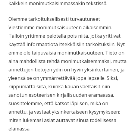
kaikkein monimutkaisimmassakin tekstissä.
Olemme tarkoituksellisesti turvautuneet
Viestiemme monimutkaisuuteen aikaisemmin.
Tällöin yritimme pelotella pois niitä, jotka yrittivät
käyttää informaatiota itsekkäisiin tarkoituksiin. Nyt
emme ole taipuvaisia monimutkaisuuteen. Tieto on
aina mahdollista tehdä monimutkaisemmaksi, mutta
annettujen tietojen ydin on hyvin yksinkertainen, ja
yleensä se on ymmärrettävää jopa lapselle. Siksi,
riippumatta siitä, kuinka kauan vaeltaisit niin
sanotun esoteerisen kirjallisuuden erämaassa,
suosittelemme, että katsot läpi sen, mikä on
annettu, ja vastaat yksinkertaiseen kysymykseen:
miten lukemasi asiat auttavat sinua todellisessa
elämässä.