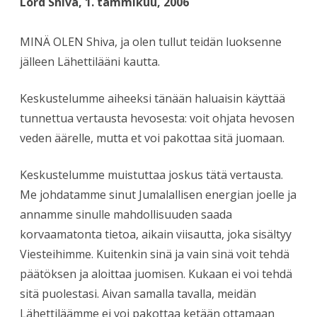
Lord Shiva, 1. tammikuu, 2006
MINÄ OLEN Shiva, ja olen tullut teidän luoksenne
jälleen Lähettilääni kautta.
Keskustelumme aiheeksi tänään haluaisin käyttää
tunnettua vertausta hevosesta: voit ohjata hevosen
veden äärelle, mutta et voi pakottaa sitä juomaan.
Keskustelumme muistuttaa joskus tätä vertausta.
Me johdatamme sinut Jumalallisen energian joelle ja
annamme sinulle mahdollisuuden saada
korvaamatonta tietoa, aikain viisautta, joka sisältyy
Viesteihimme. Kuitenkin sinä ja vain sinä voit tehdä
päätöksen ja aloittaa juomisen. Kukaan ei voi tehdä
sitä puolestasi. Aivan samalla tavalla, meidän
Lähettiläämme ei voi pakottaa ketään ottamaan