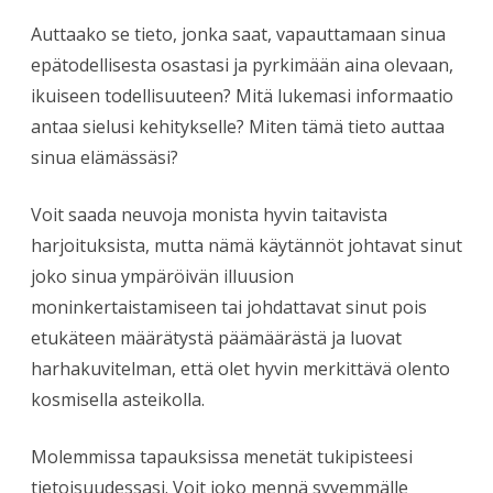
Auttaako se tieto, jonka saat, vapauttamaan sinua
epätodellisesta osastasi ja pyrkimään aina olevaan,
ikuiseen todellisuuteen? Mitä lukemasi informaatio
antaa sielusi kehitykselle? Miten tämä tieto auttaa
sinua elämässäsi?
Voit saada neuvoja monista hyvin taitavista
harjoituksista, mutta nämä käytännöt johtavat sinut
joko sinua ympäröivän illuusion
moninkertaistamiseen tai johdattavat sinut pois
etukäteen määrätystä päämäärästä ja luovat
harhakuvitelman, että olet hyvin merkittävä olento
kosmisella asteikolla.
Molemmissa tapauksissa menetät tukipisteesi
tietoisuudessasi. Voit joko mennä syvemmälle