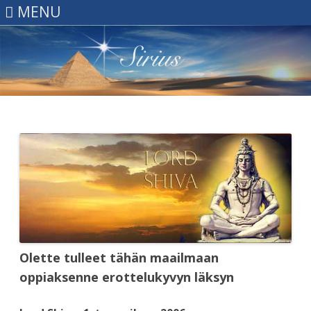
MENU
Skip
to
content
Olette tulleet tähän maailmaan
oppiaksenne erottelukyvyn läksyn