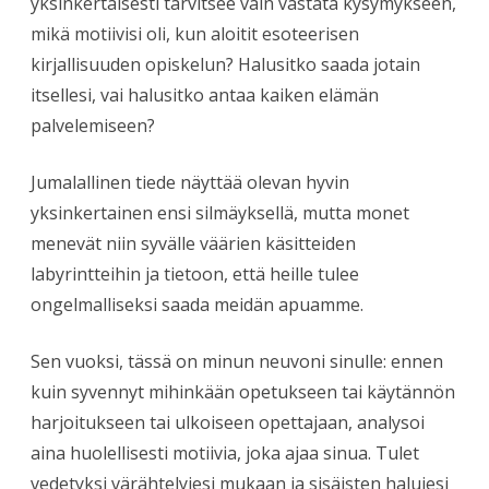
yksinkertaisesti tarvitsee vain vastata kysymykseen,
mikä motiivisi oli, kun aloitit esoteerisen
kirjallisuuden opiskelun? Halusitko saada jotain
itsellesi, vai halusitko antaa kaiken elämän
palvelemiseen?
Jumalallinen tiede näyttää olevan hyvin
yksinkertainen ensi silmäyksellä, mutta monet
menevät niin syvälle väärien käsitteiden
labyrintteihin ja tietoon, että heille tulee
ongelmalliseksi saada meidän apuamme.
Sen vuoksi, tässä on minun neuvoni sinulle: ennen
kuin syvennyt mihinkään opetukseen tai käytännön
harjoitukseen tai ulkoiseen opettajaan, analysoi
aina huolellisesti motiivia, joka ajaa sinua. Tulet
vedetyksi värähtelyjesi mukaan ja sisäisten halujesi