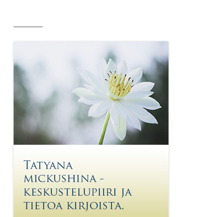
__________