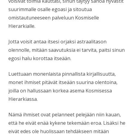
voisivat toimia kauttasi, sinun täytyy sanoa hyvästit
suurimmalle osalle egoasi ja sitoutua
omistautuneeseen palveluun Kosmiselle
Hierarkialle.
Jotta voisit antaa itsesi orjaksi astraalitason
olennolle, mitään saavutuksia ei tarvita, paitsi sinun
egosi halu korottaa itseään.
Luettuaan monenlaista pinnallista kirjallisuutta,
monet ihmiset pitävät itseään suurina olentoina,
joilla on hallussaan korkea asema Kosmisessa
Hierarkiassa.
Nämä ihmiset ovat pelanneet pelejään niin kauan,
että he eivät enää kykene tekemään eroa. Lisäksi he
eivät edes ole huolissaan tehdäkseen mitään