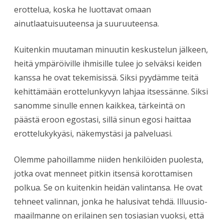
erottelua, koska he luottavat omaan
ainutlaatuisuuteensa ja suuruuteensa.
Kuitenkin muutaman minuutin keskustelun jälkeen,
heitä ympäröiville ihmisille tulee jo selväksi keiden
kanssa he ovat tekemisissä. Siksi pyydämme teitä
kehittämään erottelunkyvyn lahjaa itsessänne. Siksi
sanomme sinulle ennen kaikkea, tärkeintä on
päästä eroon egostasi, sillä sinun egosi haittaa
erottelukykyäsi, näkemystäsi ja palveluasi.
Olemme pahoillamme niiden henkilöiden puolesta,
jotka ovat menneet pitkin itsensä korottamisen
polkua. Se on kuitenkin heidän valintansa. He ovat
tehneet valinnan, jonka he halusivat tehdä. Illuusio-
maailmanne on erilainen sen tosiasian vuoksi, että