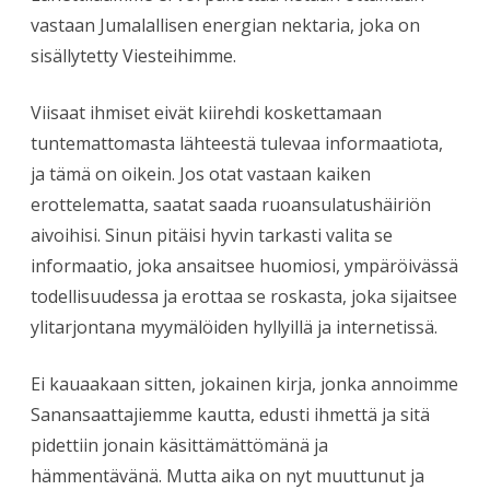
vastaan Jumalallisen energian nektaria, joka on
sisällytetty Viesteihimme.
Viisaat ihmiset eivät kiirehdi koskettamaan
tuntemattomasta lähteestä tulevaa informaatiota,
ja tämä on oikein. Jos otat vastaan kaiken
erottelematta, saatat saada ruoansulatushäiriön
aivoihisi. Sinun pitäisi hyvin tarkasti valita se
informaatio, joka ansaitsee huomiosi, ympäröivässä
todellisuudessa ja erottaa se roskasta, joka sijaitsee
ylitarjontana myymälöiden hyllyillä ja internetissä.
Ei kauaakaan sitten, jokainen kirja, jonka annoimme
Sanansaattajiemme kautta, edusti ihmettä ja sitä
pidettiin jonain käsittämättömänä ja
hämmentävänä. Mutta aika on nyt muuttunut ja