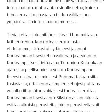
lähtien meidän tehtävämme ei ole vain antaa sinulle
informaatiota, mutta antaa sinulle tietoa, kuinka
tehdä ero aidon ja väärän tiedon välillä sinua
ympäröivässä informaation meressä.
Tiedät, että ei ole mitään selkeästi huomattavaa
kriteeriä. Aina, kun on kyse erottelusta,
ehdotamme, että astut sydämeesi ja annat
Korkeamman Itsesi tehdä valinnan ja arvioinnin.
Korkeampi Itsesi tietää aina Totuuden. Kuitenkaan
ajatus tarpeellisuudesta vedota Korkeampaan
Itseesi ei aina tule mieleesi. Puhumattakaan siitä
tosiasiasta, että sinun alempien kehojesi puhtaus
voi olla riittämätön voidaksesi tuntea ja erottaa
Korkeamman Itsesi ääntä. Siksi on asianmukaista
esittää ulkoisia perusteita, joiden perusteella voit
tehdä eroja ympäröivässä informaatiovirrassa.