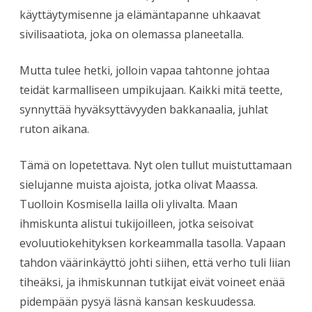
käyttäytymisenne ja elämäntapanne uhkaavat
sivilisaatiota, joka on olemassa planeetalla.
Mutta tulee hetki, jolloin vapaa tahtonne johtaa
teidät karmalliseen umpikujaan. Kaikki mitä teette,
synnyttää hyväksyttävyyden bakkanaalia, juhlat
ruton aikana.
Tämä on lopetettava. Nyt olen tullut muistuttamaan
sielujanne muista ajoista, jotka olivat Maassa.
Tuolloin Kosmisella lailla oli ylivalta. Maan
ihmiskunta alistui tukijoilleen, jotka seisoivat
evoluutiokehityksen korkeammalla tasolla. Vapaan
tahdon väärinkäyttö johti siihen, että verho tuli liian
tiheäksi, ja ihmiskunnan tutkijat eivät voineet enää
pidempään pysyä läsnä kansan keskuudessa.