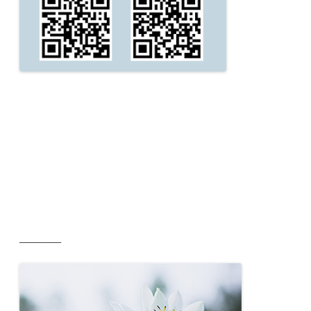
__________