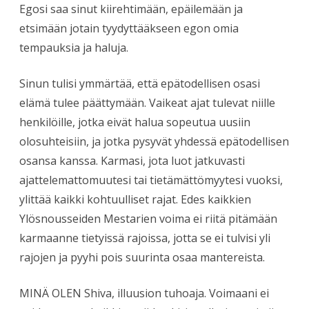
Egosi saa sinut kiirehtimään, epäilemään ja
etsimään jotain tyydyttääkseen egon omia
tempauksia ja haluja.
Sinun tulisi ymmärtää, että epätodellisen osasi
elämä tulee päättymään. Vaikeat ajat tulevat niille
henkilöille, jotka eivät halua sopeutua uusiin
olosuhteisiin, ja jotka pysyvät yhdessä epätodellisen
osansa kanssa. Karmasi, jota luot jatkuvasti
ajattelemattomuutesi tai tietämättömyytesi vuoksi,
ylittää kaikki kohtuulliset rajat. Edes kaikkien
Ylösnousseiden Mestarien voima ei riitä pitämään
karmaanne tietyissä rajoissa, jotta se ei tulvisi yli
rajojen ja pyyhi pois suurinta osaa mantereista.
MINÄ OLEN Shiva, illuusion tuhoaja. Voimaani ei