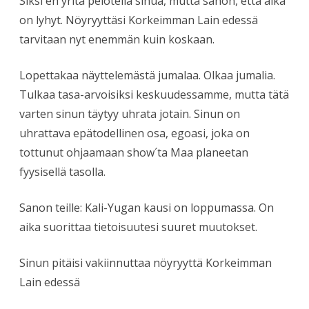
Siksi en yritä pelotella sinua, mutta sanon, että aika
on lyhyt. Nöyryyttäsi Korkeimman Lain edessä
tarvitaan nyt enemmän kuin koskaan.
Lopettakaa näyttelemästä jumalaa. Olkaa jumalia.
Tulkaa tasa-arvoisiksi keskuudessamme, mutta tätä
varten sinun täytyy uhrata jotain. Sinun on
uhrattava epätodellinen osa, egoasi, joka on
tottunut ohjaamaan show´ta Maa planeetan
fyysisellä tasolla.
Sanon teille: Kali-Yugan kausi on loppumassa. On
aika suorittaa tietoisuutesi suuret muutokset.
Sinun pitäisi vakiinnuttaa nöyryyttä Korkeimman
Lain edessä