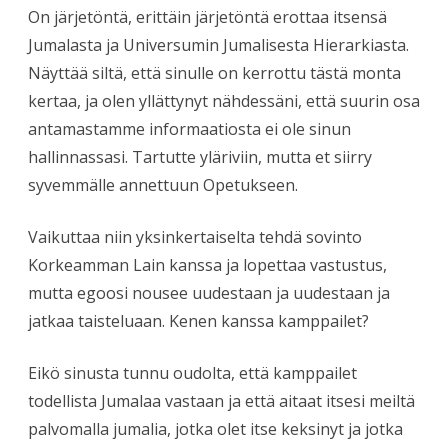
On järjetöntä, erittäin järjetöntä erottaa itsensä
Jumalasta ja Universumin Jumalisesta Hierarkiasta.
Näyttää siltä, että sinulle on kerrottu tästä monta
kertaa, ja olen yllättynyt nähdessäni, että suurin osa
antamastamme informaatiosta ei ole sinun
hallinnassasi. Tartutte yläriviin, mutta et siirry
syvemmälle annettuun Opetukseen.
Vaikuttaa niin yksinkertaiselta tehdä sovinto
Korkeamman Lain kanssa ja lopettaa vastustus,
mutta egoosi nousee uudestaan ja uudestaan ja
jatkaa taisteluaan. Kenen kanssa kamppailet?
Eikö sinusta tunnu oudolta, että kamppailet
todellista Jumalaa vastaan ja että aitaat itsesi meiltä
palvomalla jumalia, jotka olet itse keksinyt ja jotka