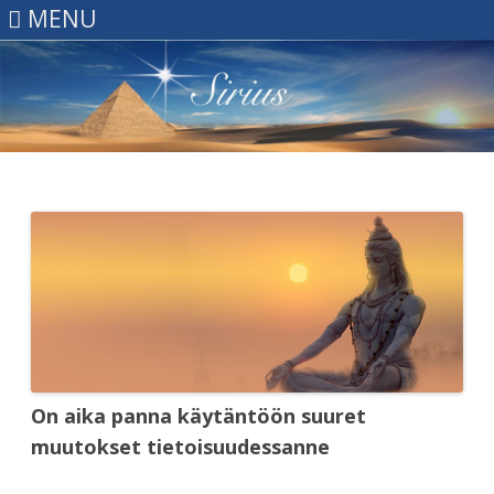
MENU
Skip
to
content
On aika panna käytäntöön suuret
muutokset tietoisuudessanne