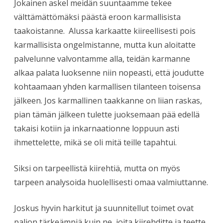
Jokainen askel meidän suuntaamme tekee
välttämättömäksi päästä eroon karmallisista
taakoistanne. Alussa karkaatte kiireellisesti pois
karmallisista ongelmistanne, mutta kun aloitatte
palvelunne valvontamme alla, teidän karmanne
alkaa palata luoksenne niin nopeasti, että joudutte
kohtaamaan yhden karmallisen tilanteen toisensa
jälkeen. Jos karmallinen taakkanne on liian raskas,
pian tämän jälkeen tulette juoksemaan pää edellä
takaisi kotiin ja inkarnaationne loppuun asti
ihmettelette, mikä se oli mitä teille tapahtui.
Siksi on tarpeellistä kiirehtiä, mutta on myös
tarpeen analysoida huolellisesti omaa valmiuttanne.
Joskus hyvin harkitut ja suunnitellut toimet ovat
paljon tärkeämpiä kuin ne, joita kiirehditte ja teette