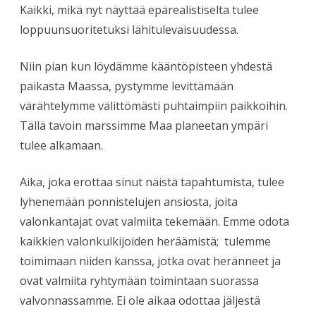
Kaikki, mikä nyt näyttää epärealistiselta tulee
loppuunsuoritetuksi lähitulevaisuudessa.
Niin pian kun löydämme kääntöpisteen yhdestä
paikasta Maassa, pystymme levittämään
värähtelymme välittömästi puhtaimpiin paikkoihin.
Tällä tavoin marssimme Maa planeetan ympäri
tulee alkamaan.
Aika, joka erottaa sinut näistä tapahtumista, tulee
lyhenemään ponnistelujen ansiosta, joita
valonkantajat ovat valmiita tekemään. Emme odota
kaikkien valonkulkijoiden heräämistä; tulemme
toimimaan niiden kanssa, jotka ovat heränneet ja
ovat valmiita ryhtymään toimintaan suorassa
valvonnassamme. Ei ole aikaa odottaa jäljestä