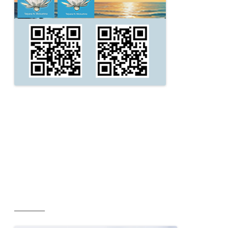
__________