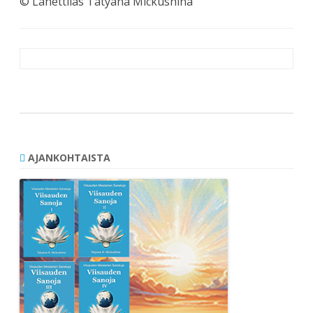
© Lähettiläs Tatyana Mickushina
Artikkelien
selaus
AJANKOHTAISTA