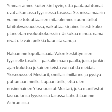
Ymmärrämme kuitenkin hyvin, että päätapahtumat
ovat alkamassa fyysisessä tasossa. Se, missä määrin
voimme toteuttaa sen mitä olemme suunnitellut
lähitulevaisuudessa, vaikuttaa kirjaimellisesti koko
planeetan evoluutiokurssiin. Uskokaa minua, nämä
eivät ole vain pelkkiä kauniita sanoja.
Haluamme lopulta saada Valon keskittymisen
fyysiselle tasolle – paikalle maan päällä, jossa jonkin
ajan kuluttua jokainen teistä voi nähdä meidät,
Ylösnousseet Mestarit, omilla silmillänne ja pystyä
puhumaan meille. Lupaan teille, että olen
ensimmäinen Ylösnoussut Mestari, joka manifestoi
läsnäolonsa fyysisessä tasossa Lähettiläämme
Ashramissa.