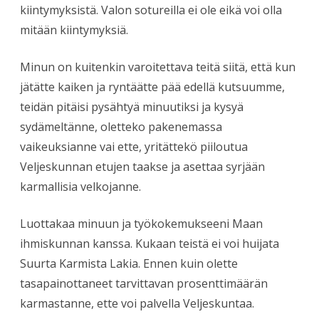
kiintymyksistä. Valon sotureilla ei ole eikä voi olla
mitään kiintymyksiä.
Minun on kuitenkin varoitettava teitä siitä, että kun
jätätte kaiken ja ryntäätte pää edellä kutsuumme,
teidän pitäisi pysähtyä minuutiksi ja kysyä
sydämeltänne, oletteko pakenemassa
vaikeuksianne vai ette, yritättekö piiloutua
Veljeskunnan etujen taakse ja asettaa syrjään
karmallisia velkojanne.
Luottakaa minuun ja työkokemukseeni Maan
ihmiskunnan kanssa. Kukaan teistä ei voi huijata
Suurta Karmista Lakia. Ennen kuin olette
tasapainottaneet tarvittavan prosenttimäärän
karmastanne, ette voi palvella Veljeskuntaa.