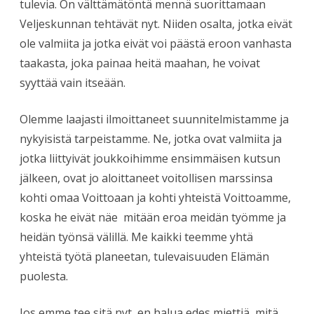
tulevia. On välttämätöntä mennä suorittamaan
Veljeskunnan tehtävät nyt. Niiden osalta, jotka eivät
ole valmiita ja jotka eivät voi päästä eroon vanhasta
taakasta, joka painaa heitä maahan, he voivat
syyttää vain itseään.
Olemme laajasti ilmoittaneet suunnitelmistamme ja
nykyisistä tarpeistamme. Ne, jotka ovat valmiita ja
jotka liittyivät joukkoihimme ensimmäisen kutsun
jälkeen, ovat jo aloittaneet voitollisen marssinsa
kohti omaa Voittoaan ja kohti yhteistä Voittoamme,
koska he eivät näe mitään eroa meidän työmme ja
heidän työnsä välillä. Me kaikki teemme yhtä
yhteistä työtä planeetan, tulevaisuuden Elämän
puolesta.
Jos emme tee sitä nyt, en halua edes miettiä, mitä