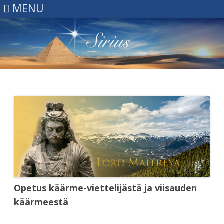
MENU
Skip
to
content
Opetus käärme-viettelijästä ja viisauden
käärmeestä