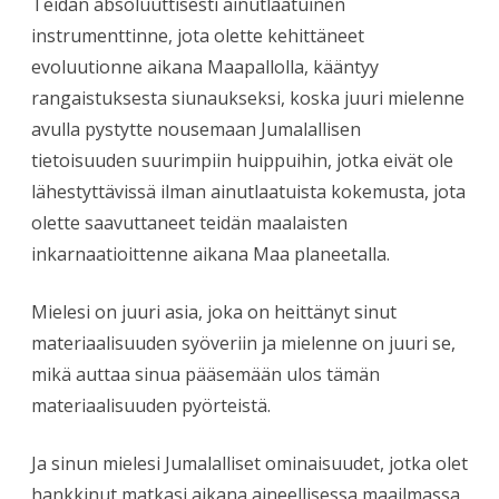
Teidän absoluuttisesti ainutlaatuinen
instrumenttinne, jota olette kehittäneet
evoluutionne aikana Maapallolla, kääntyy
rangaistuksesta siunaukseksi, koska juuri mielenne
avulla pystytte nousemaan Jumalallisen
tietoisuuden suurimpiin huippuihin, jotka eivät ole
lähestyttävissä ilman ainutlaatuista kokemusta, jota
olette saavuttaneet teidän maalaisten
inkarnaatioittenne aikana Maa planeetalla.
Mielesi on juuri asia, joka on heittänyt sinut
materiaalisuuden syöveriin ja mielenne on juuri se,
mikä auttaa sinua pääsemään ulos tämän
materiaalisuuden pyörteistä.
Ja sinun mielesi Jumalalliset ominaisuudet, jotka olet
hankkinut matkasi aikana aineellisessa maailmassa,