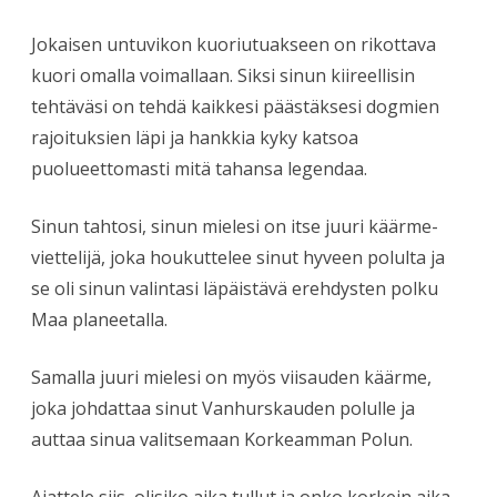
Jokaisen untuvikon kuoriutuakseen on rikottava
kuori omalla voimallaan. Siksi sinun kiireellisin
tehtäväsi on tehdä kaikkesi päästäksesi dogmien
rajoituksien läpi ja hankkia kyky katsoa
puolueettomasti mitä tahansa legendaa.
Sinun tahtosi, sinun mielesi on itse juuri käärme-
viettelijä, joka houkuttelee sinut hyveen polulta ja
se oli sinun valintasi läpäistävä erehdysten polku
Maa planeetalla.
Samalla juuri mielesi on myös viisauden käärme,
joka johdattaa sinut Vanhurskauden polulle ja
auttaa sinua valitsemaan Korkeamman Polun.
Ajattele siis, olisiko aika tullut ja onko korkein aika