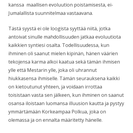
kanssa maallisen evoluution poistamisesta,
ei-
Jumalallista suunnitelmaa vastaavana.
Tästä syystä ei ole loogista syyttää niitä, jotka
antoivat sinulle mahdollisuuden jatkaa evoluutiota
kaikkien syntiesi osalta. Todellisuudessa, kun
ihminen oli saanut mielen kipinän, hänen väärien
tekojensa karma alkoi kaatua sekä tämän ihmisen
ylle että Mestarin ylle, joka oli uhrannut
hiukkasensa ihmiselle. Tämän seurauksena kaikki
on kietoutunut yhteen, ja voidaan irrottaa
toisistaan vasta sen jälkeen, kun ihminen on saanut
osansa iloistaan luomansa illuusion kautta ja pystyy
ymmärtämään Korkeampaa Polkua, joka on
olemassa ja on ennalta määritetty hänelle.