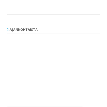
selaus
AJANKOHTAISTA
__________