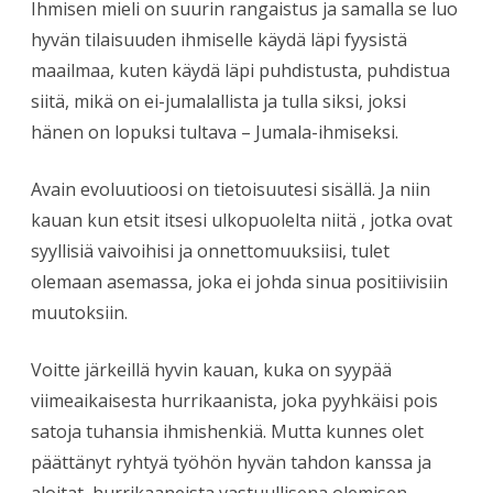
Ihmisen mieli on suurin rangaistus ja samalla se luo
hyvän tilaisuuden ihmiselle käydä läpi fyysistä
maailmaa, kuten käydä läpi puhdistusta, puhdistua
siitä, mikä on ei-jumalallista ja tulla siksi, joksi
hänen on lopuksi tultava – Jumala-ihmiseksi.
Avain evoluutioosi on tietoisuutesi sisällä. Ja niin
kauan kun etsit itsesi ulkopuolelta niitä , jotka ovat
syyllisiä vaivoihisi ja onnettomuuksiisi, tulet
olemaan asemassa, joka ei johda sinua positiivisiin
muutoksiin.
Voitte järkeillä hyvin kauan, kuka on syypää
viimeaikaisesta hurrikaanista, joka pyyhkäisi pois
satoja tuhansia ihmishenkiä. Mutta kunnes olet
päättänyt ryhtyä työhön hyvän tahdon kanssa ja
aloitat hurrikaaneista vastuullisena olemisen