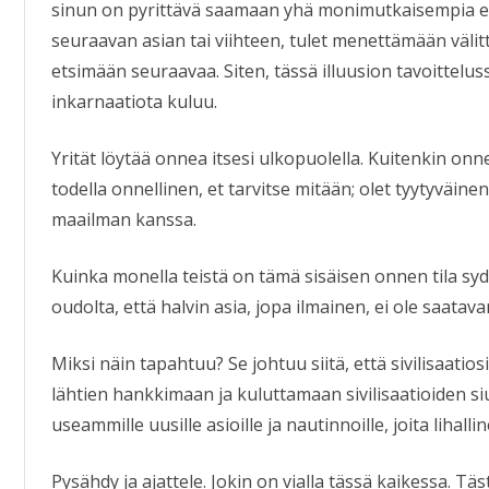
sinun on pyrittävä saamaan yhä monimutkaisempia el
seuraavan asian tai viihteen, tulet menettämään välitt
etsimään seuraavaa. Siten, tässä illuusion tavoittelu
inkarnaatiota kuluu.
Yrität löytää onnea itsesi ulkopuolella. Kuitenkin onnel
todella onnellinen, et tarvitse mitään; olet tyytyväine
maailman kanssa.
Kuinka monella teistä on tämä sisäisen onnen tila syd
oudolta, että halvin asia, jopa ilmainen, ei ole saata
Miksi näin tapahtuu? Se johtuu siitä, että sivilisaatio
lähtien hankkimaan ja kuluttamaan sivilisaatioiden si
useammille uusille asioille ja nautinnoille, joita lihall
Pysähdy ja ajattele. Jokin on vialla tässä kaikessa. T