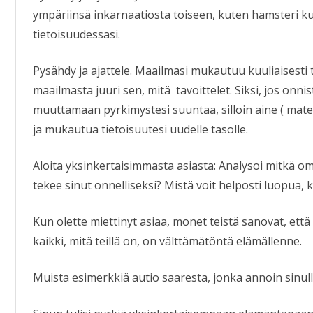
ympäriinsä inkarnaatiosta toiseen, kuten hamsteri ku
tietoisuudessasi.
Pysähdy ja ajattele. Maailmasi mukautuu kuuliaisesti t
maailmasta juuri sen, mitä tavoittelet. Siksi, jos onn
muuttamaan pyrkimystesi suuntaa, silloin aine ( mater
ja mukautua tietoisuutesi uudelle tasolle.
Aloita yksinkertaisimmasta asiasta: Analysoi mitkä om
tekee sinut onnelliseksi? Mistä voit helposti luopua, k
Kun olette miettinyt asiaa, monet teistä sanovat, että t
kaikki, mitä teillä on, on välttämätöntä elämällenne.
Muista esimerkkiä autio saaresta, jonka annoin sinu