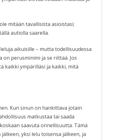
 ole mitään tavallisista asioistasi;
ällä autiolla saarella.
ja leluja aikuisille – mutta todellisuudessa
sa on perusminimi ja se riittää. Jos
ä kaikki ympärilläsi ja kaikki, mitä
nen. Kun sinun on hankittava jotain
mahdollisuus matkustaa tai saada
et koskaan saavuta onnellisuutta. Tämä
jälkeen, yksi lelu toisensa jälkeen, ja