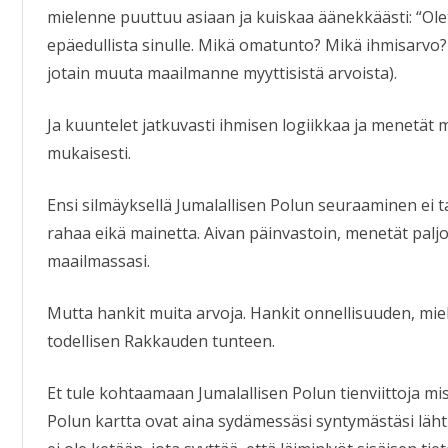
mielenne puuttuu asiaan ja kuiskaa äänekkäästi: “Ole
epäedullista sinulle. Mikä omatunto? Mikä ihmisarvo
jotain muuta maailmanne myyttisistä arvoista).
Ja kuuntelet jatkuvasti ihmisen logiikkaa ja menetät 
mukaisesti.
Ensi silmäyksellä Jumalallisen Polun seuraaminen ei 
rahaa eikä mainetta. Aivan päinvastoin, menetät palj
maailmassasi.
Mutta hankit muita arvoja. Hankit onnellisuuden, mi
todellisen Rakkauden tunteen.
Et tule kohtaamaan Jumalallisen Polun tienviittoja mi
Polun kartta ovat aina sydämessäsi syntymästäsi lähtie