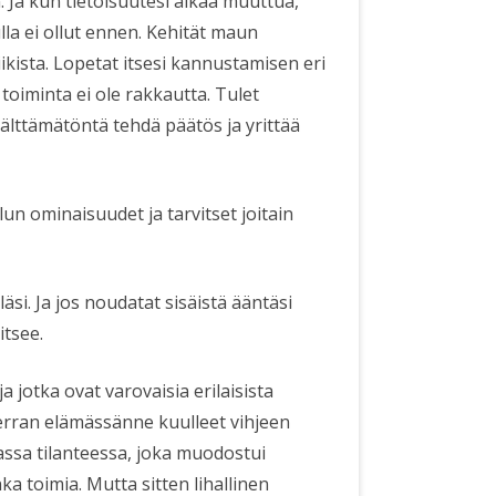
 Ja kun tietoisuutesi alkaa muuttua,
lla ei ollut ennen. Kehität maun
ista. Lopetat itsesi kannustamisen eri
 toiminta ei ole rakkautta. Tulet
älttämätöntä tehdä päätös ja yrittää
un ominaisuudet ja tarvitset joitain
äsi. Ja jos noudatat sisäistä ääntäsi
itsee.
ja jotka ovat varovaisia erilaisista
kerran elämässänne kuulleet vihjeen
keassa tilanteessa, joka muodostui
ka toimia. Mutta sitten lihallinen