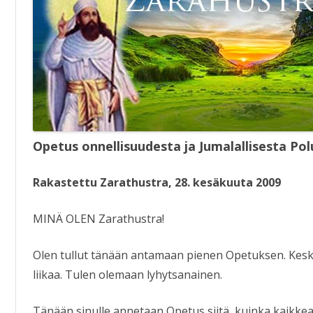
KIRJAT
Opetus onnellisuudesta ja Jumalallisesta Pol
Rakastettu Zarathustra, 28. kesäkuuta 2009
MINÄ OLEN Zarathustra!
Olen tullut tänään antamaan pienen Opetuksen. Kesk
liikaa. Tulen olemaan lyhytsanainen.
Tänään sinulle annetaan Opetus siitä, kuinka kaikkea