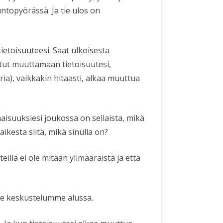
ntopyörässä. Ja tie ulos on
ietoisuuteesi. Saat ulkoisesta
istut muuttamaan tietoisuutesi,
ia), vaikkakin hitaasti, alkaa muuttua
aisuuksiesi joukossa on sellaista, mikä
aikesta siitä, mikä sinulla on?
eillä ei ole mitään ylimääräistä ja että
lle keskustelumme alussa.