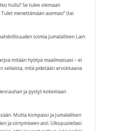
tko hullu? Se tulee olemaan
? Tulet menettämään asemasi” (tai
mahdollisuuden toimia Jumalallisen Lain
tarjoa mitään hyötyä maailmassasi – ei
on sellaista, mitä pidetään arvokkaana
elenrauhan ja pystyt kokemaan
ssään. Mutta kompassi ja Jumalallisen
n ja siirtymiseen asti. Ulkopuolellasi