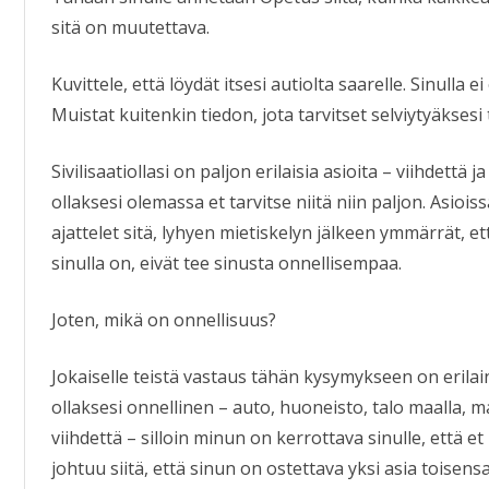
sitä on muutettava.
Kuvittele, että löydät itsesi autiolta saarelle. Sinulla ei
Muistat kuitenkin tiedon, jota tarvitset selviytyäksesi t
Sivilisaatiollasi on paljon erilaisia asioita – viihdettä 
ollaksesi olemassa et tarvitse niitä niin paljon. Asiois
ajattelet sitä, lyhyen mietiskelyn jälkeen ymmärrät, ett
sinulla on, eivät tee sinusta onnellisempaa.
Joten, mikä on onnellisuus?
Jokaiselle teistä vastaus tähän kysymykseen on erilai
ollaksesi onnellinen – auto, huoneisto, talo maalla, 
viihdettä – silloin minun on kerrottava sinulle, että 
johtuu siitä,
että sinun on ostettava yksi asia toisensa 