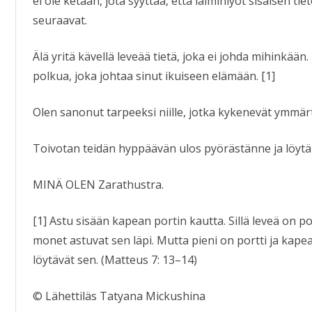
ei ole ketään, jota syyttää, että läiminlyöt sisäisen tie
seuraavat.
Älä yritä kävellä leveää tietä, joka ei johda mihinkään
polkua, joka johtaa sinut ikuiseen elämään. [1]
Olen sanonut tarpeeksi niille, jotka kykenevät ymmä
Toivotan teidän hyppäävän ulos pyörästänne ja löyt
MINÄ OLEN Zarathustra.
[1] Astu sisään kapean portin kautta. Sillä leveä on por
monet astuvat sen läpi. Mutta pieni on portti ja kapea
löytävät sen. (Matteus 7: 13–14)
© Lähettiläs Tatyana Mickushina