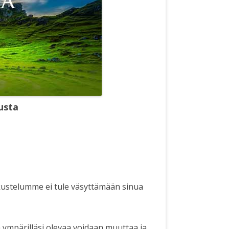
usta
ustelumme ei tule väsyttämään sinua
 ympärilläsi olevaa voidaan muuttaa ja