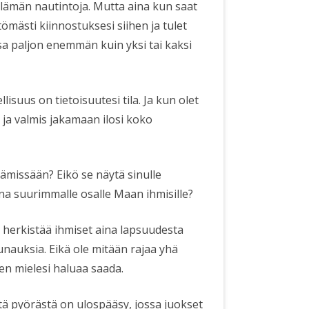
ämän nautintoja. Mutta aina kun saat
ömästi kiinnostuksesi siihen ja tulet
ssa paljon enemmän kuin yksi tai kaksi
lisuus on tietoisuutesi tila. Ja kun olet
n ja valmis jakamaan ilosi koko
ämissään? Eikö se näytä sinulle
vana suurimmalle osalle Maan ihmisille?
si herkistää ihmiset aina lapsuudesta
unauksia. Eikä ole mitään rajaa yhä
inen mielesi haluaa saada.
ästä pyörästä on ulospääsy, jossa juokset