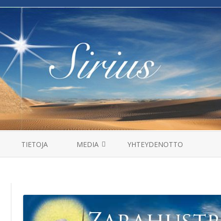
Skip
to
TIETOJA
MEDIA
YHTEYDENOTTO
content
MANTRAT
HAASTATTELUT
VIDEOT