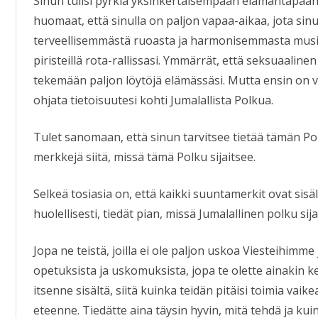
Sinun tulisi pyrkiä yksinkertaisempaan elämäntapaan.
huomaat, että sinulla on paljon vapaa-aikaa, jota sinu
terveellisemmästä ruoasta ja harmonisemmasta musiik
piristeillä rota-rallissasi. Ymmärrät, että seksuaalinen
tekemään paljon löytöjä elämässäsi. Mutta ensin on v
ohjata tietoisuutesi kohti Jumalallista Polkua.
Tulet sanomaan, että sinun tarvitsee tietää tämän Pol
merkkejä siitä, missä tämä Polku sijaitsee.
Selkeä tosiasia on, että kaikki suuntamerkit ovat sisäll
huolellisesti, tiedät pian, missä Jumalallinen polku sija
Jopa ne teistä, joilla ei ole paljon uskoa Viesteihimme 
opetuksista ja uskomuksista, jopa te olette ainakin 
itsenne sisältä, siitä kuinka teidän pitäisi toimia vai
eteenne. Tiedätte aina täysin hyvin, mitä tehdä ja kuin