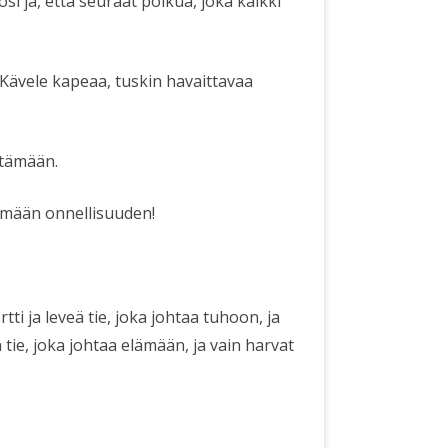
tosi ja, että seuraat polkua, joka kaikki
. Kävele kapeaa, tuskin havaittavaa
rtämään.
ämään onnellisuuden!
tti ja leveä tie, joka johtaa tuhoon, ja
 tie, joka johtaa elämään, ja vain harvat