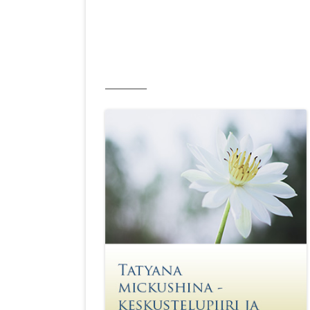
__________