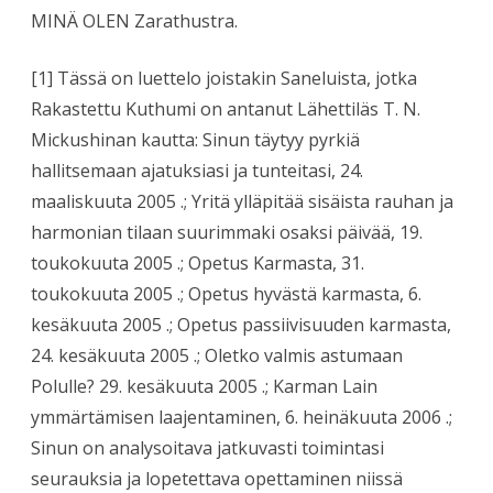
MINÄ OLEN Zarathustra.
[1] Tässä on luettelo joistakin Saneluista, jotka
Rakastettu Kuthumi on antanut Lähettiläs T. N.
Mickushinan kautta: Sinun täytyy pyrkiä
hallitsemaan ajatuksiasi ja tunteitasi, 24.
maaliskuuta 2005 .; Yritä ylläpitää sisäista rauhan ja
harmonian tilaan suurimmaki osaksi päivää, 19.
toukokuuta 2005 .; Opetus Karmasta, 31.
toukokuuta 2005 .; Opetus hyvästä karmasta, 6.
kesäkuuta 2005 .; Opetus passiivisuuden karmasta,
24. kesäkuuta 2005 .; Oletko valmis astumaan
Polulle? 29. kesäkuuta 2005 .; Karman Lain
ymmärtämisen laajentaminen, 6. heinäkuuta 2006 .;
Sinun on analysoitava jatkuvasti toimintasi
seurauksia ja lopetettava opettaminen niissä