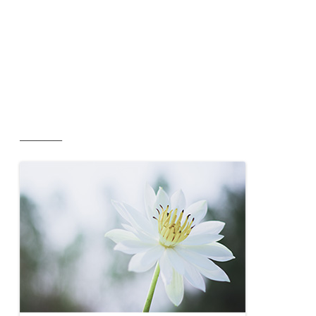
__________