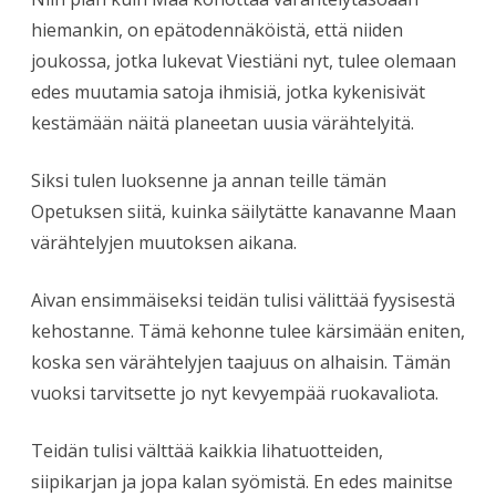
hiemankin, on epätodennäköistä, että niiden
joukossa, jotka lukevat Viestiäni nyt, tulee olemaan
edes muutamia satoja ihmisiä, jotka kykenisivät
kestämään näitä planeetan uusia värähtelyitä.
Siksi tulen luoksenne ja annan teille tämän
Opetuksen siitä, kuinka säilytätte kanavanne Maan
värähtelyjen muutoksen aikana.
Aivan ensimmäiseksi teidän tulisi välittää fyysisestä
kehostanne. Tämä kehonne tulee kärsimään eniten,
koska sen värähtelyjen taajuus on alhaisin. Tämän
vuoksi tarvitsette jo nyt kevyempää ruokavaliota.
Teidän tulisi välttää kaikkia lihatuotteiden,
siipikarjan ja jopa kalan syömistä. En edes mainitse