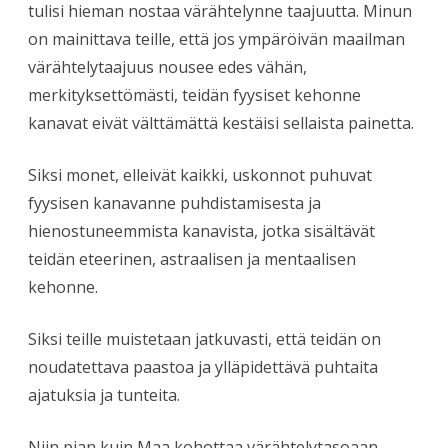
tulisi hieman nostaa värähtelynne taajuutta. Minun
on mainittava teille, että jos ympäröivän maailman
värähtelytaajuus nousee edes vähän,
merkityksettömästi, teidän fyysiset kehonne
kanavat eivät välttämättä kestäisi sellaista painetta.
Siksi monet, elleivät kaikki, uskonnot puhuvat
fyysisen kanavanne puhdistamisesta ja
hienostuneemmista kanavista, jotka sisältävät
teidän eteerinen, astraalisen ja mentaalisen
kehonne.
Siksi teille muistetaan jatkuvasti, että teidän on
noudatettava paastoa ja ylläpidettävä puhtaita
ajatuksia ja tunteita.
Niin pian kuin Maa kohottaa värähtelytasoaan