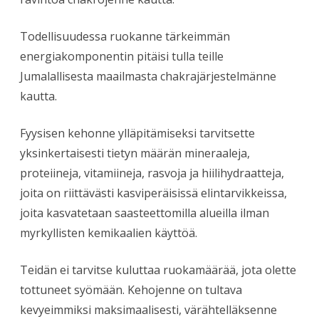
Todellisuudessa ruokanne tärkeimmän
energiakomponentin pitäisi tulla teille
Jumalallisesta maailmasta chakrajärjestelmänne
kautta.
Fyysisen kehonne ylläpitämiseksi tarvitsette
yksinkertaisesti tietyn määrän mineraaleja,
proteiineja, vitamiineja, rasvoja ja hiilihydraatteja,
joita on riittävästi kasviperäisissä elintarvikkeissa,
joita kasvatetaan saasteettomilla alueilla ilman
myrkyllisten kemikaalien käyttöä.
Teidän ei tarvitse kuluttaa ruokamäärää, jota olette
tottuneet syömään. Kehojenne on tultava
kevyeimmiksi maksimaalisesti, värähtelläksenne