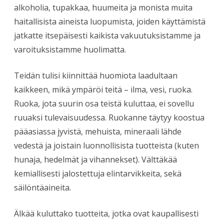
alkoholia, tupakkaa, huumeita ja monista muita
haitallisista aineista luopumista, joiden käyttämistä
jatkatte itsepäisesti kaikista vakuutuksistamme ja
varoituksistamme huolimatta.
Teidän tulisi kiinnittää huomiota laadultaan
kaikkeen, mikä ympäröi teitä – ilma, vesi, ruoka.
Ruoka, jota suurin osa teistä kuluttaa, ei sovellu
ruuaksi tulevaisuudessa. Ruokanne täytyy koostua
pääasiassa jyvistä, mehuista, mineraali lähde
vedestä ja joistain luonnollisista tuotteista (kuten
hunaja, hedelmät ja vihannekset). Välttäkää
kemiallisesti jalostettuja elintarvikkeita, sekä
säilöntäaineita.
Älkää kuluttako tuotteita, jotka ovat kaupallisesti