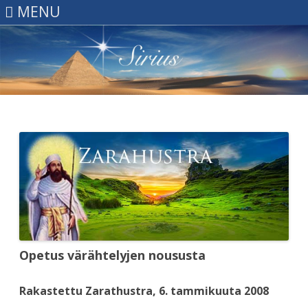
MENU
Skip
to
content
Opetus värähtelyjen noususta
Rakastettu Zarathustra, 6. tammikuuta 2008