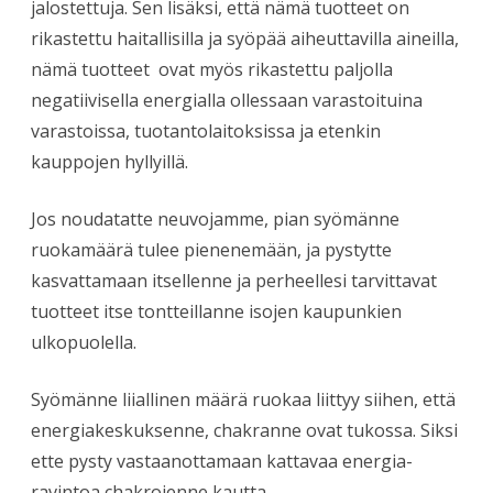
jalostettuja. Sen lisäksi, että nämä tuotteet on
rikastettu haitallisilla ja syöpää aiheuttavilla aineilla,
nämä tuotteet ovat myös rikastettu paljolla
negatiivisella energialla ollessaan varastoituina
varastoissa, tuotantolaitoksissa ja etenkin
kauppojen hyllyillä.
Jos noudatatte neuvojamme, pian syömänne
ruokamäärä tulee pienenemään, ja pystytte
kasvattamaan itsellenne ja perheellesi tarvittavat
tuotteet itse tontteillanne isojen kaupunkien
ulkopuolella.
Syömänne liiallinen määrä ruokaa liittyy siihen, että
energiakeskuksenne, chakranne ovat tukossa. Siksi
ette pysty vastaanottamaan kattavaa energia-
ravintoa chakrojenne kautta.