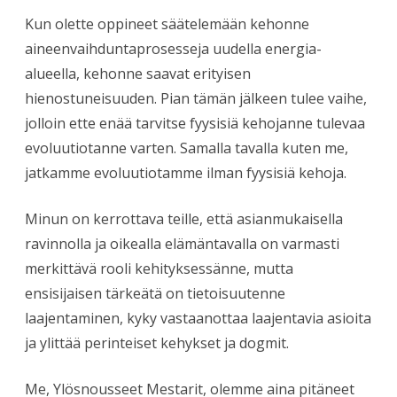
Kun olette oppineet säätelemään kehonne
aineenvaihduntaprosesseja uudella energia-
alueella, kehonne saavat erityisen
hienostuneisuuden. Pian tämän jälkeen tulee vaihe,
jolloin ette enää tarvitse fyysisiä kehojanne tulevaa
evoluutiotanne varten. Samalla tavalla kuten me,
jatkamme evoluutiotamme ilman fyysisiä kehoja.
Minun on kerrottava teille, että asianmukaisella
ravinnolla ja oikealla elämäntavalla on varmasti
merkittävä rooli kehityksessänne, mutta
ensisijaisen tärkeätä on tietoisuutenne
laajentaminen, kyky vastaanottaa laajentavia asioita
ja ylittää perinteiset kehykset ja dogmit.
Me, Ylösnousseet Mestarit, olemme aina pitäneet