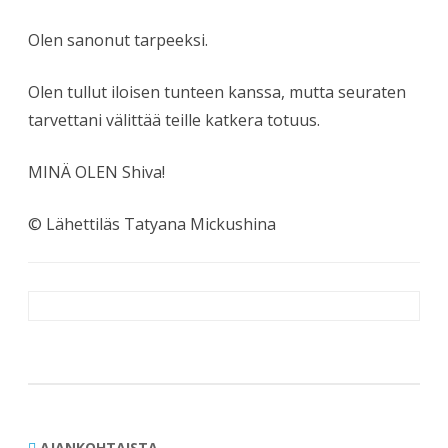
Olen sanonut tarpeeksi.
Olen tullut iloisen tunteen kanssa, mutta seuraten
tarvettani välittää
teille katkera totuus.
MINÄ OLEN Shiva!
© Lähettiläs Tatyana Mickushina
Artikkelien
selaus
AJANKOHTAISTA