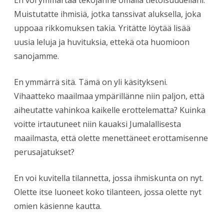
En voi ymmärtää tekojanne omalla tietoisuudellani.
Muistutatte ihmisiä, jotka tanssivat aluksella, joka
uppoaa rikkomuksen takia. Yritätte löytää lisää
uusia leluja ja huvituksia, ettekä ota huomioon
sanojamme.
En ymmärrä sitä. Tämä on yli käsitykseni.
Vihaatteko maailmaa ympärillänne niin paljon, että
aiheutatte vahinkoa kaikelle erottelematta? Kuinka
voitte irtautuneet niin kauaksi Jumalallisesta
maailmasta, että olette menettäneet erottamisenne
perusajatukset?
En voi kuvitella tilannetta, jossa ihmiskunta on nyt.
Olette itse luoneet koko tilanteen, jossa olette nyt
omien käsienne kautta.