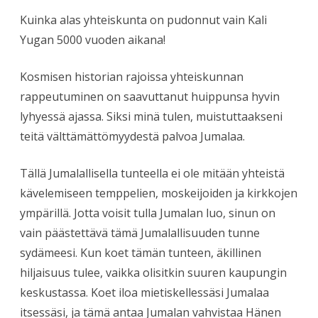
Kuinka alas yhteiskunta on pudonnut vain Kali
Yugan 5000 vuoden aikana!
Kosmisen historian rajoissa yhteiskunnan
rappeutuminen on saavuttanut huippunsa hyvin
lyhyessä ajassa. Siksi minä tulen, muistuttaakseni
teitä välttämättömyydestä palvoa Jumalaa.
Tällä Jumalallisella tunteella ei ole mitään yhteistä
kävelemiseen temppelien, moskeijoiden ja kirkkojen
ympärillä. Jotta voisit tulla Jumalan luo, sinun on
vain päästettävä tämä Jumalallisuuden tunne
sydämeesi. Kun koet tämän tunteen, äkillinen
hiljaisuus tulee, vaikka olisitkin suuren kaupungin
keskustassa. Koet iloa mietiskellessäsi Jumalaa
itsessäsi, ja tämä antaa Jumalan vahvistaa Hänen