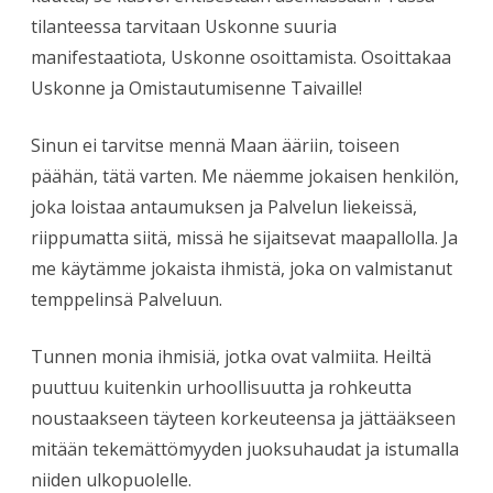
tilanteessa tarvitaan Uskonne suuria
manifestaatiota, Uskonne osoittamista. Osoittakaa
Uskonne ja Omistautumisenne Taivaille!
Sinun ei tarvitse mennä Maan ääriin, toiseen
päähän, tätä varten. Me näemme jokaisen henkilön,
joka loistaa antaumuksen ja Palvelun liekeissä,
riippumatta siitä, missä he sijaitsevat maapallolla. Ja
me käytämme jokaista ihmistä, joka on valmistanut
temppelinsä Palveluun.
Tunnen monia ihmisiä, jotka ovat valmiita. Heiltä
puuttuu kuitenkin urhoollisuutta ja rohkeutta
noustaakseen täyteen korkeuteensa ja jättääkseen
mitään tekemättömyyden juoksuhaudat ja istumalla
niiden ulkopuolelle.