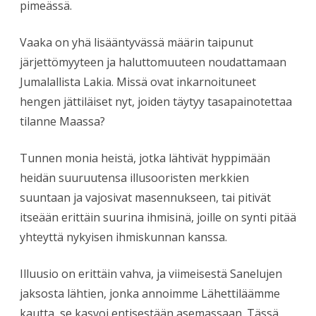
pimeässä.
Vaaka on yhä lisääntyvässä määrin taipunut
järjettömyyteen ja haluttomuuteen noudattamaan
Jumalallista Lakia. Missä ovat inkarnoituneet
hengen jättiläiset nyt, joiden täytyy tasapainotettaa
tilanne Maassa?
Tunnen monia heistä, jotka lähtivät hyppimään
heidän suuruutensa illusooristen merkkien
suuntaan ja vajosivat masennukseen, tai pitivät
itseään erittäin suurina ihmisinä, joille on synti pitää
yhteyttä nykyisen ihmiskunnan kanssa.
Illuusio on erittäin vahva, ja viimeisestä Sanelujen
jaksosta lähtien, jonka annoimme Lähettiläämme
kautta, se kasvoi entisestään asemassaan. Tässä