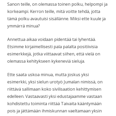
Sanon teille, on olemassa toinen polku, helpompi ja
korkeampi. Kerron teille, mitä voitte tehdä, jotta
tämä polku avautuisi sisällänne. Miksi ette kuule ja
ymmärrä minua?
Annettua aikaa voidaan pidentää tai lyhentää.
Etsimme kirjaimellisesti pala palalta positiivisia
esimerkkejä, jotka viittaavat siihen, että vielä on
olemassa kehitykseen kykeneviä sieluja.
Ette saata uskoa minua, mutta joskus yksi
esimerkki, yksi sielun urotyö Jumalan nimissä, on
riittävä sallimaan koko sivilisaation kehittymisen
edelleen. Vastaavasti yksi edustajaamme vastaan
kohdistettu toiminta riittää Taivaita kääntymään
pois ja jättämään ihmiskunnan vaeltamaan yksin