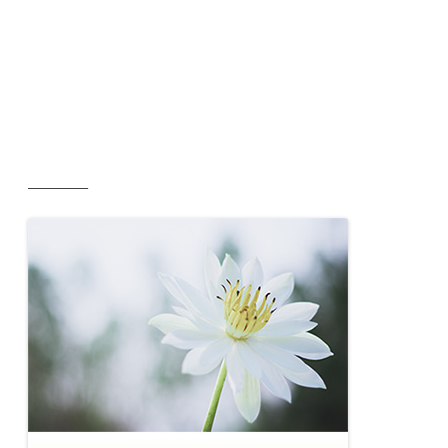
__________