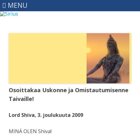
MENU
Skip
to
content
Osoittakaa Uskonne ja Omistautumisenne
Taivaille!
Lord Shiva, 3. joulukuuta 2009
MINÄ OLEN Shiva!