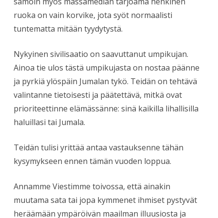
samoin myös massamedian tarjoama henkinen
ruoka on vain korvike, jota syöt normaalisti
tuntematta mitään tyydytystä.
Nykyinen sivilisaatio on saavuttanut umpikujan.
Ainoa tie ulos tästä umpikujasta on nostaa päänne
ja pyrkiä ylöspäin Jumalan tykö. Teidän on tehtävä
valintanne tietoisesti ja päätettävä, mitkä ovat
prioriteettinne elämässänne: sinä kaikilla lihallisilla
haluillasi tai Jumala.
Teidän tulisi yrittää antaa vastauksenne tähän
kysymykseen ennen tämän vuoden loppua.
Annamme Viestimme toivossa, että ainakin
muutama sata tai jopa kymmenet ihmiset pystyvät
heräämään ympäröivän maailman illuusiosta ja