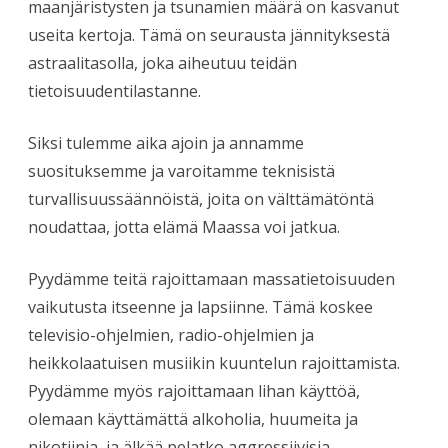
maanjäristysten ja tsunamien määrä on kasvanut
useita kertoja. Tämä on seurausta jännityksestä
astraalitasolla, joka aiheutuu teidän
tietoisuudentilastanne.
Siksi tulemme aika ajoin ja annamme
suosituksemme ja varoitamme teknisistä
turvallisuussäännöistä, joita on välttämätöntä
noudattaa, jotta elämä Maassa voi jatkua.
Pyydämme teitä rajoittamaan massatietoisuuden
vaikutusta itseenne ja lapsiinne. Tämä koskee
televisio-ohjelmien, radio-ohjelmien ja
heikkolaatuisen musiikin kuuntelun rajoittamista.
Pyydämme myös rajoittamaan lihan käyttöä,
olemaan käyttämättä alkoholia, huumeita ja
nikotiinia, ja älkää pelatko aggressiivisia