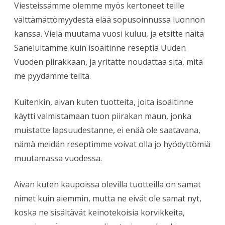
Viesteissämme olemme myös kertoneet teille
välttämättömyydestä elää sopusoinnussa luonnon
kanssa. Vielä muutama vuosi kuluu, ja etsitte näitä
Saneluitamme kuin isoäitinne reseptiä Uuden
Vuoden piirakkaan, ja yritätte noudattaa sitä, mitä
me pyydämme teiltä.
Kuitenkin, aivan kuten tuotteita, joita isoäitinne
käytti valmistamaan tuon piirakan maun, jonka
muistatte lapsuudestanne, ei enää ole saatavana,
nämä meidän reseptimme voivat olla jo hyödyttömiä
muutamassa vuodessa.
Aivan kuten kaupoissa olevilla tuotteilla on samat
nimet kuin aiemmin, mutta ne eivät ole samat nyt,
koska ne sisältävät keinotekoisia korvikkeita,