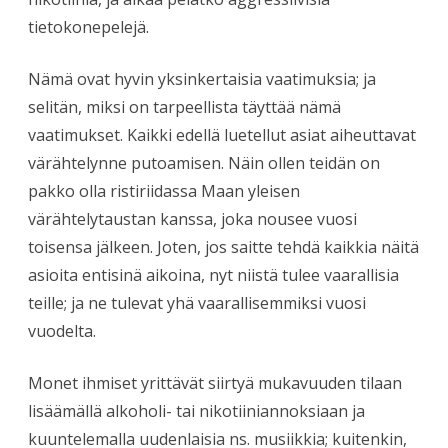
tietokonepelejä.
Nämä ovat hyvin yksinkertaisia vaatimuksia; ja
selitän, miksi on tarpeellista täyttää nämä
vaatimukset. Kaikki edellä luetellut asiat aiheuttavat
värähtelynne putoamisen. Näin ollen teidän on
pakko olla ristiriidassa Maan yleisen
värähtelytaustan kanssa, joka nousee vuosi
toisensa jälkeen. Joten, jos saitte tehdä kaikkia näitä
asioita entisinä aikoina, nyt niistä tulee vaarallisia
teille; ja ne tulevat yhä vaarallisemmiksi vuosi
vuodelta.
Monet ihmiset yrittävät siirtyä mukavuuden tilaan
lisäämällä alkoholi- tai nikotiiniannoksiaan ja
kuuntelemalla uudenlaisia ns. musiikkia; kuitenkin,