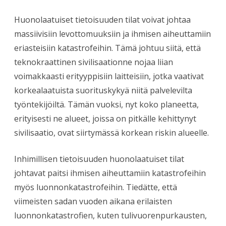
Huonolaatuiset tietoisuuden tilat voivat johtaa
massiivisiin levottomuuksiin ja ihmisen aiheuttamiin
eriasteisiin katastrofeihin. Tämä johtuu siitä, että
teknokraattinen sivilisaationne nojaa liian
voimakkaasti erityyppisiin laitteisiin, jotka vaativat
korkealaatuista suorituskykyä niitä palvelevilta
työntekijöiltä. Tämän vuoksi, nyt koko planeetta,
erityisesti ne alueet, joissa on pitkälle kehittynyt
sivilisaatio, ovat siirtymässä korkean riskin alueelle.
Inhimillisen tietoisuuden huonolaatuiset tilat
johtavat paitsi ihmisen aiheuttamiin katastrofeihin
myös luonnonkatastrofeihin. Tiedätte, että
viimeisten sadan vuoden aikana erilaisten
luonnonkatastrofien, kuten tulivuorenpurkausten,