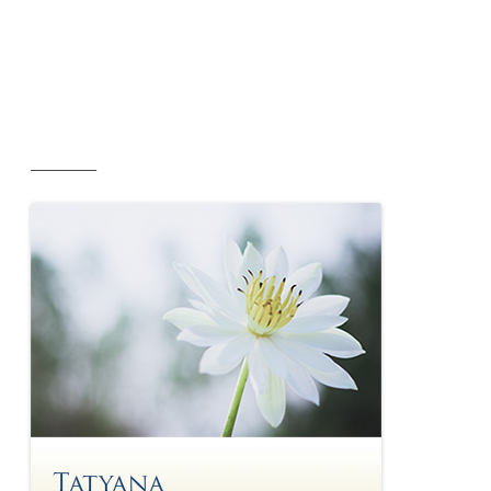
__________