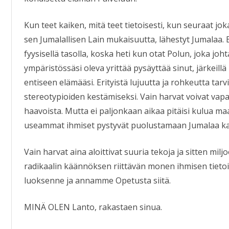
Kun teet kaiken, mitä teet tietoisesti, kun seuraat joka
sen Jumalallisen Lain mukaisuutta, lähestyt Jumalaa. 
fyysisellä tasolla, koska heti kun otat Polun, joka joh
ympäristössäsi oleva yrittää pysäyttää sinut, järkeillä
entiseen elämääsi. Erityistä lujuutta ja rohkeutta t
stereotypioiden kestämiseksi. Vain harvat voivat va
haavoista. Mutta ei paljonkaan aikaa pitäisi kulua m
useammat ihmiset pystyvät puolustamaan Jumalaa kai
Vain harvat aina aloittivat suuria tekoja ja sitten miljoo
radikaalin käännöksen riittävän monen ihmisen tieto
luoksenne ja annamme Opetusta siitä.
MINÄ OLEN Lanto, rakastaen sinua.