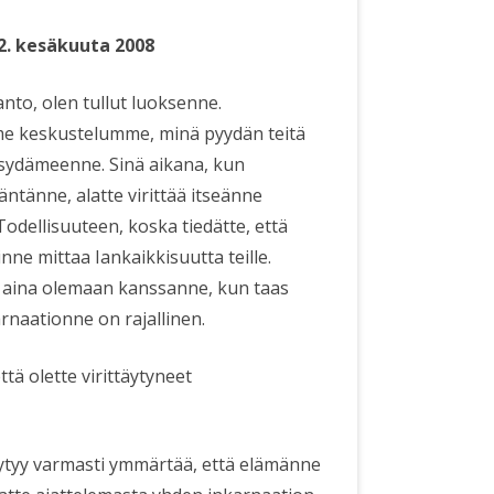
2. kesäkuuta 2008
to, olen tullut luoksenne.
e keskustelumme, minä pyydän teitä
sydämeenne. Sinä aikana, kun
däntänne, alatte virittää itseänne
Todellisuuteen, koska tiedätte, että
ne mittaa Iankaikkisuutta teille.
e aina olemaan kanssanne, kun taas
rnaationne on rajallinen.
ttä olette virittäytyneet
yy varmasti ymmärtää, että elämänne