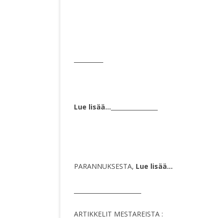
__________
Lue lisää…
________________
PARANNUKSESTA,
Lue lisää…
_______________________
ARTIKKELIT MESTAREISTA :