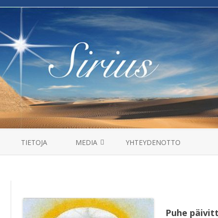
Skip
to
TIETOJA
MEDIA
YHTEYDENOTTO
content
MANTRAT
HAASTATTELUT
VIDEOT
Puhe päivit