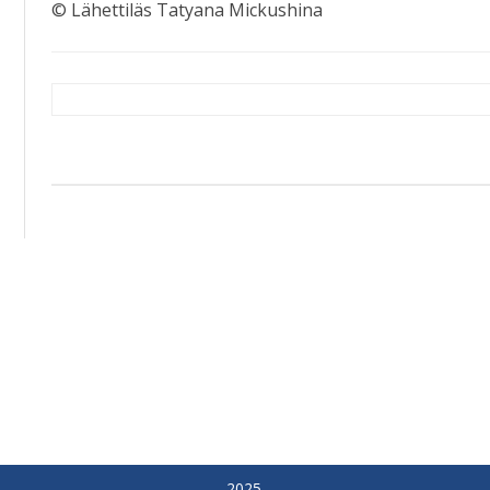
© Lähettiläs Tatyana Mickushina
Artikkelien
selaus
2025