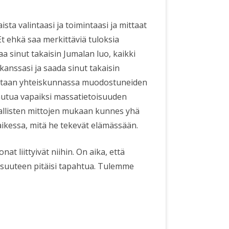
ista valintaasi ja toimintaasi ja mittaat
Et ehkä saa merkittäviä tuloksia
taa sinut takaisin Jumalan luo, kaikki
 kanssasi ja saada sinut takaisin
arvitaan yhteiskunnassa muodostuneiden
pautua vapaiksi massatietoisuuden
aallisten mittojen mukaan kunnes yhä
kessa, mitä he tekevät elämässään.
nat liittyivät niihin. On aika, että
isuuteen pitäisi tapahtua. Tulemme