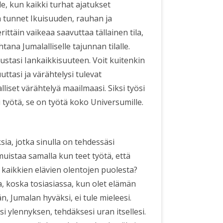
e, kun kaikki turhat ajatukset
ja tunnet Ikuisuuden, rauhan ja
ittäin vaikeaa saavuttaa tällainen tila,
ana Jumalalliselle tajunnan tilalle.
ustasi Iankaikkisuuteen. Voit kuitenkin
ttasi ja värähtelysi tulevat
liset värähtelyä maailmaasi. Siksi työsi
si työtä, se on työtä koko Universumille.
ia, jotka sinulla on tehdessäsi
 muistaa samalla kun teet työtä, että
 kaikkien elävien olentojen puolesta?
a, koska tosiasiassa, kun olet elämän
n, Jumalan hyväksi, ei tule mieleesi.
 ylennyksen, tehdäksesi uran itsellesi.