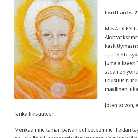
KIRJAT
Lord Lanto, 2
MINÄ OLEN Lan
Aloittaaksemm
keskittymään 
ajattelette sy
Jumalalliseen 
sydämenlyöntin
Ikuisuus tule
maallinen inka
Joten toivon, e
Iankaikkisuuteen.
Menkäämme tämän päivän puheeseemme. Teidän täyt