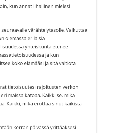
loin, kun annat lihallinen mielesi
si seuraavalle värähtelytasolle. Vaikuttaa
on olemassa erilaisia
ellisuudessa yhteiskunta etenee
 massatietoisuudessa ja kun
litsee koko elämääsi ja sitä valtiota
at tietoisuutesi rajoitusten verkon,
 eri maissa katoaa. Kaikki se, mikä
a. Kaikki, mikä erottaa sinut kaikista
ntään kerran päivässä yrittääksesi