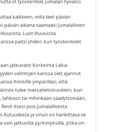
utta et työskentele Jumalan hyväksi.
ikuttaa kaikkeen, mitä teet päivän
kki päivän aikana saamaasi Jumalallinen
luusiota. Luot illuusioita
anssa paitsi yhden: kun työskentelet
maan jatkuvasti Korkeinta Lakia
syyden valintojen kanssa olet ajannut
sanoa ihmisille ympärilläsi, että
käännös tulee massatietoisuuteen, kun
, lahkoon tai mihinkään säädyttömään,
Revit itsesi pois Jumalallisesta
is Autuudesta ja sinun on hankittava se
vain jatkuvilla pyrkimyksillä, jotka on