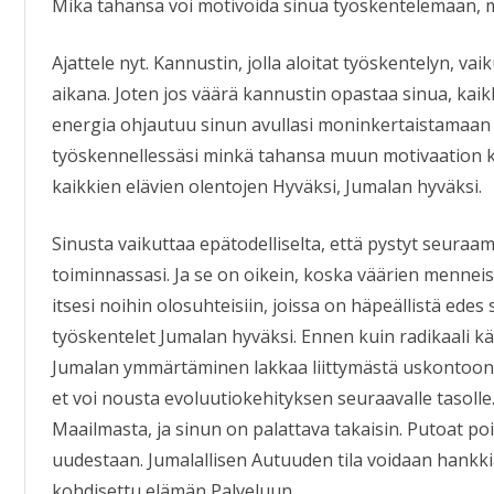
Mikä tahansa voi motivoida sinua työskentelemään, m
Ajattele nyt. Kannustin, jolla aloitat työskentelyn, va
aikana. Joten jos väärä kannustin opastaa sinua, kai
energia ohjautuu sinun avullasi moninkertaistamaan il
työskennellessäsi minkä tahansa muun motivaation k
kaikkien elävien olentojen Hyväksi, Jumalan hyväksi.
Sinusta vaikuttaa epätodelliselta, että pystyt seuraa
toiminnassasi. Ja se on oikein, koska väärien mennei
itsesi noihin olosuhteisiin, joissa on häpeällistä edes 
työskentelet Jumalan hyväksi. Ennen kuin radikaali 
Jumalan ymmärtäminen lakkaa liittymästä uskontoon
et voi nousta evoluutiokehityksen seuraavalle tasolle. 
Maailmasta, ja sinun on palattava takaisin. Putoat po
uudestaan. Jumalallisen Autuuden tila voidaan hankkia 
kohdisettu elämän Palveluun.