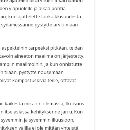
kaatte ajattelemasta yhden inkarnaation
n yläpuolelle ja alkaa pohtia
loin, kun ajattelette Iankaikkisuudesta.
ja sydämessänne pystytte arvioimaan
 aspekteihin tarpeeksi pitkään, teidän
tavoin aineeton maailma on järjestetty.
eampiin maailmoihin. Ja kun onnistutte
n tilaan, pystytte nousemaan
livat kompastuskiviä teille, ottavat
ne kaikesta mikä on olemassa, Ikuisuus
n itse asiassa kehityksenne jarru. Kun
t syvemmin ja syvemmin illuusioon,
tyksen välillä ei ole mitään yhteistä.