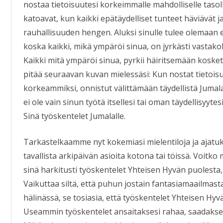
nostaa tietoisuutesi korkeimmalle mahdolliselle tasoll
katoavat, kun kaikki epätäydelliset tunteet häviävät 
rauhallisuuden hengen. Aluksi sinulle tulee olemaan er
koska kaikki, mikä ympäröi sinua, on jyrkästi vastakoht
Kaikki mitä ympäröi sinua, pyrkii häiritsemään kosket
pitää seuraavan kuvan mielessäsi: Kun nostat tietoisuu
korkeammiksi, onnistut välittämään täydellistä Jumalal
ei ole vain sinun työtä itsellesi tai oman täydellisyyte
Sinä työskentelet Jumalalle.
Tarkastelkaamme nyt kokemiasi mielentiloja ja ajatuks
tavallista arkipäivän asioita kotona tai töissä. Voitko
sinä harkitusti työskentelet Yhteisen Hyvän puolesta,
Vaikuttaa siltä, että puhun jostain fantasiamaailmast
hälinässä, se tosiasia, että työskentelet Yhteisen Hyvä
Useammin työskentelet ansaitaksesi rahaa, saadaksesi