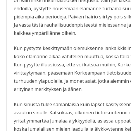
on vain linkki inkarnaatioiden ketjussa. Vain jos lak
ehdoilla, pystytte nousemaan elämänne turhamaisuude
pidempiä aika periodeja. Päivien häiriö siirtyy pois sil
Ja vasta tästä rauhallisuudenpisteestä mielessänne 
kaikkea ympärillänne oikein.
Kun pystytte keskittymään olemuksenne iankaikkisiin
koko elämänne alkaa vähitellen muuttua, koska tällä 
Kun pysytte illuusiossa, ette voi katsoa muihin, Kork
virittäytymään, pääsemään Korkeampaan tietoisuude
turhuuden yläpuolelle. Ja monet asiat, jotka aiemmin o
erityinen merkityksen ja äänen.
Kun sinusta tulee samanlaisia kuin lapset käsityksen
avautuu sinulle. Katsokaas, ulkoinen tietoisuutenne o
yrität ymmärtää Jumalaa älykkyydellä, asiassa uppoa
koska Jumalallisen mielen laadulla ja älykkyytenne kehi