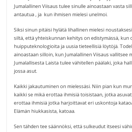
Jumalallinen Viisaus tulee sinulle ainoastaan vasta sil
antautua , ja kun ihmisen mielesi unelmoi.
Siksi sinun pitäisi hylätä lihallinen mielesi noustakse
siltä, että yhteiskunnan kehitys on edistymässä, kun 
huipputeknologioita ja uusia tieteellisiä löytöjä. Tod
ainoastaan silloin, kun Jumalallinen Viisaus vallitsee
Jumalallisesta Laista tulee vähitellen päälaki, joka hal
jossa asut.
Kaikki jakautuminen on mielessäsi. Niin pian kun murr
kaikki se mikä erottaa ihmisiä toisistaan, jotka asuvat
erottaa ihmisiä jotka harjoittavat eri uskontoja kataoa
Elämän hiukkasista, katoaa.
Sen tähden tee säännöksi, että sulkeudut itseesi vähi