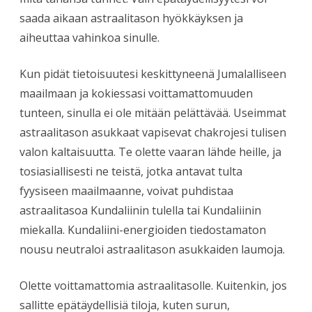
saada aikaan astraalitason hyökkäyksen ja
aiheuttaa vahinkoa sinulle.
Kun pidät tietoisuutesi keskittyneenä Jumalalliseen
maailmaan ja kokiessasi voittamattomuuden
tunteen, sinulla ei ole mitään pelättävää. Useimmat
astraalitason asukkaat vapisevat chakrojesi tulisen
valon kaltaisuutta. Te olette vaaran lähde heille, ja
tosiasiallisesti ne teistä, jotka antavat tulta
fyysiseen maailmaanne, voivat puhdistaa
astraalitasoa Kundaliinin tulella tai Kundaliinin
miekalla. Kundaliini-energioiden tiedostamaton
nousu neutraloi astraalitason asukkaiden laumoja.
Olette voittamattomia astraalitasolle. Kuitenkin, jos
sallitte epätäydellisiä tiloja, kuten surun,