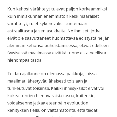
Kun kehosi värähtelyt tulevat paljon korkeammiksi
kuin ihmiskunnan enemmistön keskimääräiset
värähtelyt, tulet kykeneväksi tuntemaan
astraalitasoa ja sen asukkaita. Ne ihmiset, jotka
eivät ole saavuttaneet huomattavaa edistystä neljän
alemman kehonsa puhdistamisessa, elävät edelleen
fyysisessä maailmassa eivätkä tunne ei- aineellista
hienompaa tasoa.
Teidän ajallanne on olemassa paikkoja, joissa
maailmat lähestyvät läheisesti toisiaan ja
tunkeutuvat toisiinsa. Kaikki ihmisyksilöt eivät voi
kokea tuntien hienovaraisia tasoa; kuitenkin,
voidaksenne jatkaa eteenpäin evoluution
kehityksen tiellä, on välttämätöntä, että tiedät