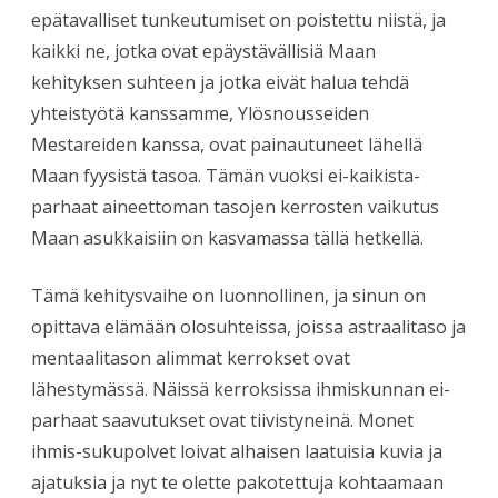
epätavalliset tunkeutumiset on poistettu niistä, ja
kaikki ne, jotka ovat epäystävällisiä Maan
kehityksen suhteen ja jotka eivät halua tehdä
yhteistyötä kanssamme, Ylösnousseiden
Mestareiden kanssa, ovat painautuneet lähellä
Maan fyysistä tasoa. Tämän vuoksi ei-kaikista-
parhaat aineettoman tasojen kerrosten vaikutus
Maan asukkaisiin on kasvamassa tällä hetkellä.
Tämä kehitysvaihe on luonnollinen, ja sinun on
opittava elämään olosuhteissa, joissa astraalitaso ja
mentaalitason alimmat kerrokset ovat
lähestymässä. Näissä kerroksissa ihmiskunnan ei-
parhaat saavutukset ovat tiivistyneinä. Monet
ihmis-sukupolvet loivat alhaisen laatuisia kuvia ja
ajatuksia ja nyt te olette pakotettuja kohtaamaan