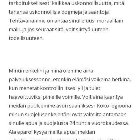
tarkoituksellisesti kaikkea uskonnollisuutta, mitä
tahansa uskonnollisia dogmeja ja sääntöjä.
Tehtävänämme on antaa sinulle uusi moraalilain
malli, ja jos seuraat sitä, voit siirtyä uuteen
todellisuuteen.
Minun enkelini ja minä olemme aina
palveluksessanne, etenkin elämäsi vaikeina hetkinä,
kun menetät kontrollin itsesi yli ja tulet
haavoittuviksi pimeille voimille. Voit aina kääntyä
meidän puoleemme avun saamiksesi. Koko legioona
minun suojelusenkeleitäni ovat valmiita antamaan
sinulle apua ja suojelusta 24 tuntia vuorokaudessa.
Älä epäröi kysyä meiltä apua; meidän