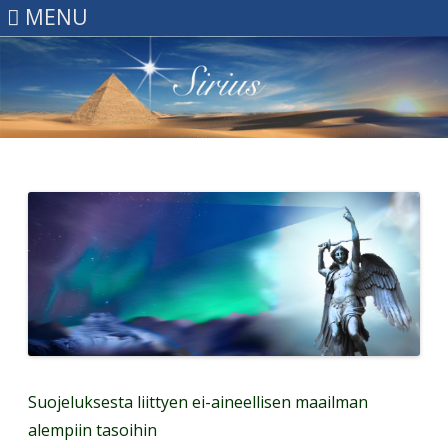
MENU
Skip
to
content
Suojeluksesta liittyen ei-aineellisen maailman
alempiin tasoihin