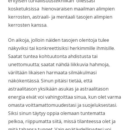
erityisen turvallisuustekniikan ollessasi
kosketuksissa hienovaraisen maailman alimpien
kerrosten, astraali- ja mentaali tasojen alimpien
kerrosten kanssa.
On aikoja, jolloin näiden tasojen olentoja tulee
näkyviksi tai konkreettisiksi herkimmille ihmisille.
Saatat tuntea kohtuutonta ahdistusta tai
unettomuutta; saatat nähdä liikkuvia hahmoja,
väriltään likaisen harmaata silmäkulmasi
näkökentässä. Sinun pitäisi tietää, että
astraalitason yksikään asukas ja astraalitason
energia eivät voi vahingoittaa sinua, kun olet varma
omasta voittamattomuudestasi ja suojeluksestasi.
Siksi sinun täytyy oppia olemaan tuntematta
pelkoa, riippumatta siitä, missä tilanteessa olet ja
mitä tahansa tunnet. Vain epätäydellisyytesi voi