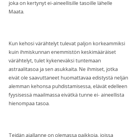
joka on kertynyt ei-aineellisille tasoille lähelle
Maata.
Kun kehosi värähtelyt tulevat paljon korkeammiksi
kuin ihmiskunnan enemmistön keskimääräiset
värähtelyt, tulet kykeneväksi tuntemaan
astraalitasoa ja sen asukkaita. Ne ihmiset, jotka
eivät ole saavuttaneet huomattavaa edistystä neljän
alemman kehonsa puhdistamisessa, elävät edelleen
fyysisessä maailmassa eivätkä tunne ei- aineellista
hienompaa tasoa.
Teidän ajallanne on olemassa paikkoja, joissa