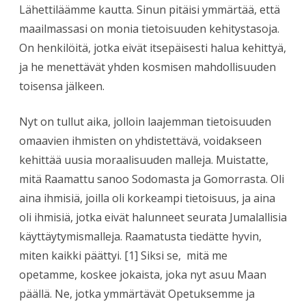
Lähettiläämme kautta. Sinun pitäisi ymmärtää, että
maailmassasi on monia tietoisuuden kehitystasoja.
On henkilöitä, jotka eivät itsepäisesti halua kehittyä,
ja he menettävät yhden kosmisen mahdollisuuden
toisensa jälkeen.
Nyt on tullut aika, jolloin laajemman tietoisuuden
omaavien ihmisten on yhdistettävä, voidakseen
kehittää uusia moraalisuuden malleja. Muistatte,
mitä Raamattu sanoo Sodomasta ja Gomorrasta. Oli
aina ihmisiä, joilla oli korkeampi tietoisuus, ja aina
oli ihmisiä, jotka eivät halunneet seurata Jumalallisia
käyttäytymismalleja. Raamatusta tiedätte hyvin,
miten kaikki päättyi. [1] Siksi se, mitä me
opetamme, koskee jokaista, joka nyt asuu Maan
päällä. Ne, jotka ymmärtävät Opetuksemme ja