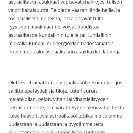
astraalitason asukkaat vapisevat chakrojesi tulisen
valon kaltaisuutta. Te olette vaaran lähde heille, ja
tosiasiallisesti ne teistä, jotka antavat tulta
fyysiseen maailmaanne, voivat puhdistaa
astraalitasoa Kundaliinin tulella tai Kundaliinin
miekalla. Kundaliini-energioiden tiedostamaton
nousu neutraloi astraalitason asukkaiden laumoja.
Olette voittamattomia astraalitasolle. Kuitenkin, jos
sallitte epätäydellisiä tiloja, kuten surun,
melankolian, pelon, vihan tai vihamielisyyden
tietoisuuteenne, niin värähtelynne alenevat ja teistä
tulee haavoittuvia astraalitasolle. Siksi me tulemme
uudestaan ja uudestaan ja pyydämme teitä
kiinnittämään huomiotanne tietoisuutenne