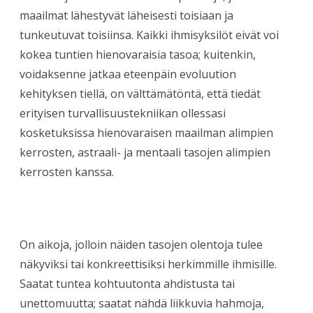
maailmat lähestyvät läheisesti toisiaan ja
tunkeutuvat toisiinsa. Kaikki ihmisyksilöt eivät voi
kokea tuntien hienovaraisia tasoa; kuitenkin,
voidaksenne jatkaa eteenpäin evoluution
kehityksen tiellä, on välttämätöntä, että tiedät
erityisen turvallisuustekniikan ollessasi
kosketuksissa hienovaraisen maailman alimpien
kerrosten, astraali- ja mentaali tasojen alimpien
kerrosten kanssa.
On aikoja, jolloin näiden tasojen olentoja tulee
näkyviksi tai konkreettisiksi herkimmille ihmisille.
Saatat tuntea kohtuutonta ahdistusta tai
unettomuutta; saatat nähdä liikkuvia hahmoja,