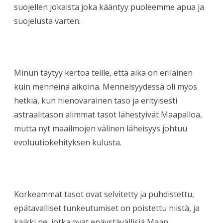
suojellen jokaista joka kääntyy puoleemme apua ja
suojelusta varten.
Minun täytyy kertoa teille, että aika on erilainen
kuin menneinä aikoina. Menneisyydessä oli myös
hetkiä, kun hienovarainen taso ja erityisesti
astraalitason alimmat tasot lähestyivät Maapalloa,
mutta nyt maailmojen välinen läheisyys johtuu
evoluutiokehityksen kulusta.
Korkeammat tasot ovat selvitetty ja puhdistettu,
epätavalliset tunkeutumiset on poistettu niistä, ja
kaikki ne, jotka ovat epäystävällisiä Maan