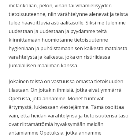
melankolian, pelon, vihan tai vihamielisyyden
tietoisuuteenne, niin värähtelynne alenevat ja teistä
tulee haavoittuvia astraalitasolle. Siksi me tulemme
uudestaan ja uudestaan ja pyydämme teitä
kiinnittämään huomiotanne tietoisuutenne
hygieniaan ja puhdistamaan sen kaikesta matalasta
värähtelystä ja kaikesta, joka on ristiriidassa
Jumalallisen maailman kanssa.
Jokainen teistä on vastuussa omasta tietoisuuden
tilastaan. On joitakin ihmisiä, jotka eivät ymmärrä
Opetusta, jota annamme. Monet tuntevat
ärtymystä, lukiessaan viestejämme. Tämä osoittaa
vain, että heidän värähtelynsä ja tietoisuutensa taso
ovat riittämättömiä hyväksymään meidän
antamiamme Opetuksia, jotka annamme