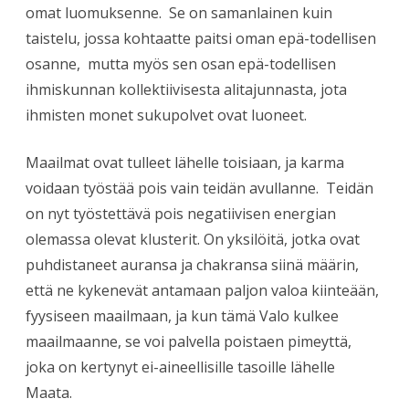
omat luomuksenne. Se on samanlainen kuin
taistelu, jossa kohtaatte paitsi oman epä-todellisen
osanne, mutta myös sen osan epä-todellisen
ihmiskunnan kollektiivisesta alitajunnasta, jota
ihmisten monet sukupolvet ovat luoneet.
Maailmat ovat tulleet lähelle toisiaan, ja karma
voidaan työstää pois vain teidän avullanne. Teidän
on nyt työstettävä pois negatiivisen energian
olemassa olevat klusterit. On yksilöitä, jotka ovat
puhdistaneet auransa ja chakransa siinä määrin,
että ne kykenevät antamaan paljon valoa kiinteään,
fyysiseen maailmaan, ja kun tämä Valo kulkee
maailmaanne, se voi palvella poistaen pimeyttä,
joka on kertynyt ei-aineellisille tasoille lähelle
Maata.