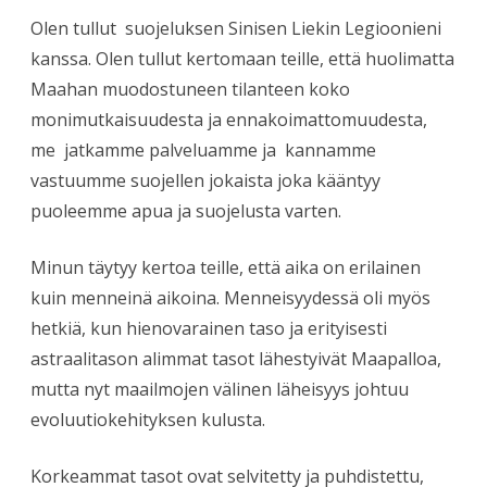
Olen tullut suojeluksen Sinisen Liekin Legioonieni
kanssa. Olen tullut kertomaan teille, että huolimatta
Maahan muodostuneen tilanteen koko
monimutkaisuudesta ja ennakoimattomuudesta,
me jatkamme palveluamme ja kannamme
vastuumme suojellen jokaista joka kääntyy
puoleemme apua ja suojelusta varten.
Minun täytyy kertoa teille, että aika on erilainen
kuin menneinä aikoina. Menneisyydessä oli myös
hetkiä, kun hienovarainen taso ja erityisesti
astraalitason alimmat tasot lähestyivät Maapalloa,
mutta nyt maailmojen välinen läheisyys johtuu
evoluutiokehityksen kulusta.
Korkeammat tasot ovat selvitetty ja puhdistettu,