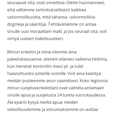
seuraavat sitä, ovat onnellisia. Olette huomanneet,
että vältämme tarkoituksellisesti kaikkea
uskonnollisuutta, mitä tahansa uskonnollisia
dogmeja ja sääntöjä. Tehtävänämme on antaa
sinulle uusi moraalilain malli, ja jos seuraat sitä, voit
siirtyä uuteen todellisuuteen.
Minun enkelini ja minä olemme aina
palveluksessanne, etenkin elämäsi vaikeina hetkinä,
kun menetät kontrollin itsesi yli ja tulet
haavoittuviksi pimeille voimille. Voit aina kääntyä
meidän puoleemme avun saamiksesi. Koko legioona
minun suojelusenkeleitäni ovat valmiita antamaan
sinulle apua ja suojelusta 24 tuntia vuorokaudessa.
Älä epäröi kysyä meiltä apua; meidän
velvollisuutemme ja sitoumuksemme on auttaa