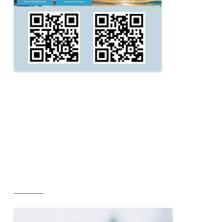
__________