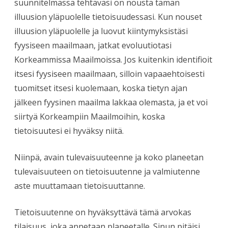
suunnitelmassa tehtäväsi on nousta tämän
illuusion yläpuolelle tietoisuudessasi. Kun nouset
illuusion yläpuolelle ja luovut kiintymyksistäsi
fyysiseen maailmaan, jatkat evoluutiotasi
Korkeammissa Maailmoissa. Jos kuitenkin identifioit
itsesi fyysiseen maailmaan, silloin vapaaehtoisesti
tuomitset itsesi kuolemaan, koska tietyn ajan
jälkeen fyysinen maailma lakkaa olemasta, ja et voi
siirtyä Korkeampiin Maailmoihin, koska
tietoisuutesi ei hyväksy niitä.
Niinpä, avain tulevaisuuteenne ja koko planeetan
tulevaisuuteen on tietoisuutenne ja valmiutenne
aste muuttamaan tietoisuuttanne.
Tietoisuutenne on hyväksyttävä tämä arvokas
tilaisuus, joka annetaan planeetalle. Sinun pitäisi