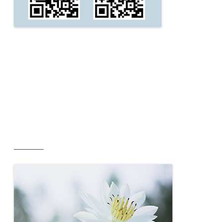
__________