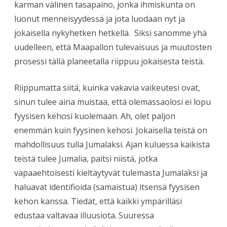
karman välinen tasapaino, jonka ihmiskunta on
luonut menneisyydessä ja jota luodaan nyt ja
jokaisella nykyhetken hetkellä.
Siksi sanomme yhä
uudelleen, että Maapallon tulevaisuus ja muutosten
prosessi tällä planeetalla riippuu jokaisesta teistä.
Riippumatta siitä, kuinka vakavia vaikeutesi ovat,
sinun tulee aina muistaa, että olemassaolosi ei lopu
fyysisen kehosi kuolemaan. Ah, olet paljon
enemmän kuin fyysinen kehosi. Jokaisella teistä on
mahdollisuus tulla Jumalaksi. Ajan kuluessa kaikista
teistä tulee Jumalia, paitsi niistä, jotka
vapaaehtoisesti kieltäytyvät tulemasta Jumalaksi ja
haluavat identifioida (samaistua) itsensä fyysisen
kehon kanssa. Tiedät, että kaikki ympärilläsi
edustaa valtavaa illuusiota. Suuressa