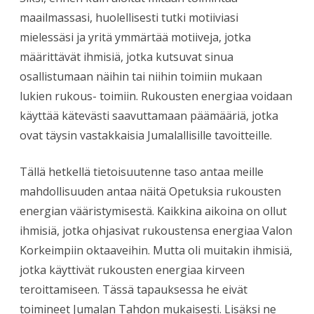
maailmassasi, huolellisesti tutki motiiviasi
mielessäsi ja yritä ymmärtää motiiveja, jotka
määrittävät ihmisiä, jotka kutsuvat sinua
osallistumaan näihin tai niihin toimiin mukaan
lukien rukous- toimiin. Rukousten energiaa voidaan
käyttää kätevästi saavuttamaan päämääriä, jotka
ovat täysin vastakkaisia Jumalallisille tavoitteille.
Tällä hetkellä tietoisuutenne taso antaa meille
mahdollisuuden antaa näitä Opetuksia rukousten
energian vääristymisestä. Kaikkina aikoina on ollut
ihmisiä, jotka ohjasivat rukoustensa energiaa Valon
Korkeimpiin oktaaveihin. Mutta oli muitakin ihmisiä,
jotka käyttivät rukousten energiaa kirveen
teroittamiseen. Tässä tapauksessa he eivät
toimineet Jumalan Tahdon mukaisesti. Lisäksi ne