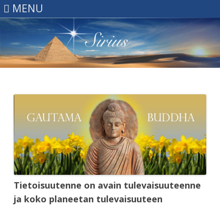
MENU
Skip
to
content
Tietoisuutenne on avain tulevaisuuteenne
ja koko planeetan tulevaisuuteen