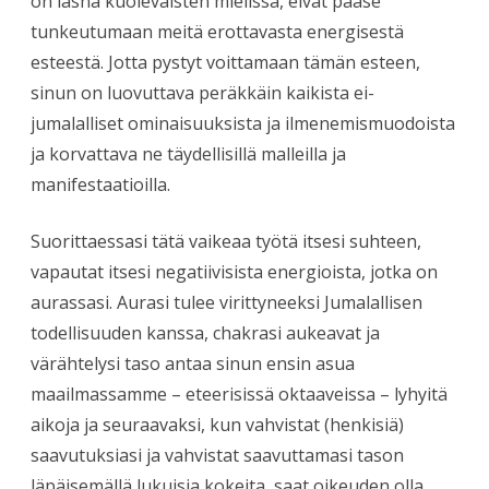
on läsnä kuolevaisten mielissä, eivät pääse
tunkeutumaan meitä erottavasta energisestä
esteestä. Jotta pystyt voittamaan tämän esteen,
sinun on luovuttava peräkkäin kaikista ei-
jumalalliset ominaisuuksista ja ilmenemismuodoista
ja korvattava ne täydellisillä malleilla ja
manifestaatioilla.
Suorittaessasi tätä vaikeaa työtä itsesi suhteen,
vapautat itsesi negatiivisista energioista, jotka on
aurassasi. Aurasi tulee virittyneeksi Jumalallisen
todellisuuden kanssa, chakrasi aukeavat ja
värähtelysi taso antaa sinun ensin asua
maailmassamme – eteerisissä oktaaveissa – lyhyitä
aikoja ja seuraavaksi, kun vahvistat (henkisiä)
saavutuksiasi ja vahvistat saavuttamasi tason
läpäisemällä lukuisia kokeita, saat oikeuden olla