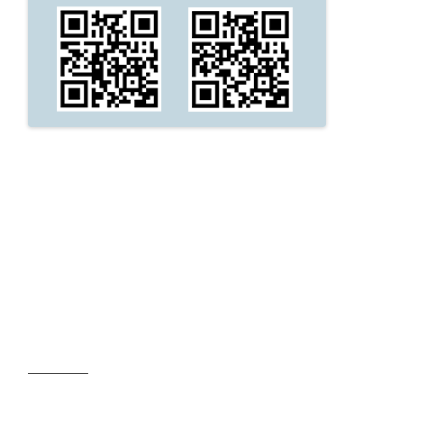
__________