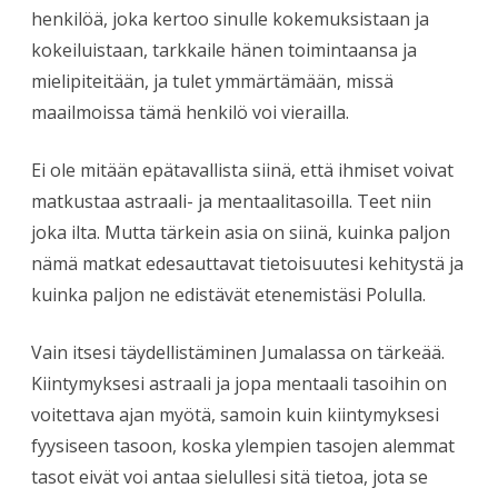
henkilöä, joka kertoo sinulle kokemuksistaan ja
kokeiluistaan, tarkkaile hänen toimintaansa ja
mielipiteitään, ja tulet ymmärtämään, missä
maailmoissa tämä henkilö voi vierailla.
Ei ole mitään epätavallista siinä, että ihmiset voivat
matkustaa astraali- ja mentaalitasoilla. Teet niin
joka ilta. Mutta tärkein asia on siinä, kuinka paljon
nämä matkat edesauttavat tietoisuutesi kehitystä ja
kuinka paljon ne edistävät etenemistäsi Polulla.
Vain itsesi täydellistäminen Jumalassa on tärkeää.
Kiintymyksesi astraali ja jopa mentaali tasoihin on
voitettava ajan myötä, samoin kuin kiintymyksesi
fyysiseen tasoon, koska ylempien tasojen alemmat
tasot eivät voi antaa sielullesi sitä tietoa, jota se