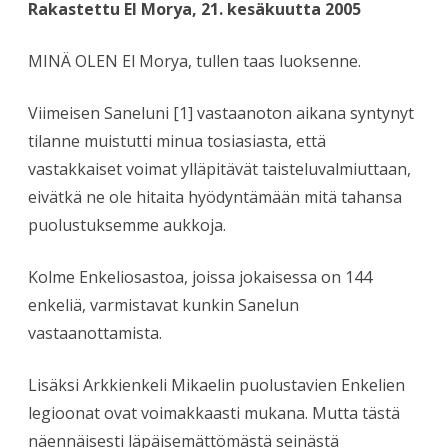
Rakastettu El Morya, 21. kesäkuutta 2005
MINÄ OLEN El Morya, tullen taas luoksenne.
Viimeisen Saneluni [1] vastaanoton aikana syntynyt
tilanne muistutti minua tosiasiasta, että
vastakkaiset voimat ylläpitävät taisteluvalmiuttaan,
eivätkä ne ole hitaita hyödyntämään mitä tahansa
puolustuksemme aukkoja.
Kolme Enkeliosastoa, joissa jokaisessa on 144
enkeliä, varmistavat kunkin Sanelun
vastaanottamista.
Lisäksi Arkkienkeli Mikaelin puolustavien Enkelien
legioonat ovat voimakkaasti mukana. Mutta tästä
näennäisesti läpäisemättömästä seinästä