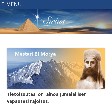
MENU
Skip
to
content
Tietoisuutesi on ainoa Jumalallisen
vapautesi rajoitus.