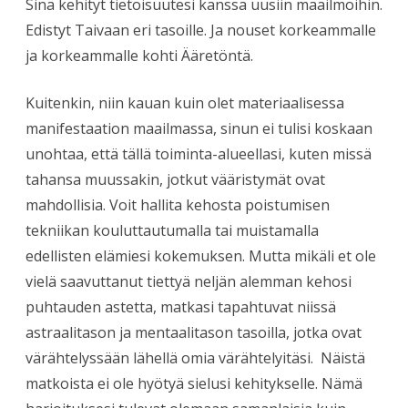
Sinä kehityt tietoisuutesi kanssa uusiin maailmoihin.
Edistyt Taivaan eri tasoille. Ja nouset korkeammalle
ja korkeammalle kohti Ääretöntä.
Kuitenkin, niin kauan kuin olet materiaalisessa
manifestaation maailmassa, sinun ei tulisi koskaan
unohtaa, että tällä toiminta-alueellasi, kuten missä
tahansa muussakin, jotkut vääristymät ovat
mahdollisia. Voit hallita kehosta poistumisen
tekniikan kouluttautumalla tai muistamalla
edellisten elämiesi kokemuksen. Mutta mikäli et ole
vielä saavuttanut tiettyä neljän alemman kehosi
puhtauden astetta, matkasi tapahtuvat niissä
astraalitason ja mentaalitason tasoilla, jotka ovat
värähtelyssään lähellä omia värähtelyitäsi. Näistä
matkoista ei ole hyötyä sielusi kehitykselle. Nämä