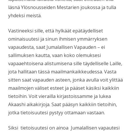
läsnä Ylösnousseiden Mestarien joukossa ja tulla
yhdeksi meistä.
Vastineeksi sille, että hylkäät epätäydelliset
ominaisuutesi ja sinun ihmisen ymmärryksen
vapaudesta, saat Jumalallisen Vapauden – ei
sallimuksen kautta, vaan koko olemuksesi
vapaaehtoisena alistumisena sille täydelliselle Laille,
jota hallitaan tässä maailmankaikkeudessa. Vasta
sitten saat vapauden asteen, jonka avulla voit ylittää
maailmojen väliset esteet ja pääset käsiksi kaikkiin
tietoihin. Voit vierailla kirjastoissamme ja lukea
Akaashi aikakirjoja. Saat pääsyn kaikkiin tietoihin,
jotka tietoisuutesi pystyy ottamaan vastaan.
Siksi tietoisuutesi on ainoa Jumalallisen vapautesi