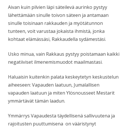
Aivan kuin pilvien läpi säteilevä aurinko pystyy
lähettämään sinulle toivon säteen ja antamaan
sinulle toisinaan rakkauden ja myötätunnon
tunteen, voit varustaa jokaista ihmistä, jonka
kohtaat elämässäsi, Rakkaudella sydämestäsi.
Usko minua, vain Rakkaus pystyy poistamaan kaikki
negatiiviset ilmenemismuodot maailmastasi.
Haluaisin kuitenkin palata keskeytetyn keskustelun
aiheeseen: Vapauden laatuun, Jumalallisen
vapauden laatuun ja miten Ylösnousseet Mestarit
ymmärtävät tämän laadun.
Ymmärrys Vapaudesta täydellisenä sallivuutena ja
rajoitusten puuttumisena on vääristynyt