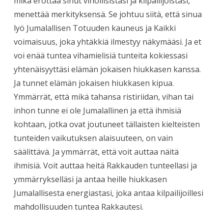
mikä erottaa sinut vihollisistasi ja kilpailijoistasi,
menettää merkityksensä. Se johtuu siitä, että sinua
lyö Jumalallisen Totuuden kauneus ja Kaikki
voimaisuus, joka yhtäkkiä ilmestyy näkymääsi. Ja et
voi enää tuntea vihamielisiä tunteita kokiessasi
yhtenäisyyttäsi elämän jokaisen hiukkasen kanssa.
Ja tunnet elämän jokaisen hiukkasen kipua.
Ymmärrät, että mikä tahansa ristiriidan, vihan tai
inhon tunne ei ole Jumalallinen ja että ihmisiä
kohtaan, jotka ovat joutuneet tällaisten kielteisten
tunteiden vaikutuksen alaisuuteen, on vain
säälittävä. Ja ymmärrät, että voit auttaa näitä
ihmisiä. Voit auttaa heitä Rakkauden tunteellasi ja
ymmärrykselläsi ja antaa heille hiukkasen
Jumalallisesta energiastasi, joka antaa kilpailijoillesi
mahdollisuuden tuntea Rakkautesi.