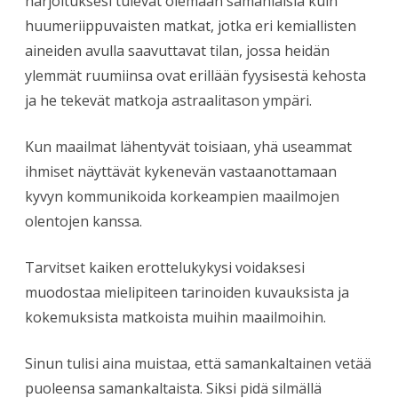
harjoituksesi tulevat olemaan samanlaisia kuin
huumeriippuvaisten matkat, jotka eri kemiallisten
aineiden avulla saavuttavat tilan, jossa heidän
ylemmät ruumiinsa ovat erillään fyysisestä kehosta
ja he tekevät matkoja astraalitason ympäri.
Kun maailmat lähentyvät toisiaan, yhä useammat
ihmiset näyttävät kykenevän vastaanottamaan
kyvyn kommunikoida korkeampien maailmojen
olentojen kanssa.
Tarvitset kaiken erottelukykysi voidaksesi
muodostaa mielipiteen tarinoiden kuvauksista ja
kokemuksista matkoista muihin maailmoihin.
Sinun tulisi aina muistaa, että samankaltainen vetää
puoleensa samankaltaista. Siksi pidä silmällä