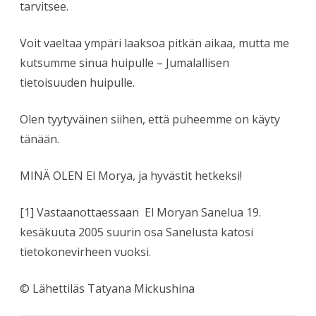
tarvitsee.
Voit vaeltaa ympäri laaksoa pitkän aikaa, mutta me
kutsumme sinua huipulle – Jumalallisen
tietoisuuden huipulle.
Olen tyytyväinen siihen, että puheemme on käyty
tänään.
MINÄ OLEN El Morya, ja hyvästit hetkeksi!
[1] Vastaanottaessaan El Moryan Sanelua 19.
kesäkuuta 2005 suurin osa Sanelusta katosi
tietokonevirheen vuoksi.
© Lähettiläs Tatyana Mickushina