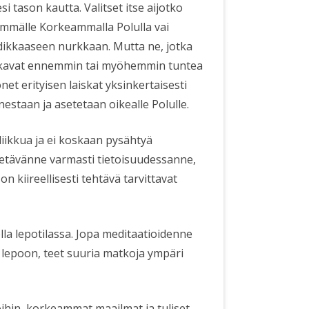
i tason kautta. Valitset itse aijotko
emmälle Korkeammalla Polulla vai
ikkaaseen nurkkaan. Mutta ne, jotka
alkavat ennemmin tai myöhemmin tuntea
t erityisen laiskat yksinkertaisesti
estaan ja asetetaan oikealle Polulle.
 liikkua ja ei koskaan pysähtyä
tietävänne varmasti tietoisuudessanne,
on kiireellisesti tehtävä tarvittavat
olla lepotilassa. Jopa meditaatioidenne
 lepoon, teet suuria matkoja ympäri
hin, korkeammat maailmat ja tuliset