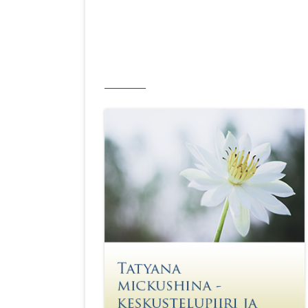
__________