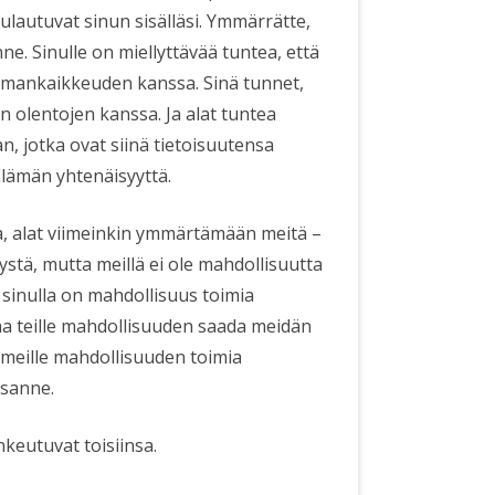
sulautuvat sinun sisälläsi. Ymmärrätte,
nne. Sinulle on miellyttävää tuntea, että
ilmankaikkeuden kanssa. Sinä tunnet,
en olentojen kanssa. Ja alat tuntea
, jotka ovat siinä tietoisuutensa
Elämän yhtenäisyyttä.
a, alat viimeinkin ymmärtämään meitä –
stä, mutta meillä ei ole mahdollisuutta
 sinulla on mahdollisuus toimia
taa teille mahdollisuuden saada meidän
meille mahdollisuuden toimia
ssanne.
keutuvat toisiinsa.