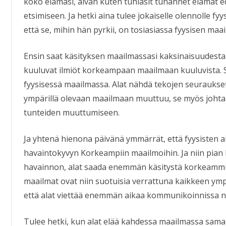
koko elämäsi, aivan kuten tuhlasit tuhannet elämät e
etsimiseen. Ja hetki aina tulee jokaiselle olennolle f
että se, mihin hän pyrkii, on tosiasiassa fyysisen maa
Ensin saat käsityksen maailmassasi kaksinaisuudesta
kuuluvat ilmiöt korkeampaan maailmaan kuuluvista. S
fyysisessä maailmassa. Alat nähdä tekojen seuraukset
ympärillä olevaan maailmaan muuttuu, se myös johtaa
tunteiden muuttumiseen.
Ja yhtenä hienona päivänä ymmärrät, että fyysisten ai
havaintokyvyn Korkeampiin maailmoihin. Ja niin pian 
havainnon, alat saada enemmän käsitystä korkeamm
maailmat ovat niin suotuisia verrattuna kaikkeen ymp
että alat viettää enemmän aikaa kommunikoinnissa n
Tulee hetki, kun alat elää kahdessa maailmassa saman