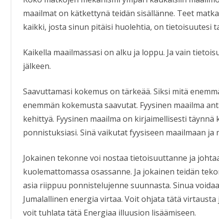
maailmat on kätkettynä teidän sisällänne. Teet matkasi
kaikki, josta sinun pitäisi huolehtia, on tietoisuutesi t
Kaikella maailmassasi on alku ja loppu. Ja vain tieto
jälkeen.
Saavuttamasi kokemus on tärkeää. Siksi mitä enemmän
enemmän kokemusta saavutat. Fyysinen maailma antaa
kehittyä. Fyysinen maailma on kirjaimellisesti täynnä k
ponnistuksiasi. Sinä vaikutat fyysiseen maailmaan ja 
Jokainen tekonne voi nostaa tietoisuuttanne ja joht
kuolemattomassa osassanne. Ja jokainen teidän tekon
asia riippuu ponnistelujenne suunnasta. Sinua voidaan
Jumalallinen energia virtaa. Voit ohjata tätä virtausta
voit tuhlata tätä Energiaa illuusion lisäämiseen.