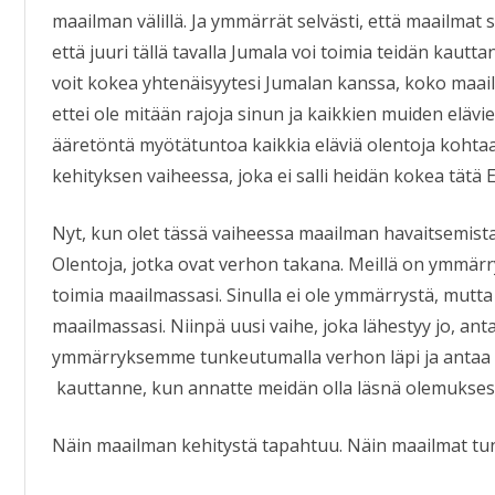
maailman välillä. Ja ymmärrät selvästi, että maailmat 
että juuri tällä tavalla Jumala voi toimia teidän kautta
voit kokea yhtenäisyytesi Jumalan kanssa, koko maa
ettei ole mitään rajoja sinun ja kaikkien muiden elävi
ääretöntä myötätuntoa kaikkia eläviä olentoja kohtaan
kehityksen vaiheessa, joka ei salli heidän kokea tätä 
Nyt, kun olet tässä vaiheessa maailman havaitsemist
Olentoja, jotka ovat verhon takana. Meillä on ymmärry
toimia maailmassasi. Sinulla ei ole ymmärrystä, mutta
maailmassasi. Niinpä uusi vaihe, joka lähestyy jo, an
ymmärryksemme tunkeutumalla verhon läpi ja antaa 
kauttanne, kun annatte meidän olla läsnä olemukse
Näin maailman kehitystä tapahtuu. Näin maailmat tun