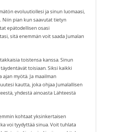
ätön evoluutiollesi ja sinun luomaasi,
. Niin pian kun saavutat tietyn
tat epätodellisen osasi
ttasi, sitä enemmän voit saada Jumalan
akkaisia toistensa kanssa. Sinun
ydentävät toisiaan. Siksi kaikki
 ajan myötä. Ja maailman
uutesi kautta, joka ohjaa Jumalallisen
teestä, yhdestä ainoasta Lähteestä
hemmin kohtaat yksinkertaisen
ka voi tyydyttää sinua. Voit tuhlata