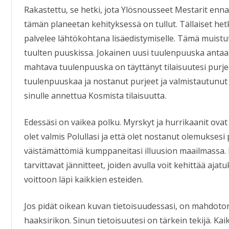
Rakastettu, se hetki, jota Ylösnousseet Mestarit en
tämän planeetan kehityksessä on tullut. Tällaiset hetk
palvelee lähtökohtana lisäedistymiselle. Tämä muist
tuulten puuskissa. Jokainen uusi tuulenpuuska antaa 
mahtava tuulenpuuska on täyttänyt tilaisuutesi purjee
tuulenpuuskaa ja nostanut purjeet ja valmistautunut 
sinulle annettua Kosmista tilaisuutta.
Edessäsi on vaikea polku. Myrskyt ja hurrikaanit ovat 
olet valmis Polullasi ja että olet nostanut olemuksesi 
väistämättömiä kumppaneitasi illuusion maailmassa. 
tarvittavat jännitteet, joiden avulla voit kehittää ajatu
voittoon läpi kaikkien esteiden.
Jos pidät oikean kuvan tietoisuudessasi, on mahdoton
haaksirikon. Sinun tietoisuutesi on tärkein tekijä. Ka