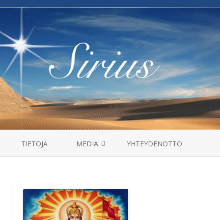
Skip
to
TIETOJA
MEDIA
YHTEYDENOTTO
content
MANTRAT
HAASTATTELUT
VIDEOT