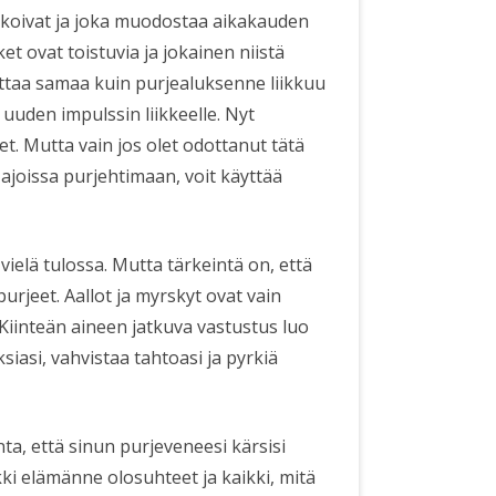
nakoivat ja joka muodostaa aikakauden
et ovat toistuvia ja jokainen niistä
uttaa samaa kuin purjealuksenne liikkuu
uuden impulssin liikkeelle. Nyt
t. Mutta vain jos olet odottanut tätä
ajoissa purjehtimaan, voit käyttää
vielä tulossa. Mutta tärkeintä on, että
purjeet. Aallot ja myrskyt ovat vain
Kiinteän aineen jatkuva vastustus luo
ksiasi, vahvistaa tahtoasi ja pyrkiä
ta, että sinun purjeveneesi kärsisi
ikki elämänne olosuhteet ja kaikki, mitä