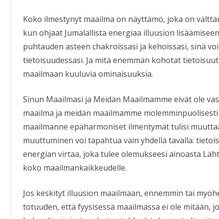
Koko ilmestynyt maailma on näyttämö, joka on välttäm
kun ohjaat Jumalallista energiaa illuusion lisäämiseen
puhtauden asteen chakroissasi ja kehoissasi, sinä voi
tietoisuudessasi. Ja mitä enemmän kohotat tietoisuu
maailmaan kuuluvia ominaisuuksia.
Sinun Maailmasi ja Meidän Maailmamme eivät ole vast
maailma ja meidän maailmamme molemminpuolisesti tä
maailmanne epäharmoniset ilmentymät tulisi muuttaa
muuttuminen voi tapahtua vain yhdellä tavalla: tietois
energian virtaa, joka tulee olemukseesi ainoasta Läh
koko maailmankaikkeudelle.
Jos keskityt illuusion maailmaan, ennemmin tai myö
totuuden, että fyysisessä maailmassa ei ole mitään, jo