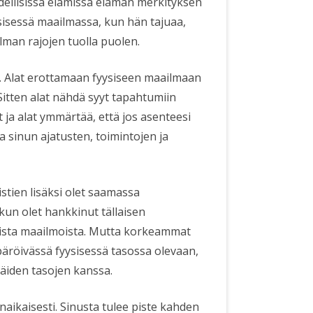
dellisissä elämissä elämän merkityksen
yysisessä maailmassa, kun hän tajuaa,
ilman rajojen tuolla puolen.
. Alat erottamaan fyysiseen maailmaan
itten alat nähdä syyt tapahtumiin
 ja alat ymmärtää, että jos asenteesi
 sinun ajatusten, toimintojen ja
stien lisäksi olet saamassa
kun olet hankkinut tällaisen
ista maailmoista. Mutta korkeammat
äröivässä fyysisessä tasossa olevaan,
äiden tasojen kanssa.
aikaisesti. Sinusta tulee piste kahden