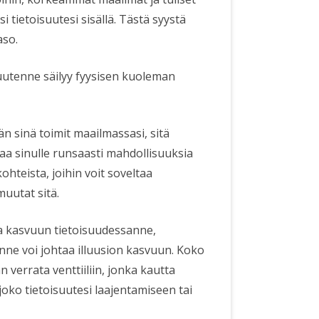
 tietoisuutesi sisällä. Tästä syystä
aso.
isuutenne säilyy fyysisen kuoleman
 sinä toimit maailmassasi, sitä
 sinulle runsaasti mahdollisuuksia
ohteista, joihin voit soveltaa
muutat sitä.
aa kasvuun tietoisuudessanne,
ne voi johtaa illuusion kasvuun. Koko
 verrata venttiiliin, jonka kautta
 joko tietoisuutesi laajentamiseen tai