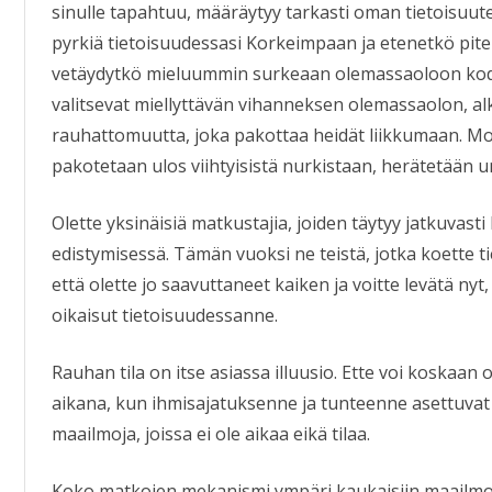
sinulle tapahtuu, määräytyy tarkasti oman tietoisuutes
pyrkiä tietoisuudessasi Korkeimpaan ja etenetkö pit
vetäydytkö mieluummin surkeaan olemassaoloon kod
valitsevat miellyttävän vihanneksen olemassaolon, 
rauhattomuutta, joka pakottaa heidät liikkumaan. Mone
pakotetaan ulos viihtyisistä nurkistaan, herätetään un
Olette yksinäisiä matkustajia, joiden täytyy jatkuvasti
edistymisessä. Tämän vuoksi ne teistä, jotka koette 
että olette jo saavuttaneet kaiken ja voitte levätä nyt, 
oikaisut tietoisuudessanne.
Rauhan tila on itse asiassa illuusio. Ette voi koskaan 
aikana, kun ihmisajatuksenne ja tunteenne asettuvat
maailmoja, joissa ei ole aikaa eikä tilaa.
Koko matkojen mekanismi ympäri kaukaisiin maailmoi