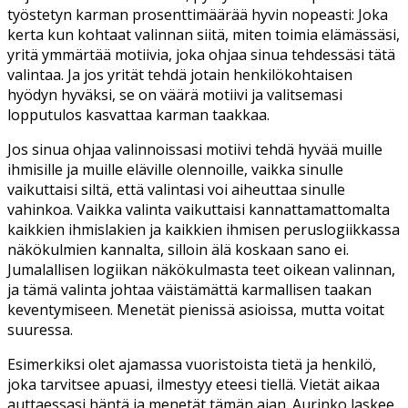
työstetyn karman prosenttimäärää hyvin nopeasti: Joka
kerta kun kohtaat valinnan siitä, miten toimia elämässäsi,
yritä ymmärtää motiivia, joka ohjaa sinua tehdessäsi tätä
valintaa. Ja jos yrität tehdä jotain henkilökohtaisen
hyödyn hyväksi, se on väärä motiivi ja valitsemasi
lopputulos kasvattaa karman taakkaa.
Jos sinua ohjaa valinnoissasi motiivi tehdä hyvää muille
ihmisille ja muille eläville olennoille, vaikka sinulle
vaikuttaisi siltä, että valintasi voi aiheuttaa sinulle
vahinkoa. Vaikka valinta vaikuttaisi kannattamattomalta
kaikkien ihmislakien ja kaikkien ihmisen peruslogiikkassa
näkökulmien kannalta, silloin älä koskaan sano ei.
Jumalallisen logiikan näkökulmasta teet oikean valinnan,
ja tämä valinta johtaa väistämättä karmallisen taakan
keventymiseen. Menetät pienissä asioissa, mutta voitat
suuressa.
Esimerkiksi olet ajamassa vuoristoista tietä ja henkilö,
joka tarvitsee apuasi, ilmestyy eteesi tiellä. Vietät aikaa
auttaessasi häntä ja menetät tämän ajan. Aurinko laskee