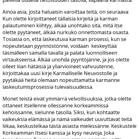
Ainoa asia, josta haluaisin varoittaa teitä, on seuraava:
Kun olette kirjoittaneet tällaisia kirjeitä ja karman
palautuminen kiihtyy, älkää unohtako sitä, mitä itse
olette pyytäneet, älkää nurkuko onnettomasta osasta.
Tosiasia on, että laskeutuva karman prosessi, kun se
nopeutetaan pyynnöstönne, voidaan keskeyttää
täsmälleen samalla tavalla ja palata luonnolliseen
virtaukseensa. Älkää unohda pyyntöjänne, ja jos olette
olleet liian hätäisiä ja yliarvioineet vahvuutenne,
kirjoittakaa uusi kirje Karmalliselle Neuvostolle ja
pyytäkää heitä olemaan nopeuttamatta karmanne
laskeutumisprosessia tulevaisuudessa.
Monet teistä eivät ymmärrä velvollisuuksia, jotka olette
ottaneet itsellenne ollessanne korkeammissa
kehoissanne, sielunne tasolla. Siksi, kun kohtaatte
vaikeuksia elämässä ja nämä vaikeudet uuvuttavat teitä
liikaa, keskustelkaa tästä asiasta mielessänne. Keskustele
Korkeamman Itsesi kanssa ja kysy neuvoja. Joka