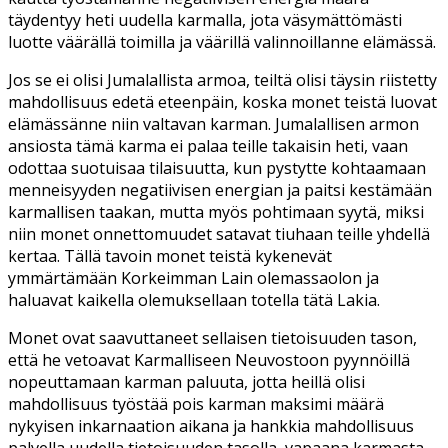
täydentyy heti uudella karmalla, jota väsymättömästi
luotte väärällä toimilla ja väärillä valinnoillanne elämässä.
Jos se ei olisi Jumalallista armoa, teiltä olisi täysin riistetty
mahdollisuus edetä eteenpäin, koska monet teistä luovat
elämässänne niin valtavan karman. Jumalallisen armon
ansiosta tämä karma ei palaa teille takaisin heti, vaan
odottaa suotuisaa tilaisuutta, kun pystytte kohtaamaan
menneisyyden negatiivisen energian ja paitsi kestämään
karmallisen taakan, mutta myös pohtimaan syytä, miksi
niin monet onnettomuudet satavat tiuhaan teille yhdellä
kertaa. Tällä tavoin monet teistä kykenevät
ymmärtämään Korkeimman Lain olemassaolon ja
haluavat kaikella olemuksellaan totella tätä Lakia.
Monet ovat saavuttaneet sellaisen tietoisuuden tason,
että he vetoavat Karmalliseen Neuvostoon pyynnöillä
nopeuttamaan karman paluuta, jotta heillä olisi
mahdollisuus työstää pois karman maksimi määrä
nykyisen inkarnaation aikana ja hankkia mahdollisuus
palvella uudella tietoisuuden tasolla, vapaana karmasta.