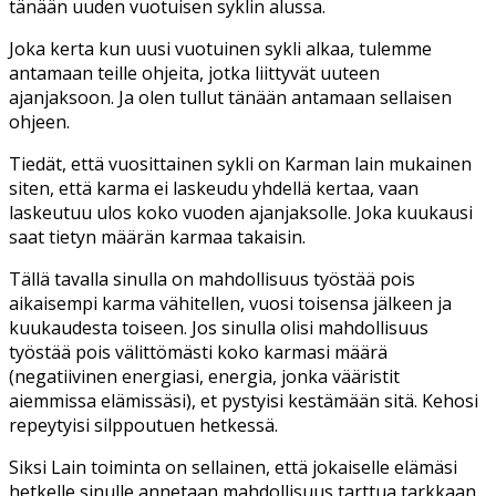
tänään uuden vuotuisen syklin alussa.
Joka kerta kun uusi vuotuinen sykli alkaa, tulemme
antamaan teille ohjeita, jotka liittyvät uuteen
ajanjaksoon. Ja olen tullut tänään antamaan sellaisen
ohjeen.
Tiedät, että vuosittainen sykli on Karman lain mukainen
siten, että karma ei laskeudu yhdellä kertaa, vaan
laskeutuu ulos koko vuoden ajanjaksolle. Joka kuukausi
saat tietyn määrän karmaa takaisin.
Tällä tavalla sinulla on mahdollisuus työstää pois
aikaisempi karma vähitellen, vuosi toisensa jälkeen ja
kuukaudesta toiseen. Jos sinulla olisi mahdollisuus
työstää pois välittömästi koko karmasi määrä
(negatiivinen energiasi, energia, jonka vääristit
aiemmissa elämissäsi), et pystyisi kestämään sitä. Kehosi
repeytyisi silppoutuen hetkessä.
Siksi Lain toiminta on sellainen, että jokaiselle elämäsi
hetkelle sinulle annetaan mahdollisuus tarttua tarkkaan