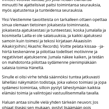
minuutti he ajattelisivat paitsi toimintansa seurauksia,
myös ajatustensa ja tunteidensa seurauksia.
Yksi Viestiemme tavoitteista on tarkalleen ottaen opettaa
sinua olemaan tietoinen jokaisesta toiminnasta,
jokaisesta ajatuksestasi ja tunteestasi, koska Jumalalla ja
kosmisella Lailla ei ole salaisuuksia, ja kaikki ajatuksesi
samoin kuin toimesi ja tekosi kirjataan Akaasisiin
Aikakirjoihin.( Akashic Records). Voitte pelata kissaa- -ja-
hiirtä keskenänne ja piilottaa todelliset motiivinne ja
negatiiviset ajatuksenne. Jumala näkee kaiken, ja teidän
on mahdotonta piilottaa sydämenne pienimpiäkään
salaisia toimia Häneltä.
Sinulle ei olisi virhe tehdä säännöksi tuntea jatkuvasti
lähelläsi näkymätön todistaja, joka valvoo toimiasi ja jopa
sydämesi toimintaa, silloin pystyt lähestymään kaikkia
elämäsi toimia ja valintojasi vastuullisemmalla tavalla.
Haluan antaa sinulle vielä yhden tärkeän neuvon; Jos
ohjaat itseäsi sen mukaan, pystyt lisäämään pois