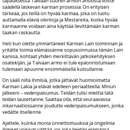
tapauksessa Taivaan suuren armon ansiosta voitte
säädellä laskevan karman prosessia. On erityisen
tärkeää, jos teillä on hyvää karmaa, joka on luotu
auttamalla eläviä olentoja ja Mestareita, koska hyvää
karmaanne voidaan aina käyttää lievittämään karman
taakan raskautta.
Heti kun olette ymmärtäneet Karman Lain toiminnan ja
yritätte toimia elämässänne sopusoinnussa tämän Lain
kanssa, kohtaat yhden merkittävän jatkokehityksen
osatekijän, ja Taivaan armo ei tule epäonnistumaan
tulemaan apuunne ensimmäisellä kutsullanne.
On sääli niitä ihmisiä, jotka jättävät huomioimatta
Karman Lakia ja elävät edelleen periaatteella: Minun
jälkee
ni – vedenpaisumus.
Teidän tulisi miettiä tätä
teidän lausettanne. Saattaa olla, että seuraavassa
inkarnaatiossanne joudutte vedenpaisumukseen, jonka
vedätte itsellenne.
Ajattele, kuinka monia onnettomuuksia ja ongelmia
ihmiset voisivat välttää, jos joka heidän elämänsä