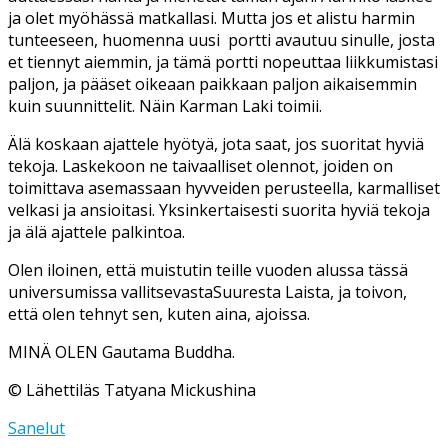
ja olet myöhässä matkallasi. Mutta jos et alistu harmin
tunteeseen, huomenna uusi portti avautuu sinulle, josta
et tiennyt aiemmin, ja tämä portti nopeuttaa liikkumistasi
paljon, ja pääset oikeaan paikkaan paljon aikaisemmin
kuin suunnittelit. Näin Karman Laki toimii.
Älä koskaan ajattele hyötyä, jota saat, jos suoritat hyviä
tekoja. Laskekoon ne taivaalliset olennot, joiden on
toimittava asemassaan hyvveiden perusteella, karmalliset
velkasi ja ansioitasi. Yksinkertaisesti suorita hyviä tekoja
ja älä ajattele palkintoa.
Olen iloinen, että muistutin teille vuoden alussa tässä
universumissa vallitsevastaSuuresta Laista, ja toivon,
että olen tehnyt sen, kuten aina, ajoissa.
MINÄ OLEN Gautama Buddha.
© Lähettiläs Tatyana Mickushina
Sanelut