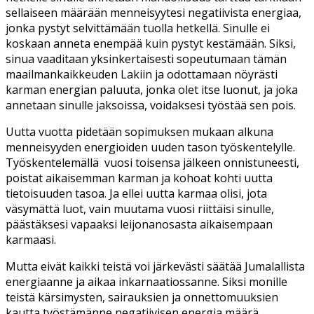
sellaiseen määrään menneisyytesi negatiivista energiaa,
jonka pystyt selvittämään tuolla hetkellä. Sinulle ei
koskaan anneta enempää kuin pystyt kestämään. Siksi,
sinua vaaditaan yksinkertaisesti sopeutumaan tämän
maailmankaikkeuden Lakiin ja odottamaan nöyrästi
karman energian paluuta, jonka olet itse luonut, ja joka
annetaan sinulle jaksoissa, voidaksesi työstää sen pois.
Uutta vuotta pidetään sopimuksen mukaan alkuna
menneisyyden energioiden uuden tason työskentelylle.
Työskentelemällä vuosi toisensa jälkeen onnistuneesti,
poistat aikaisemman karman ja kohoat kohti uutta
tietoisuuden tasoa. Ja ellei uutta karmaa olisi, jota
väsymättä luot, vain muutama vuosi riittäisi sinulle,
päästäksesi vapaaksi leijonanosasta aikaisempaan
karmaasi.
Mutta eivät kaikki teistä voi järkevästi säätää Jumalallista
energiaanne ja aikaa inkarnaatiossanne. Siksi monille
teistä kärsimysten, sairauksien ja onnettomuuksien
kautta työstämänne negatiivisen energia määrä