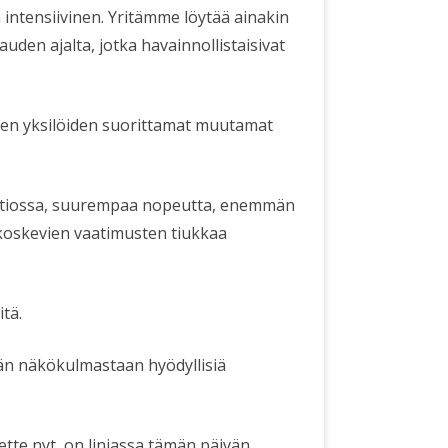
 intensiivinen. Yritämme löytää ainakin
auden ajalta, jotka havainnollistaisivat
ien yksilöiden suorittamat muutamat
atiossa, suurempaa nopeutta, enemmän
koskevien vaatimusten tiukkaa
tä.
dän näkökulmastaan hyödyllisiä
eette nyt, on linjassa tämän päivän