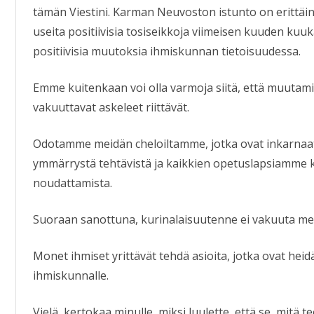
tämän Viestini. Karman Neuvoston istunto on erittäin
useita positiivisia tosiseikkoja viimeisen kuuden kuuk
positiivisia muutoksia ihmiskunnan tietoisuudessa.
Emme kuitenkaan voi olla varmoja siitä, että muutam
vakuuttavat askeleet riittävät.
Odotamme meidän cheloiltamme, jotka ovat inkarna
ymmärrystä tehtävistä ja kaikkien opetuslapsiamme 
noudattamista.
Suoraan sanottuna, kurinalaisuutenne ei vakuuta mei
Monet ihmiset yrittävät tehdä asioita, jotka ovat hei
ihmiskunnalle.
Vielä, kertokaa minulle, miksi luulette, että se, mitä t