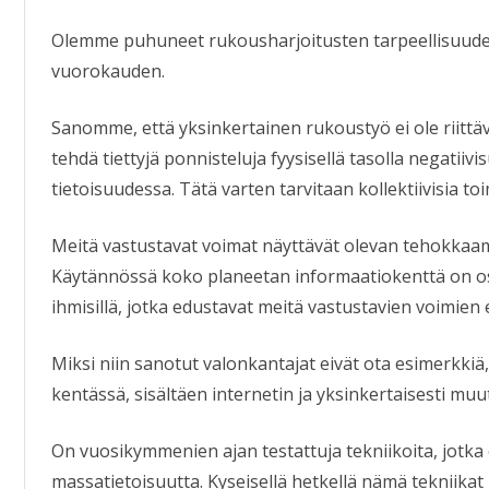
Olemme puhuneet rukousharjoitusten tarpeellisuude
vuorokauden.
Sanomme, että yksinkertainen rukoustyö ei ole riittä
tehdä tiettyjä ponnisteluja fyysisellä tasolla negatii
tietoisuudessa. Tätä varten tarvitaan kollektiivisia t
Meitä vastustavat voimat näyttävät olevan tehokkaam
Käytännössä koko planeetan informaatiokenttä on o
ihmisillä, jotka edustavat meitä vastustavien voimien 
Miksi niin sanotut valonkantajat eivät ota esimerkki
kentässä, sisältäen internetin ja yksinkertaisesti mu
On vuosikymmenien ajan testattuja tekniikoita, jotk
massatietoisuutta. Kyseisellä hetkellä nämä tekniikat