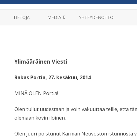
Skip
to
TIETOJA
MEDIA
YHTEYDENOTTO
content
MANTRAT
HAASTATTELUT
VIDEOT
Ylimääräinen Viesti
KIRJAT
Rakas Portia, 27. kesäkuu, 2014
MINÄ OLEN Portia!
Olen tullut uudestaan ja voin vakuuttaa teille, että 
olemaan kovin iloinen.
Olen juuri poistunut Karman Neuvoston istunnosta vo