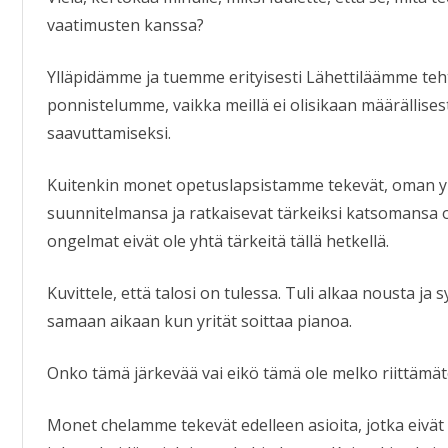
vaatimusten kanssa?
Ylläpidämme ja tuemme erityisesti Lähettiläämme te
ponnistelumme, vaikka meillä ei olisikaan määrällise
saavuttamiseksi.
Kuitenkin monet opetuslapsistamme tekevät, oman yl
suunnitelmansa ja ratkaisevat tärkeiksi katsomansa 
ongelmat eivät ole yhtä tärkeitä tällä hetkellä.
Kuvittele, että talosi on tulessa. Tuli alkaa nousta ja
samaan aikaan kun yrität soittaa pianoa.
Onko tämä järkevää vai eikö tämä ole melko riittämä
Monet chelamme tekevät edelleen asioita, jotka eivät 