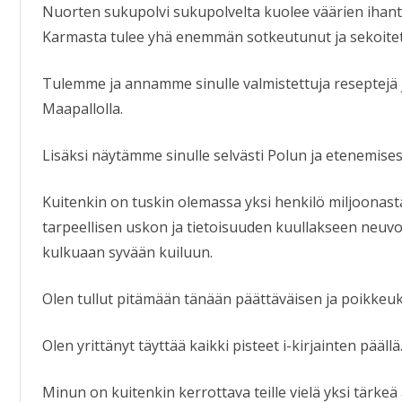
Nuorten sukupolvi sukupolvelta kuolee väärien ihante
Karmasta tulee yhä enemmän sotkeutunut ja sekoitet
Tulemme ja annamme sinulle valmistettuja reseptejä j
Maapallolla.
Lisäksi näytämme sinulle selvästi Polun ja etenemise
Kuitenkin on tuskin olemassa yksi henkilö miljoonast
tarpeellisen uskon ja tietoisuuden kuullakseen neuvo
kulkuaan syvään kuiluun.
Olen tullut pitämään tänään päättäväisen ja poikkeuk
Olen yrittänyt täyttää kaikki pisteet i-kirjainten päällä
Minun on kuitenkin kerrottava teille vielä yksi tärkeä 