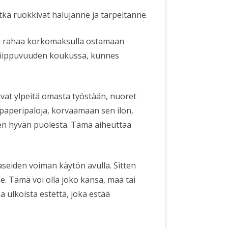
tka ruokkivat halujanne ja tarpeitanne.
sti rahaa korkomaksulla ostamaan
n riippuvuuden koukussa, kunnes
sivat ylpeitä omasta työstään, nuoret
paperipaloja, korvaamaan sen ilon,
sen hyvän puolesta. Tämä aiheuttaa
a aseiden voiman käytön avulla. Sitten
e. Tämä voi olla joko kansa, maa tai
 ulkoista estettä, joka estää