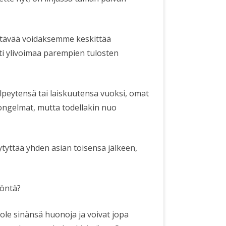
htävää voidaksemme keskittää
sti ylivoimaa parempien tulosten
peytensä tai laiskuutensa vuoksi, omat
ongelmat, mutta todellakin nuo
 sytyttää yhden asian toisensa jälkeen,
töntä?
ole sinänsä huonoja ja voivat jopa