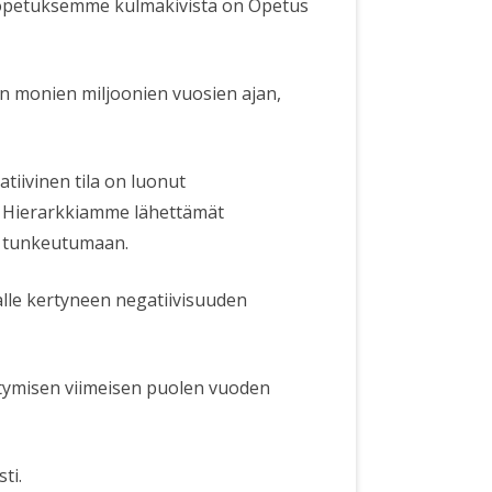
i opetuksemme kulmakivistä on Opetus
en monien miljoonien vuosien ajan,
iivinen tila on luonut
n Hierarkkiamme lähettämät
e tunkeutumaan.
alle kertyneen negatiivisuuden
tymisen viimeisen puolen vuoden
ti.