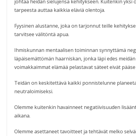
johtaa heidän sielujensa kehitykseen. Kuitenkin yks
tarpeesta auttaa kaikkia eläviä olentoja.
Fyysinen alustanne, joka on tarjonnut teille kehityks
tarvitsee välitöntä apua.
Ihmiskunnan mentaalisen toiminnan synnyttämä negat
läpäisemättömän haarniskan, jonka läpi edes meidä
voimakkaimmat elämää pelastavat säteet eivät pääs
Teidän on keskitettävä kaikki ponnistelunne planeet
neutraloimiseksi.
Olemme kuitenkin havainneet negatiivisuuden lisään
aikana.
Olemme asettaneet tavoitteet ja tehtävät melko selväs