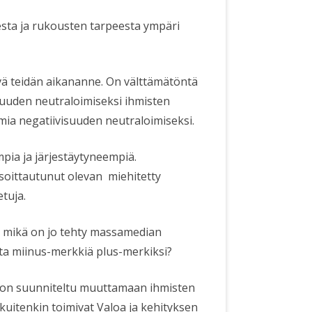
sta ja rukousten tarpeesta ympäri
vä teidän aikananne. On välttämätöntä
visuuden neutraloimiseksi ihmisten
oimia negatiivisuuden neutraloimiseksi.
pia ja järjestäytyneempiä.
soittautunut olevan
miehitetty
etuja.
ä, mikä on jo tehty massamedian
uta miinus-merkkiä plus-merkiksi?
a on suunniteltu muuttamaan ihmisten
 kuitenkin toimivat Valoa ja kehityksen