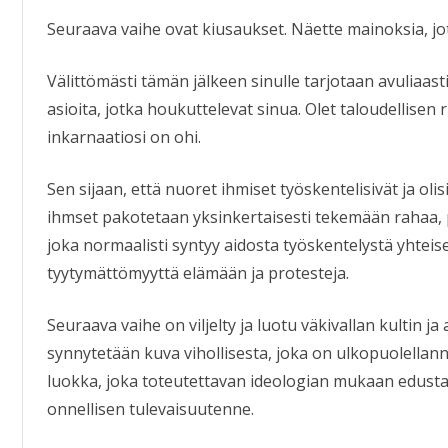
Seuraava vaihe ovat kiusaukset. Näette mainoksia, jo
Välittömästi tämän jälkeen sinulle tarjotaan avuliaa
asioita, jotka houkuttelevat sinua. Olet taloudellise
inkarnaatiosi on ohi.
Sen sijaan, että nuoret ihmiset työskentelisivät ja oli
ihmset pakotetaan yksinkertaisesti tekemään rahaa, 
joka normaalisti syntyy aidosta työskentelystä yhtei
tyytymättömyyttä elämään ja protesteja.
Seuraava vaihe on viljelty ja luotu väkivallan kultin j
synnytetään kuva vihollisesta, joka on ulkopuolellann
luokka, joka toteutettavan ideologian mukaan edustaa
onnellisen tulevaisuutenne.