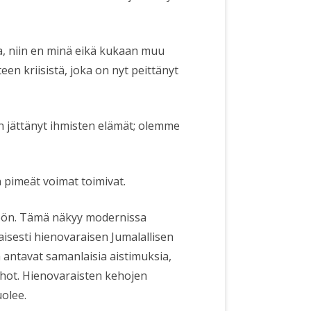
a, niin en minä eikä kukaan muu
en kriisistä, joka on nyt peittänyt
 on jättänyt ihmisten elämät; olemme
 pimeät voimat toimivat.
töön. Tämä näkyy modernissa
aisesti hienovaraisen Jumalallisen
 antavat samanlaisia aistimuksia,
ehot. Hienovaraisten kehojen
olee.