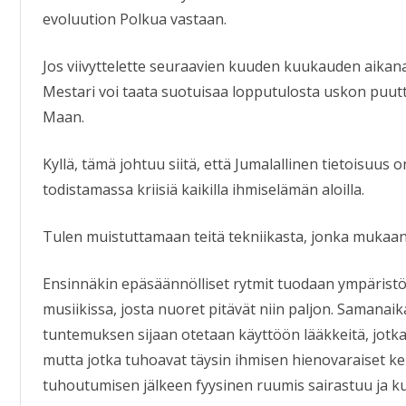
evoluution Polkua vastaan.
Jos viivyttelette seuraavien kuuden kuukauden aikan
Mestari voi taata suotuisaa lopputulosta uskon puutte
Maan.
Kyllä, tämä johtuu siitä, että Jumalallinen tietoisuus
todistamassa kriisiä kaikilla ihmiselämän aloilla.
Tulen muistuttamaan teitä tekniikasta, jonka mukaan
Ensinnäkin epäsäännölliset rytmit tuodaan ympäris
musiikissa, josta nuoret pitävät niin paljon. Samanaik
tuntemuksen sijaan otetaan käyttöön lääkkeitä, jotka
mutta jotka tuhoavat täysin ihmisen hienovaraiset k
tuhoutumisen jälkeen fyysinen ruumis sairastuu ja ku