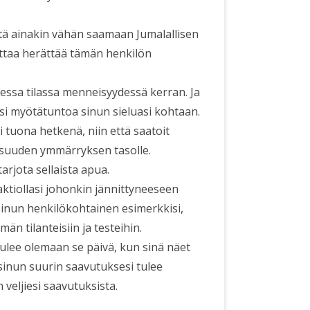
sitä ainakin vähän saamaan Jumalallisen
attaa herättää tämän henkilön
sessa tilassa menneisyydessä kerran. Ja
maisi myötätuntoa sinun sieluasi kohtaan.
i tuona hetkenä, niin että saatoit
isuuden ymmärryksen tasolle.
arjota sellaista apua.
aktiollasi johonkin jännittyneeseen
 sinun henkilökohtainen esimerkkisi,
än tilanteisiin ja testeihin.
ulee olemaan se päivä, kun sinä näet
 sinun suurin saavutuksesi tulee
 veljiesi saavutuksista.