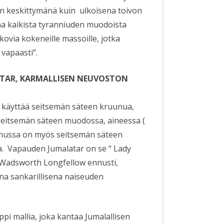
 keskittymänä kuin ulkoisena toivon
a kaikista tyranniuden muodoista
, kovia kokeneille massoille, jotka
 vapaasti”.
TAR, KARMALLISEN NEUVOSTON
 käyttää seitsemän säteen kruunua,
seitsemän säteen muodossa, aineessa (
uunussa on myös seitsemän säteen
sa. Vapauden Jumalatar on se “ Lady
y Wadsworth Longfellow ennusti,
na sankarillisena naiseuden
i mallia, joka kantaa Jumalallisen