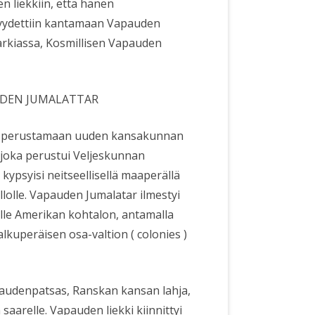
n liekkiin, että hänen
yydettiin kantamaan Vapauden
rarkiassa, Kosmillisen Vapauden
UDEN JUMALATTAR
eja perustamaan uuden kansakunnan
, joka perustui Veljeskunnan
kypsyisi neitseellisellä maaperällä
olle. Vapauden Jumalatar ilmestyi
nelle Amerikan kohtalon, antamalla
lkuperäisen osa-valtion ( colonies )
apaudenpatsas, Ranskan kansan lahja,
 saarelle. Vapauden liekki kiinnittyi