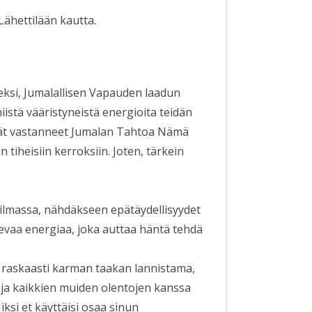
ähettilään kautta.
ksi, Jumalallisen Vapauden laadun
istä vääristyneistä energioita teidän
ivät vastanneet Jumalan Tahtoa Nämä
 tiheisiin kerroksiin. Joten, tärkein
lmassa, nähdäkseen epätäydellisyydet
evaa energiaa, joka auttaa häntä tehdä
in raskaasti karman taakan lannistama,
ja kaikkien muiden olentojen kanssa
ksi et käyttäisi osaa sinun