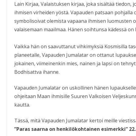
Lain Kirjaa, Valaistuksen kirjaa, joka sisältää tiedon,
ihmisen virheiden yöstä. Vapauden patsaan pohjalla o
symbolisoivat olemista vapaana ihmisen luomusten o
valaisemaan maailmaa. Hänen soihtunsa kädessä on k
Vaikka hän on saavuttanut vihkimyksiä Kosmisilla tasoi
planeetalle, Vapauden Jumalatar on ottanut lupauks
jokainen, viimeinenkin mies, nainen ja lapsi on teh
Bodhisattva ihanne.
Vapauden Jumalatar on uskollinen hänen lupauksellee
ohjeitaan Maan ihmisille Suuren Valkoisen Veljeskun
kautta.
Tässä, mitä Vapauden Jumalatar kertoi meille viestis
”Paras saarna on henkilökohtainen esimerkki” 22.