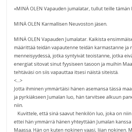
«MINÄ OLEN Vapauden jumalatar, tullut teille tämän L
MINÄ OLEN Karmallisen Neuvoston jäsen.
MINÄ OLEN Vapauden Jumalatar. Kaikista ensimmäise
määrittää teidän vapautenne teidän karmastanne ja ni
menneisyydessä, jotka syntyivät teoistanne, jotka e
energiat sitovat sinut fyysiseen tasoon ja muihin Maan
tehtäväsi on siis vapauttaa itsesi näistä siteistä.
<…>
Jotta ihminen ymmärtäisi hänen asemansa tässä maai
ja pyrkiäkseen Jumalan luo, hän tarvitsee alkuun pan
niin.
Kuvittele, että sinä saavut henkilön luo, joka on ni
ettei hän ymmärrä hänen yhteyttään Jumalan kanssa 
Maassa. Hän on kuten nokinen vaasi, liian nokinen. Mi