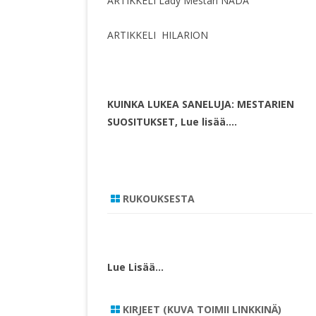
ARTIKKELI Lady Mestari NADA
ARTIKKELI HILARION
KUINKA LUKEA SANELUJA: MESTARIEN
SUOSITUKSET, Lue lisää….
RUKOUKSESTA
Lue Lisää…
KIRJEET (KUVA TOIMII LINKKINÄ)