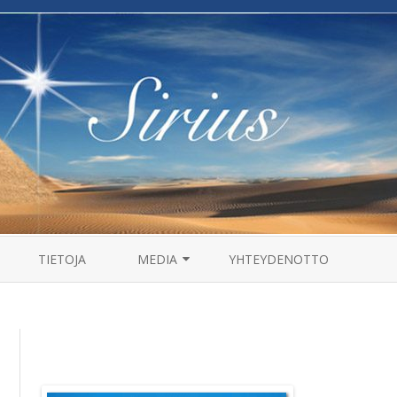
Skip
to
TIETOJA
MEDIA
YHTEYDENOTTO
content
MANTRAT
HAASTATTELUT
VIDEOT