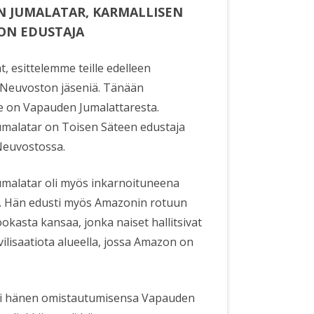
 JUMALATAR, KARMALLISEN
ON EDUSTAJA
t, esittelemme teille edelleen
 Neuvoston jäseniä. Tänään
e on Vapauden Jumalattaresta.
malatar on Toisen Säteen edustaja
Neuvostossa.
malatar oli myös inkarnoituneena
la. Hän edusti myös Amazonin rotuun
okasta kansaa, jonka naiset hallitsivat
vilisaatiota alueella, jossa Amazon on
oli hänen omistautumisensa Vapauden