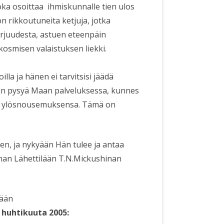
 joka osoittaa ihmiskunnalle tien ulos
n rikkoutuneita ketjuja, jotka
rjuudesta, astuen eteenpäin
osmisen valaistuksen liekki.
lla ja hänen ei tarvitsisi jäädä
en pysyä Maan palveluksessa, kunnes
nyt ylösnousemuksensa. Tämä on
n, ja nykyään Hän tulee ja antaa
nan Lähettilään T.N.Mickushinan
sään
 huhtikuuta 2005: