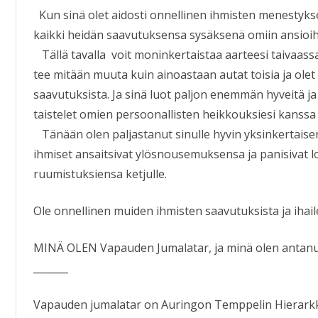
Kun sinä olet aidosti onnellinen ihmisten menestykse
kaikki heidän saavutuksensa sysäksenä omiin ansioih
Tällä tavalla voit moninkertaistaa aarteesi taivaassa
tee mitään muuta kuin ainoastaan autat toisia ja ole
saavutuksista. Ja sinä luot paljon enemmän hyveitä ja
taistelet omien persoonallisten heikkouksiesi kanssa k
Tänään olen paljastanut sinulle hyvin yksinkertaise
ihmiset ansaitsivat ylösnousemuksensa ja panisivat 
ruumistuksiensa ketjulle.
Ole onnellinen muiden ihmisten saavutuksista ja ihail
MINÄ OLEN Vapauden Jumalatar, ja minä olen antanu
_______
Vapauden jumalatar on Auringon Temppelin Hierarkk