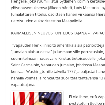
Hengelle, joka ruumiillistui Sydämen Kolmin kertaisee
ylösnousemuksensa jälkeen häntä, Lady Mestaria, p
Jumalattaren titteliä, osoittaen hänen virkaansa Hie
tietoisuuden auktoriteettina Maapallolla.
KARMALLISEN NEUVOSTON EDUSTAJANA – VAPA
“Vapauden Henki innoitti amerikkalaisia patrioott
“Jumalan alaisuudessa” ja luomaan sille perustuslain
suunnitelmaan nousevalle Kristus tietoisuudelle, joka 
Saint Germainin, Vapauden Jumalan, johdossa Maapall
kenraali Washingtonille talvella 1777 ja paljastai hä
hänelle voimaa ja rohkeutta suorittaa tehtävänsä 13 a
vapauttajana.
Ei ole ihme, että V
pystytettiin Bedloe´n