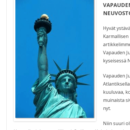
KIRJAT
VAPAUDEN
NEUVOST
Hyvät ystävä
Karmallisen
artikkelimm
Vapauden Ju
kyseisessä 
Vapauden Ju
Atlantiksel
kuuluvaa, ko
muinaista si
nyt.
Niin suuri 