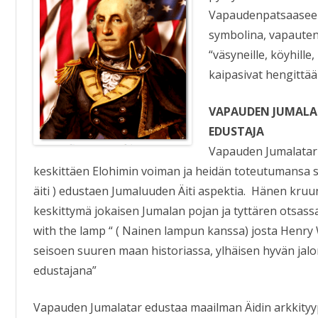
Vapaudenpatsaaseen
symbolina, vapauten
“väsyneille, köyhille
kaipasivat hengittää
VAPAUDEN JUMALA
EDUSTAJA
Vapauden Jumalatar
keskittäen Elohimin voiman ja heidän toteutumansa 
äiti ) edustaen Jumaluuden Äiti aspektia. Hänen kr
keskittymä jokaisen Jumalan pojan ja tyttären otsas
with the lamp “ ( Nainen lampun kanssa) josta Henr
seisoen suuren maan historiassa, ylhäisen hyvän jalo
edustajana”
Vapauden Jumalatar edustaa maailman Äidin arkkityypp