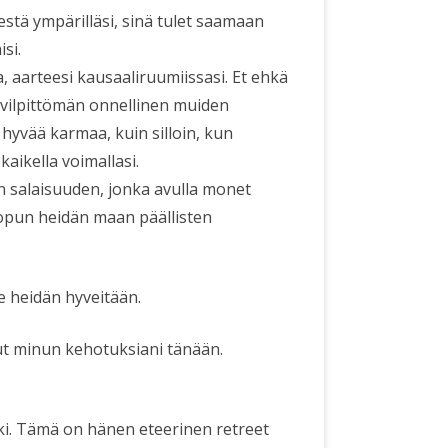
stä ympärilläsi, sinä tulet saamaan
isi.
, aarteesi kausaaliruumiissasi. Et ehkä
t vilpittömän onnellinen muiden
 hyvää karmaa, kuin silloin, kun
aikella voimallasi.
n salaisuuden, jonka avulla monet
lopun heidän maan päällisten
e heidän hyveitään.
t minun kehotuksiani tänään.
i. Tämä on hänen eteerinen retreet