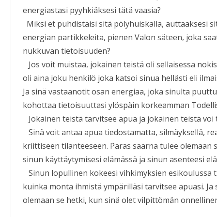
energiastasi pyyhkiäksesi tätä vaasia?
Miksi et puhdistaisi sitä pölyhuiskalla, auttaaksesi 
energian partikkeleita, pienen Valon säteen, joka sa
nukkuvan tietoisuuden?
Jos voit muistaa, jokainen teistä oli sellaisessa noki
oli aina joku henkilö joka katsoi sinua hellästi eli il
Ja sinä vastaanotit osan energiaa, joka sinulta puuttu
kohottaa tietoisuuttasi ylöspäin korkeamman Todell
Jokainen teistä tarvitsee apua ja jokainen teistä voi t
Sinä voit antaa apua tiedostamatta, silmäyksellä, re
kriittiseen tilanteeseen. Paras saarna tulee olemaan
sinun käyttäytymisesi elämässä ja sinun asenteesi eläm
Sinun lopullinen kokeesi vihkimyksien esikoulussa t
kuinka monta ihmistä ympärilläsi tarvitsee apuasi. Ja
olemaan se hetki, kun sinä olet vilpittömän onnellinen