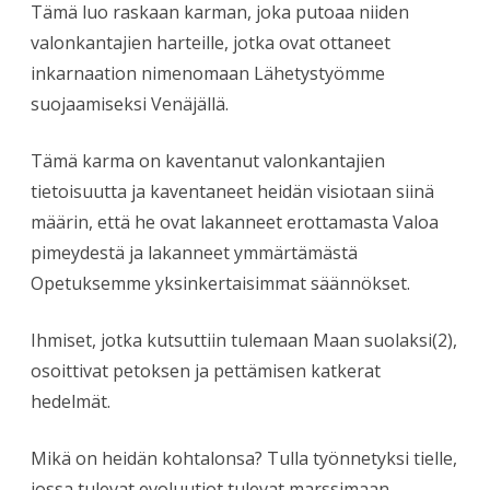
Tämä luo raskaan karman, joka putoaa niiden
valonkantajien harteille, jotka ovat ottaneet
inkarnaation nimenomaan Lähetystyömme
suojaamiseksi Venäjällä.
Tämä karma on kaventanut valonkantajien
tietoisuutta ja kaventaneet heidän visiotaan siinä
määrin, että he ovat lakanneet erottamasta Valoa
pimeydestä ja lakanneet ymmärtämästä
Opetuksemme yksinkertaisimmat säännökset.
Ihmiset, jotka kutsuttiin tulemaan Maan suolaksi(2),
osoittivat petoksen ja pettämisen katkerat
hedelmät.
Mikä on heidän kohtalonsa? Tulla työnnetyksi tielle,
jossa tulevat evoluutiot tulevat marssimaan.