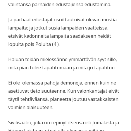
valintansa parhaiden edustajiensa edustamina.
Ja parhaat edustajat osoittautuivat olevan mustia
lampaita; ja jotkut susia lampaiden vaatteissa,
etsivät kadonneita lampaita saadakseen heidät
lopulta pois Polulta (4 ).
Haluan teidän mielessänne ymmärtävän syyt sille,
mitä pian tulee tapahtumaan ja mitä jo tapahtuu.
Ei ole
olemassa pahoja demoneja, ennen kuin ne
asettuvat tietoisuuteenne. Kun valonkantajat eivät
täytä tehtäväänsä, planeetta joutuu vastakkaisten
voimien alaisuuteen.
Sivilisaatio, joka on repinyt itsensä irti Jumalasta ja
Hänen Laistaan, ei voi olla olemassa mitään