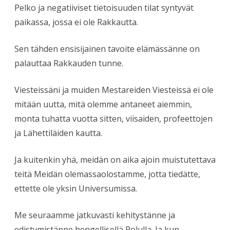
Pelko ja negatiiviset tietoisuuden tilat syntyvät
paikassa, jossa ei ole Rakkautta.
Sen tähden ensisijainen tavoite elämässänne on
palauttaa Rakkauden tunne.
Viesteissäni ja muiden Mestareiden Viesteissä ei ole
mitään uutta, mitä olemme antaneet aiemmin,
monta tuhatta vuotta sitten, viisaiden, profeettojen
ja Lähettiläiden kautta.
Ja kuitenkin yhä, meidän on aika ajoin muistutettava
teitä Meidän olemassaolostamme, jotta tiedätte,
ettette ole yksin Universumissa.
Me seuraamme jatkuvasti kehitystänne ja
edistymistänne hengellisellä Polulla. Ja kun