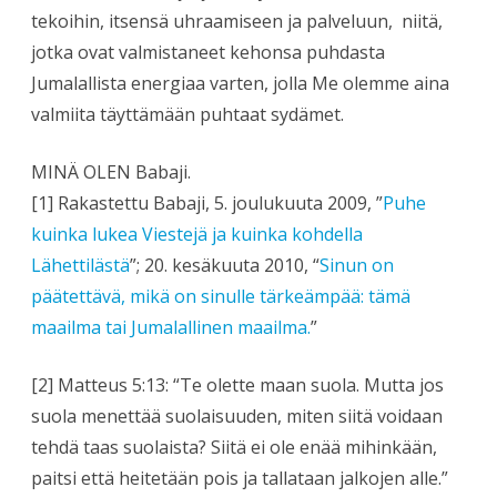
tekoihin, itsensä uhraamiseen ja palveluun,
niitä,
jotka ovat valmistaneet kehonsa puhdasta
Jumalallista energiaa varten, jolla Me olemme aina
valmiita täyttämään puhtaat sydämet.
MINÄ OLEN Babaji.
[1] Rakastettu Babaji, 5. joulukuuta 2009, ”
Puhe
kuinka lukea Viestejä ja kuinka kohdella
Lähettilästä
”; 20. kesäkuuta 2010, “
Sinun on
päätettävä, mikä on sinulle tärkeämpää: tämä
maailma tai Jumalallinen maailma.
”
[2] Matteus 5:13: “Te olette maan suola. Mutta jos
suola menettää suolaisuuden, miten siitä voidaan
tehdä taas suolaista? Siitä ei ole enää mihinkään,
paitsi että heitetään pois ja tallataan jalkojen alle.”