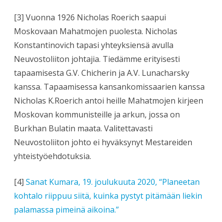
[3] Vuonna 1926 Nicholas Roerich saapui
Moskovaan Mahatmojen puolesta. Nicholas
Konstantinovich tapasi yhteyksiensä avulla
Neuvostoliiton johtajia. Tiedämme erityisesti
tapaamisesta G.V. Chicherin ja A.V. Lunacharsky
kanssa. Tapaamisessa kansankomissaarien kanssa
Nicholas K.Roerich antoi heille Mahatmojen kirjeen
Moskovan kommunisteille ja arkun, jossa on
Burkhan Bulatin maata. Valitettavasti
Neuvostoliiton johto ei hyväksynyt Mestareiden
yhteistyöehdotuksia.
[4]
Sanat Kumara, 19. joulukuuta 2020, “Planeetan
kohtalo riippuu siitä, kuinka pystyt pitämään liekin
palamassa pimeinä aikoina.”