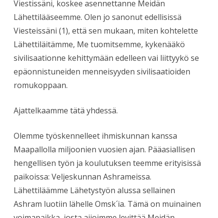
Viestissäni, koskee asennettanne Meidän
Lähettilääseemme. Olen jo sanonut edellisissä
Viesteissäni (1), että sen mukaan, miten kohtelette
Lähettiläitämme, Me tuomitsemme, kykenääkö
sivilisaationne kehittymään edelleen vai liittyykö se
epäonnistuneiden menneisyyden sivilisaatioiden
romukoppaan.
Ajattelkaamme tätä yhdessä.
Olemme työskennelleet ihmiskunnan kanssa
Maapallolla miljoonien vuosien ajan. Pääasiallisen
hengellisen työn ja koulutuksen teemme erityisissä
paikoissa: Veljeskunnan Ashrameissa.
Lähettiläämme Lähetystyön alussa sellainen
Ashram luotiin lähelle Omsk´ia. Tämä on muinainen
voimapaikka, josta aijoimme levittää Meidän