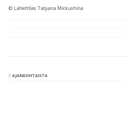
© Lähettiläs Tatyana Mickushina
Artikkelien
selaus
AJANKOHTAISTA