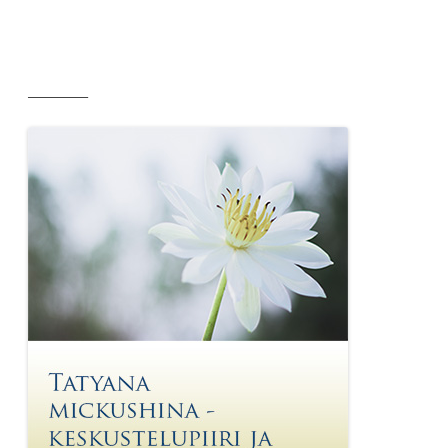
__________