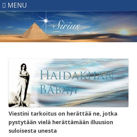
MENU
Skip
to
content
Viestini tarkoitus on herättää ne, jotka
pystytään vielä herättämään illuusion
suloisesta unesta