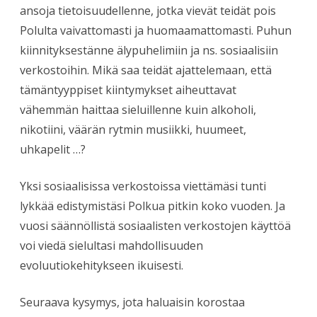
ansoja tietoisuudellenne, jotka vievät teidät pois
Polulta vaivattomasti ja huomaamattomasti. Puhun
kiinnityksestänne älypuhelimiin ja ns. sosiaalisiin
verkostoihin. Mikä saa teidät ajattelemaan, että
tämäntyyppiset kiintymykset aiheuttavat
vähemmän haittaa sieluillenne kuin alkoholi,
nikotiini, väärän rytmin musiikki, huumeet,
uhkapelit …?
Yksi sosiaalisissa verkostoissa viettämäsi tunti
lykkää edistymistäsi Polkua pitkin koko vuoden. Ja
vuosi säännöllistä sosiaalisten verkostojen käyttöä
voi viedä sielultasi mahdollisuuden
evoluutiokehitykseen ikuisesti.
Seuraava kysymys, jota haluaisin korostaa