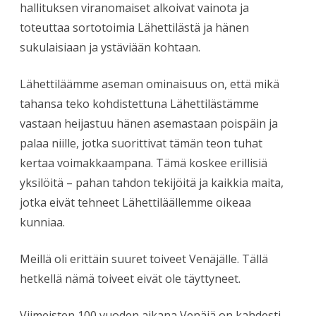
hallituksen viranomaiset alkoivat vainota ja
toteuttaa sortotoimia Lähettilästä ja hänen
sukulaisiaan ja ystäviään kohtaan.
Lähettiläämme aseman ominaisuus on, että mikä
tahansa teko kohdistettuna Lähettilästämme
vastaan heijastuu hänen asemastaan poispäin ​​ja
palaa niille, jotka suorittivat tämän teon tuhat
kertaa voimakkaampana. Tämä koskee erillisiä
yksilöitä – pahan tahdon tekijöitä ja kaikkia maita,
jotka eivät tehneet Lähettiläällemme oikeaa
kunniaa.
Meillä oli erittäin suuret toiveet Venäjälle. Tällä
hetkellä nämä toiveet eivät ole täyttyneet.
Viimeisten 100 vuoden aikana Venäjä on kahdesti