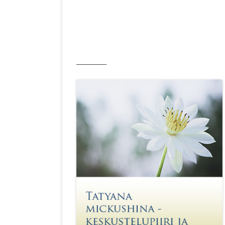
__________