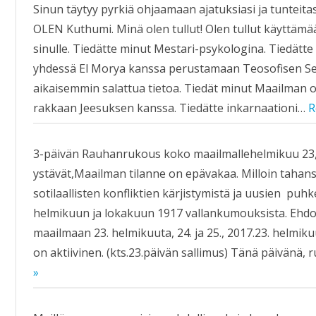
Sinun täytyy pyrkiä ohjaamaan ajatuksiasi ja tunteit
KIRJAT
OLEN Kuthumi. Minä olen tullut! Olen tullut käyttäm
sinulle. Tiedätte minut Mestari-psykologina. Tiedätte
yhdessä El Morya kanssa perustamaan Teosofisen Se
aikaisemmin salattua tietoa. Tiedät minut Maailman
rakkaan Jeesuksen kanssa. Tiedätte inkarnaationi…
R
3-päivän Rauhanrukous koko maailmallehelmikuu 23,
ystävät,Maailman tilanne on epävakaa. Milloin taha
sotilaallisten konfliktien kärjistymistä ja uusien puh
helmikuun ja lokakuun 1917 vallankumouksista. Ehd
maailmaan 23. helmikuuta, 24. ja 25., 2017.23. helmikuu
on aktiivinen. (kts.23.päivän sallimus) Tänä päivän
»