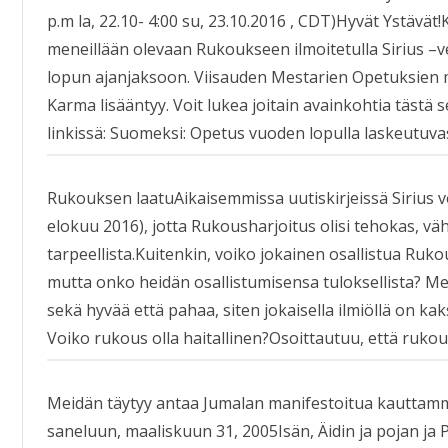
p.m la, 22.10- 4:00 su, 23.10.2016 , CDT)Hyvät Ystävät!
meneillään olevaan Rukoukseen ilmoitetulla Sirius 
lopun ajanjaksoon. Viisauden Mestarien Opetuksien mu
Karma lisääntyy. Voit lukea joitain avainkohtia tästä
linkissä: Suomeksi: Opetus vuoden lopulla laskeutu
Rukouksen laatuAikaisemmissa uutiskirjeissä Sirius ver
elokuu 2016), jotta Rukousharjoitus olisi tehokas, vä
tarpeellista.Kuitenkin, voiko jokainen osallistua Ruko
mutta onko heidän osallistumisensa tuloksellista? 
sekä hyvää että pahaa, siten jokaisella ilmiöllä on kaks
Voiko rukous olla haitallinen?Osoittautuu, että rukous
Meidän täytyy antaa Jumalan manifestoitua kauttam
saneluun, maaliskuun 31, 2005Isän, Äidin ja pojan j