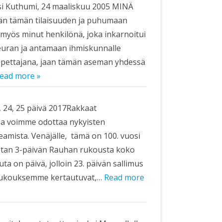
asi Kuthumi, 24 maaliskuu 2005 MINÄ
ään tämän tilaisuuden ja puhumaan
 myös minut henkilönä, joka inkarnoitui
uran ja antamaan ihmiskunnalle
 opettajana, jaan tämän aseman yhdessä
ead more »
 24, 25 päivä 2017Rakkaat
nsa voimme odottaa nykyisten
keamista. Venäjälle, tämä on 100. vuosi
otan 3-päivän Rauhan rukousta koko
ta on päivä, jolloin 23. päivän sallimus
ä, rukouksemme kertautuvat,…
Read more