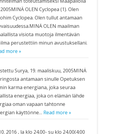
nnitelman toteuttamiseksi Maapallolla
, 2005MINÄ OLEN Cyclopea (1). Olen
lohim Cyclopea. Olen tullut antamaan
itulevaisuudessa.MINÄ OLEN maailman
alallista visiota muotoja ilmentävän
lma perustettiin minun avustuksellani.
ad more »
kastettu Surya, 19. maaliskuu, 2005MINÄ
uringosta antamaan sinulle Opetuksen
rmin karma energiana, joka seuraa
allista energiaa, joka on elämän lähde
nergiaa oman vapaan tahtonne
energian käyttönne…
Read more »
2016 , la klo 24.00- su klo 24.00(4:00