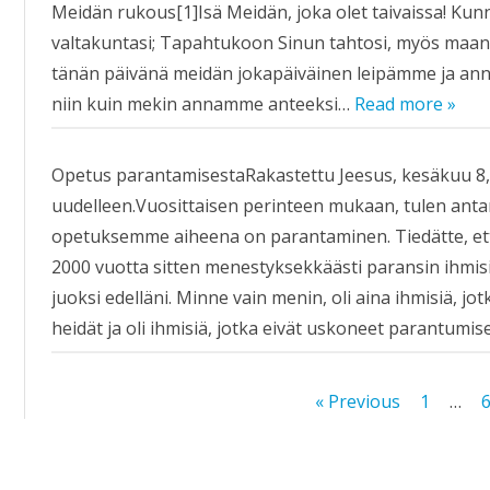
Meidän rukous[1]Isä Meidän, joka olet taivaissa! Kun
valtakuntasi; Tapahtukoon Sinun tahtosi, myös maan p
tänän päivänä meidän jokapäiväinen leipämme ja ann
niin kuin mekin annamme anteeksi…
Read more »
Opetus parantamisestaRakastettu Jeesus, kesäkuu 8,
uudelleen.Vuosittaisen perinteen mukaan, tulen an
opetuksemme aiheena on parantaminen. Tiedätte, ett
2000 vuotta sitten menestyksekkäästi paransin ihmis
juoksi edelläni. Minne vain menin, oli aina ihmisiä, jo
heidät ja oli ihmisiä, jotka eivät uskoneet parantumi
Artikkelien
« Previous
1
…
sivutus