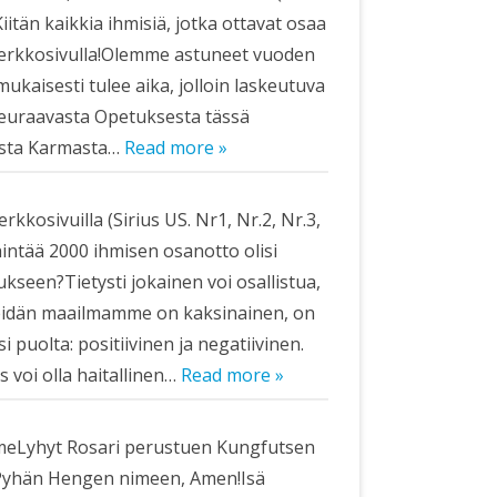
Kiitän kaikkia ihmisiä, jotka ottavat osaa
–verkkosivulla!Olemme astuneet vuoden
kaisesti tulee aika, jolloin laskeutuva
 seuraavasta Opetuksesta tässä
vasta Karmasta…
Read more »
kkosivuilla (Sirius US. Nr1, Nr.2, Nr.3,
hintää 2000 ihmisen osanotto olisi
ukseen?Tietysti jokainen voi osallistua,
Meidän maailmamme on kaksinainen, on
i puolta: positiivinen ja negatiivinen.
 voi olla haitallinen…
Read more »
meLyhyt Rosari perustuen Kungfutsen
a Pyhän Hengen nimeen, Amen!Isä