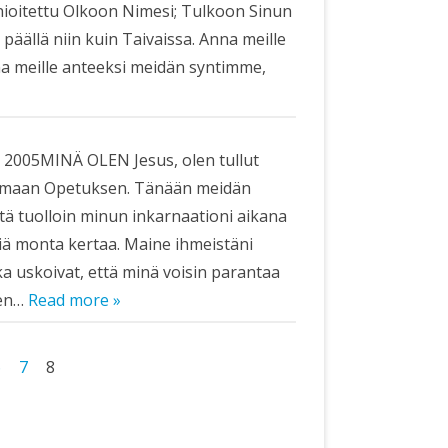
nioitettu Olkoon Nimesi; Tulkoon Sinun
äällä niin kuin Taivaissa. Anna meille
a meille anteeksi meidän syntimme,
 2005MINÄ OLEN Jesus, olen tullut
tamaan Opetuksen. Tänään meidän
ä tuolloin minun inkarnaationi aikana
iä monta kertaa. Maine ihmeistäni
tka uskoivat, että minä voisin parantaa
sen…
Read more »
6
7
8