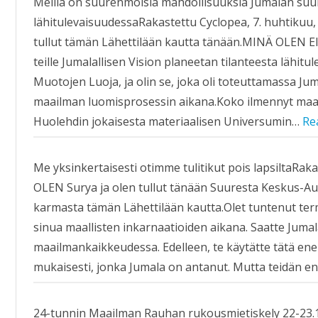
Meillä on suurenmoisia mahdollisuuksia Jumalan suu
lähitulevaisuudessaRakastettu Cyclopea, 7. huhtikuu
tullut tämän Lähettilään kautta tänään.MINÄ OLEN E
teille Jumalallisen Vision planeetan tilanteesta läh
Muotojen Luoja, ja olin se, joka oli toteuttamassa Jum
maailman luomisprosessin aikana.Koko ilmennyt maai
Huolehdin jokaisesta materiaalisen Universumin…
Re
Me yksinkertaisesti otimme tulitikut pois lapsiltaRa
OLEN Surya ja olen tullut tänään Suuresta Keskus-A
karmasta tämän Lähettilään kautta.Olet tuntenut te
sinua maallisten inkarnaatioiden aikana. Saatte Jumal
maailmankaikkeudessa. Edelleen, te käytätte tätä e
mukaisesti, jonka Jumala on antanut. Mutta teidän 
24-tunnin Maailman Rauhan rukousmietiskely 22-23.10. 