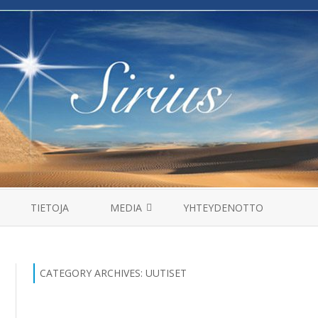
Skip
to
TIETOJA
MEDIA
YHTEYDENOTTO
content
MANTRAT
HAASTATTELUT
CATEGORY ARCHIVES:
UUTISET
VIDEOT