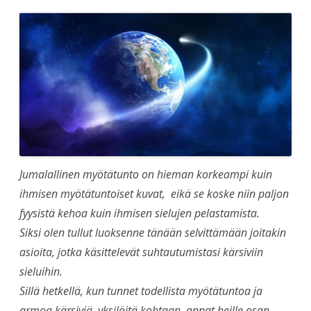
Jumalallinen myötätunto on hieman korkeampi kuin
ihmisen myötätuntoiset kuvat, eikä se koske niin paljon
fyysistä kehoa kuin ihmisen sielujen pelastamista.
Siksi olen tullut luoksenne tänään selvittämään joitakin
asioita, jotka käsittelevät suhtautumistasi kärsiviin
sieluihin.
Sillä hetkellä, kun tunnet todellista myötätuntoa ja
armoa kärsiviä yksilöitä kohtaan, annat heille osan