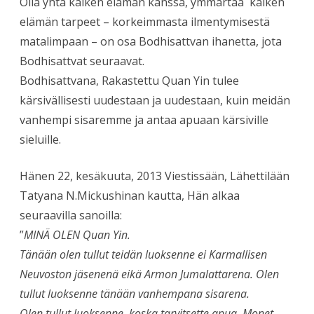
Olla yhtä kaiken elämän kanssa, ymmärtää kaiken
elämän tarpeet – korkeimmasta ilmentymisestä
matalimpaan – on osa Bodhisattvan ihanetta, jota
Bodhisattvat seuraavat.
Bodhisattvana, Rakastettu Quan Yin tulee
kärsivällisesti uudestaan ja uudestaan, kuin meidän
vanhempi sisaremme ja antaa apuaan kärsiville
sieluille.
Hänen 22, kesäkuuta, 2013 Viestissään, Lähettilään
Tatyana N.Mickushinan kautta, Hän alkaa
seuraavilla sanoilla:
”
MINÄ OLEN Quan Yin.
Tänään olen tullut teidän luoksenne ei Karmallisen
Neuvoston jäsenenä eikä Armon Jumalattarena. Olen
tullut luoksenne tänään vanhempana sisarena.
Olen tullut luoksenne, koska tarvitsette apua. Monet