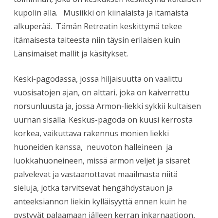
kupolin alla. Musiikki on kiinalaista ja itämaista
alkuperää. Tämän Retreatin keskittymä tekee
itämaisesta taiteesta niin täysin erilaisen kuin
Länsimaiset mallit ja käsitykset.
Keski-pagodassa, jossa hiljaisuutta on vaalittu
vuosisatojen ajan, on alttari, joka on kaiverrettu
norsunluusta ja, jossa Armon-liekki sykkii kultaisen
uurnan sisällä. Keskus-pagoda on kuusi kerrosta
korkea, vaikuttava rakennus monien liekki
huoneiden kanssa, neuvoton halleineen ja
luokkahuoneineen, missä armon veljet ja sisaret
palvelevat ja vastaanottavat maailmasta niitä
sieluja, jotka tarvitsevat hengähdystauon ja
anteeksiannon liekin kylläisyyttä ennen kuin he
pystyvät palaamaan jälleen kerran inkarnaatioon,