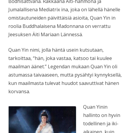
Bodhisattvana. Rakkaana Äiti-hahmona ja
Jumalallisena Mediatrix ina, joka on lähellä hänelle
omistautuneiden päivittäisiä asioita, Quan Yin in
roolia Buddhalaisena Madonnana on verrattu
Jeesuksen Äiti Mariaan Lännessä.
Quan Yin nimi, jolla häntä usein kutsutaan,
tarkoittaa, “hän, joka vastaa, katsoo tai kuulee
maailman äänet.” Legendan mukaan Quan Yin oli
astumassa taivaaseen, mutta pysähtyi kynnyksellä,
kun maailmasta tulevat huudot saavuttivat hänen
korvansa.
Quan Yinin
hallinto on hyvin
todellinen ja iki-
aikainen kuin