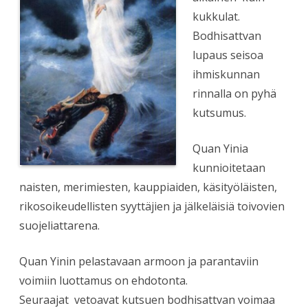
kukkulat.
Bodhisattvan
lupaus seisoa
ihmiskunnan
rinnalla on pyhä
kutsumus.
Quan Yinia
kunnioitetaan
naisten, merimiesten, kauppiaiden, käsityöläisten,
rikosoikeudellisten syyttäjien ja jälkeläisiä toivovien
suojeliattarena.
Quan Yinin pelastavaan armoon ja parantaviin
voimiin luottamus on ehdotonta.
Seuraajat vetoavat kutsuen bodhisattvan voimaa