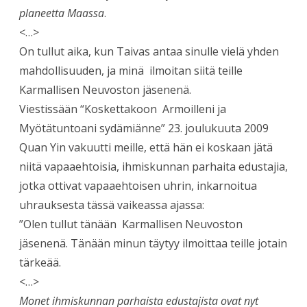
planeetta Maassa
.
<…>
On tullut aika, kun Taivas antaa sinulle vielä yhden
mahdollisuuden, ja minä ilmoitan siitä teille
Karmallisen Neuvoston jäsenenä.
Viestissään “Koskettakoon Armoilleni ja
Myötätuntoani sydämiänne” 23. joulukuuta 2009
Quan Yin vakuutti meille, että hän ei koskaan jätä
niitä vapaaehtoisia, ihmiskunnan parhaita edustajia,
jotka ottivat vapaaehtoisen uhrin, inkarnoitua
uhrauksesta tässä vaikeassa ajassa:
”Olen tullut tänään Karmallisen Neuvoston
jäsenenä. Tänään minun täytyy ilmoittaa teille jotain
tärkeää.
<…>
Monet ihmiskunnan parhaista edustajista ovat nyt