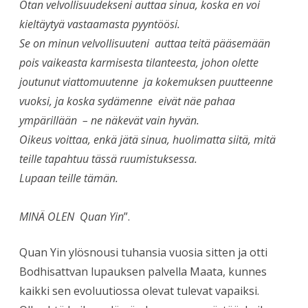
Otan velvollisuudekseni auttaa sinua, koska en voi
kieltäytyä vastaamasta pyyntöösi.
Se on minun velvollisuuteni auttaa teitä pääsemään
pois vaikeasta karmisesta tilanteesta, johon olette
joutunut viattomuutenne ja kokemuksen puutteenne
vuoksi, ja koska sydämenne eivät näe pahaa
ympärillään – ne näkevät vain hyvän.
Oikeus voittaa, enkä jätä sinua, huolimatta siitä, mitä
teille tapahtuu tässä ruumistuksessa.
Lupaan teille tämän.
MINÄ OLEN Quan Yin
”.
Quan Yin ylösnousi tuhansia vuosia sitten ja otti
Bodhisattvan lupauksen palvella Maata, kunnes
kaikki sen evoluutiossa olevat tulevat vapaiksi.