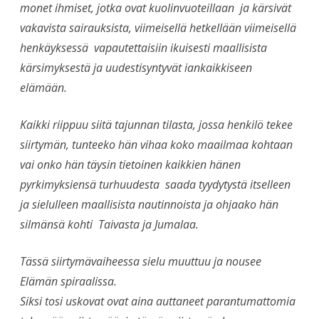
monet ihmiset, jotka ovat kuolinvuoteillaan ja kärsivät
vakavista sairauksista, viimeisellä hetkellään viimeisellä
henkäyksessä vapautettaisiin ikuisesti maallisista
kärsimyksestä ja uudestisyntyvät iankaikkiseen
elämään.
Kaikki riippuu siitä tajunnan tilasta, jossa henkilö tekee
siirtymän, tunteeko hän vihaa koko maailmaa kohtaan
vai onko hän täysin tietoinen kaikkien hänen
pyrkimyksiensä turhuudesta saada tyydytystä itselleen
ja sielulleen maallisista nautinnoista ja ohjaako hän
silmänsä kohti Taivasta ja Jumalaa.
Tässä siirtymävaiheessa sielu muuttuu ja nousee
Elämän spiraalissa.
Siksi tosi uskovat ovat aina auttaneet parantumattomia