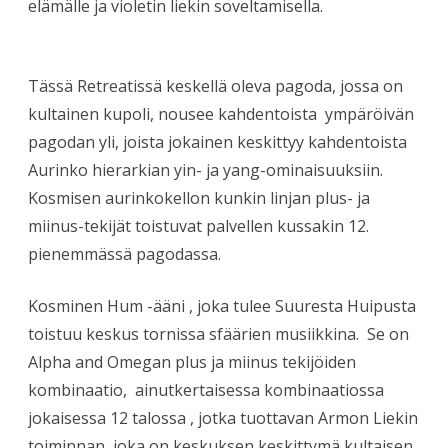
elämälle ja violetin liekin soveltamisella.
Tässä Retreatissä keskellä oleva pagoda, jossa on
kultainen kupoli, nousee kahdentoista ympäröivän
pagodan yli, joista jokainen keskittyy kahdentoista
Aurinko hierarkian yin- ja yang-ominaisuuksiin.
Kosmisen aurinkokellon kunkin linjan plus- ja
miinus-tekijät toistuvat palvellen kussakin 12.
pienemmässä pagodassa.
Kosminen Hum -ääni , joka tulee Suuresta Huipusta
toistuu keskus tornissa sfäärien musiikkina. Se on
Alpha and Omegan plus ja miinus tekijöiden
kombinaatio, ainutkertaisessa kombinaatiossa
jokaisessa 12 talossa , jotka tuottavan Armon Liekin
toiminnan, joka on keskuksen keskittymä kultaisen