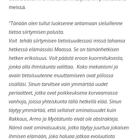
meissä.
”Tänään olen tullut luoksenne antamaan sieluillenne
tietoa siirtymisen polusta.
Voit tehdä siirtymisen tietoisuudessasi missä tahansa
hetkessä elämässäsi Maassa. Se on tämänhetkisen
hetken erikoisuus. Voit päästä eroon kuormituksesta,
jonka alla ihmiskunta valittaa. Koko mekanismi ja
avain tietoisuutenne muuttamiseen ovat piilossa
sisälläsi. Sinun tarvitsee vain ymmärtää uudet
periaatteet, jotka ovat poikkeuksena korvaamassa
vanhoja, joissa yhteiskunta tällä hetkellä elää. Sinun
täytyy ymmärtää, että sellaiset ominaisuudet kuin
Rakkaus, Armo ja Myötätunto eivät ole abstrakteja.
Nämä ovat ominaisuuksia, jotka täytyy juurtua jokaisen
ihmisen elämään, joka haluaa jatkaa evoluutiota