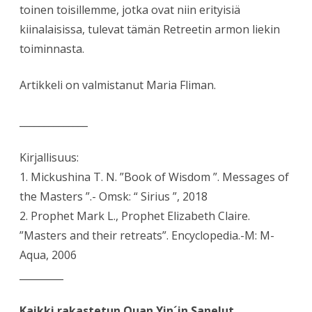
toinen toisillemme, jotka ovat niin erityisiä
kiinalaisissa, tulevat tämän Retreetin armon liekin
toiminnasta.
Artikkeli on valmistanut Maria Fliman.
______________
Kirjallisuus:
1. Mickushina T. N. ”Book of Wisdom ”. Messages of
the Masters ”.- Omsk: “ Sirius ”, 2018
2. Prophet Mark L., Prophet Elizabeth Claire.
”Masters and their retreats”. Encyclopedia.-M: M-
Aqua, 2006
_________
Kaikki rakastetun Quan Yin´in Sanelut