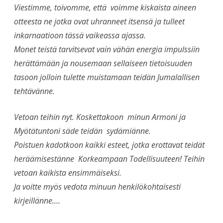
Viestimme, toivomme, että voimme kiskaista aineen
otteesta ne jotka ovat uhranneet itsensä ja tulleet
inkarnaatioon tässä vaikeassa ajassa.
Monet teistä tarvitsevat vain vähän energia impulssiin
herättämään ja nousemaan sellaiseen tietoisuuden
tasoon jolloin tulette muistamaan teidän Jumalallisen
tehtävänne.
Vetoan teihin nyt.
Koskettakoon minun Armoni ja
Myötätuntoni säde teidän sydämiänne.
Poistuen kadotkoon kaikki esteet, jotka erottavat teidät
heräämisestänne Korkeampaan Todellisuuteen!
Teihin
vetoan kaikista ensimmäiseksi.
Ja voitte myös vedota minuun henkilökohtaisesti
kirjeillänne.…