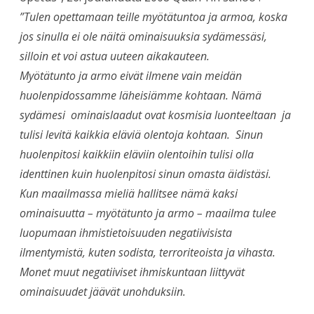
”Tulen opettamaan teille myötätuntoa ja armoa, koska
jos sinulla ei ole näitä ominaisuuksia sydämessäsi,
silloin et voi astua uuteen aikakauteen.
Myötätunto ja armo eivät ilmene vain meidän
huolenpidossamme läheisiämme kohtaan. Nämä
sydämesi ominaislaadut ovat kosmisia luonteeltaan ja
tulisi levitä kaikkia eläviä olentoja kohtaan. Sinun
huolenpitosi kaikkiin eläviin olentoihin tulisi olla
identtinen kuin huolenpitosi sinun omasta äidistäsi.
Kun maailmassa mieliä hallitsee nämä kaksi
ominaisuutta – myötätunto ja armo – maailma tulee
luopumaan ihmistietoisuuden negatiivisista
ilmentymistä, kuten sodista, terroriteoista ja vihasta.
Monet muut negatiiviset ihmiskuntaan liittyvät
ominaisuudet jäävät unohduksiin.