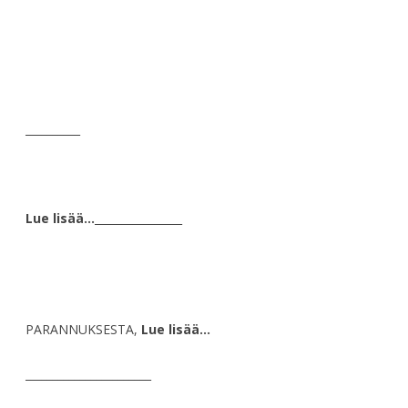
__________
Lue lisää…
________________
PARANNUKSESTA,
Lue lisää…
_______________________