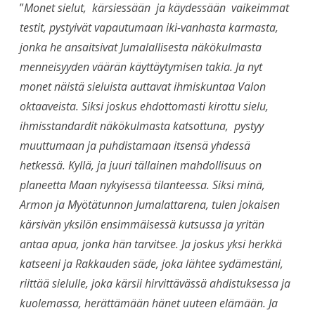
”
Monet sielut, kärsiessään ja käydessään vaikeimmat
testit, pystyivät vapautumaan iki-vanhasta karmasta,
jonka he ansaitsivat Jumalallisesta näkökulmasta
menneisyyden väärän käyttäytymisen takia. Ja nyt
monet näistä sieluista auttavat ihmiskuntaa Valon
oktaaveista. Siksi joskus ehdottomasti kirottu sielu,
ihmisstandardit näkökulmasta katsottuna, pystyy
muuttumaan ja puhdistamaan itsensä yhdessä
hetkessä. Kyllä, ja juuri tällainen mahdollisuus on
planeetta Maan nykyisessä tilanteessa. Siksi minä,
Armon ja Myötätunnon Jumalattarena, tulen jokaisen
kärsivän yksilön ensimmäisessä kutsussa ja yritän
antaa apua, jonka hän tarvitsee. Ja joskus yksi herkkä
katseeni ja Rakkauden säde, joka lähtee sydämestäni,
riittää sielulle, joka kärsii hirvittävässä ahdistuksessa ja
kuolemassa, herättämään hänet uuteen elämään. Ja