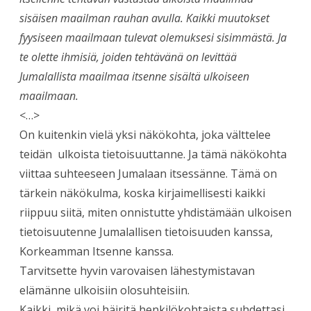
sisäisen maailman rauhan avulla. Kaikki muutokset
fyysiseen maailmaan tulevat olemuksesi sisimmästä. Ja
te olette ihmisiä, joiden tehtävänä on levittää
Jumalallista maailmaa itsenne sisältä ulkoiseen
maailmaan.
<…>
On kuitenkin vielä yksi näkökohta, joka välttelee
teidän ulkoista tietoisuuttanne. Ja tämä näkökohta
viittaa suhteeseen Jumalaan itsessänne. Tämä on
tärkein näkökulma, koska kirjaimellisesti kaikki
riippuu siitä, miten onnistutte yhdistämään ulkoisen
tietoisuutenne Jumalallisen tietoisuuden kanssa,
Korkeamman Itsenne kanssa.
Tarvitsette hyvin varovaisen lähestymistavan
elämänne ulkoisiin olosuhteisiin.
Kaikki, mikä voi häiritä henkilökohtaista suhdettasi