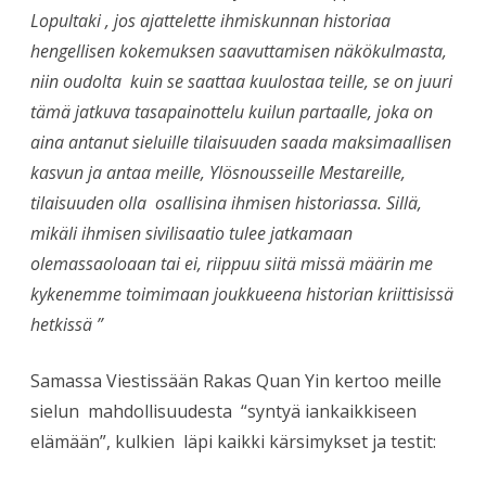
Lopultaki , jos ajattelette ihmiskunnan historiaa
hengellisen kokemuksen saavuttamisen näkökulmasta,
niin oudolta kuin se saattaa kuulostaa teille, se on juuri
tämä jatkuva tasapainottelu kuilun partaalle, joka on
aina antanut sieluille tilaisuuden saada maksimaallisen
kasvun ja antaa meille, Ylösnousseille Mestareille,
tilaisuuden olla osallisina ihmisen historiassa. Sillä,
mikäli ihmisen sivilisaatio tulee jatkamaan
olemassaoloaan tai ei, riippuu siitä missä määrin me
kykenemme toimimaan joukkueena historian kriittisissä
hetkissä ”
Samassa Viestissään Rakas Quan Yin kertoo meille
sielun mahdollisuudesta “syntyä iankaikkiseen
elämään”, kulkien läpi kaikki kärsimykset ja testit: