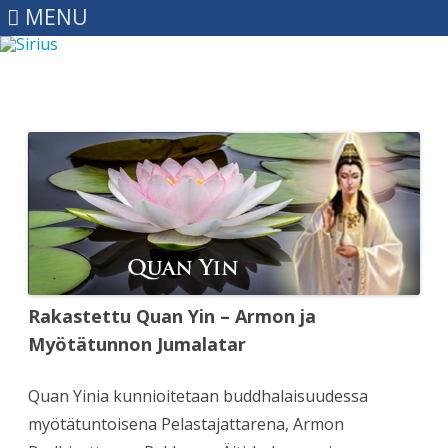
MENU
Skip
to
content
Rakastettu Quan Yin – Armon ja
Myötätunnon Jumalatar
Quan Yinia kunnioitetaan buddhalaisuudessa
myötätuntoisena Pelastajattarena, Armon