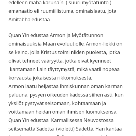
edelleen maha karuna´n ( suuri myötätunto )
emanaatio eli ruumiillistuma, ominaislaatu, jota
Amitabha edustaa.
Quan Yin edustaa Armon ja Myötätunnon
ominaisuuksia Maan evoluutiolle. Armon-liekki on
se keino, jolla Kristus toimi niiden puolesta, jotka
olivat tehneet vääryyttä, jotka eivät kyenneet
kantamaan Lain täyttymystä, mikä vaatii nopeaa
korvausta jokaisesta rikkomuksesta.
Armon laatu heijastaa ihmiskunnan oman karman
paluuna, pysyen oikeuden kädessä siihen asti, kun
yksilöt pystyvät seisomaan, kohtaamaan ja
voittamaan heidän oman ihmisen luomuksensa.
Quan Yin edustaa Karmallisessa Neuvostossa
seitsemättä Sädettä (violetti) Sädettä. Hän kantaa