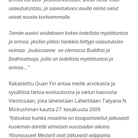
saavutuksistasi, ja saavutuksiesi avulla nämä sielut
voivat nousta korkeammalle.
Tämän vuoksi voidakseen kokea todellista myötätuntoa
ja armoa, yksilön pitäisi hankkia tiettyjä saavutuksien
voimaa. Joukossanne on olemassa Buddhia ja
Bodhisattvoja, joilla on todellista myötätuntoa ja
armoa…
”
Rakastettu Quan Yin antaa meille arvokasta ja
syvällistä tietoa evoluutiosta ja sielun kasvusta
Viestissään, joka lähetetään Lähettilään Tatyana N.
Mickushinan kautta 27. kesäkuuta 2009:
”Katsokaa kuinka maailma on tasapainotellut jatkuvasti
kuoleman äärellä viimeisen vuosisadan aikana.
Ylösnousseet Mestarit ovat jatkuvasti valppaina.