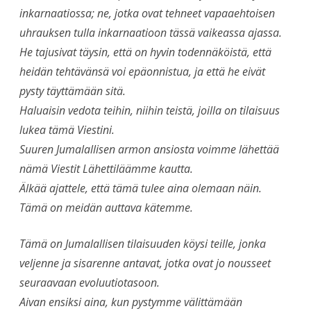
inkarnaatiossa; ne, jotka ovat tehneet vapaaehtoisen
uhrauksen tulla inkarnaatioon tässä vaikeassa ajassa.
He tajusivat täysin, että on hyvin todennäköistä, että
heidän tehtävänsä voi epäonnistua, ja että he eivät
pysty täyttämään sitä.
Haluaisin vedota teihin, niihin teistä, joilla on tilaisuus
lukea tämä Viestini.
Suuren Jumalallisen armon ansiosta voimme lähettää
nämä Viestit Lähettiläämme kautta.
Älkää ajattele, että tämä tulee aina olemaan näin.
Tämä on meidän auttava kätemme.
Tämä on Jumalallisen tilaisuuden köysi teille, jonka
veljenne ja sisarenne antavat, jotka ovat jo nousseet
seuraavaan evoluutiotasoon.
Aivan ensiksi aina, kun pystymme välittämään