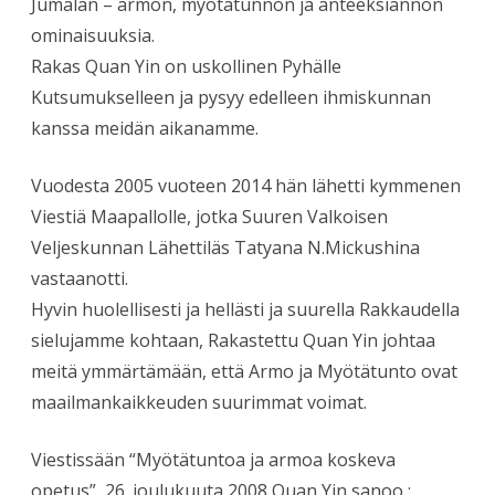
Jumalan – armon, myötätunnon ja anteeksiannon
ominaisuuksia.
Rakas Quan Yin on uskollinen Pyhälle
Kutsumukselleen ja pysyy edelleen ihmiskunnan
kanssa meidän aikanamme.
Vuodesta 2005 vuoteen 2014 hän lähetti kymmenen
Viestiä Maapallolle, jotka Suuren Valkoisen
Veljeskunnan Lähettiläs Tatyana N.Mickushina
vastaanotti.
Hyvin huolellisesti ja hellästi ja suurella Rakkaudella
sielujamme kohtaan, Rakastettu Quan Yin johtaa
meitä ymmärtämään, että Armo ja Myötätunto ovat
maailmankaikkeuden suurimmat voimat.
Viestissään “Myötätuntoa ja armoa koskeva
opetus”, 26. joulukuuta 2008 Quan Yin sanoo :