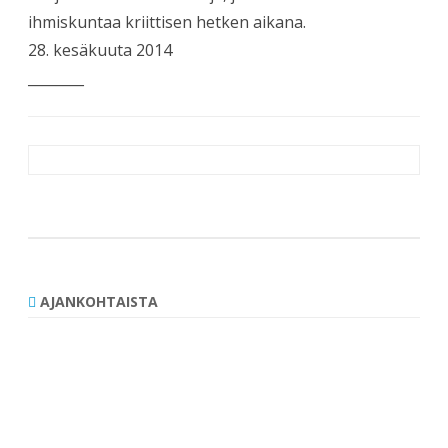
ihmiskuntaa kriittisen hetken aikana.
28. kesäkuuta 2014
________
Artikkelien
selaus
AJANKOHTAISTA