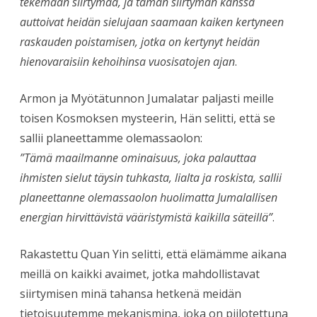
tekemään siirtymää, ja tämän siirtymän kanssa
auttoivat heidän sielujaan saamaan kaiken kertyneen
raskauden poistamisen, jotka on kertynyt heidän
hienovaraisiin kehoihinsa vuosisatojen ajan
.
Armon ja Myötätunnon Jumalatar paljasti meille
toisen Kosmoksen mysteerin, Hän selitti, että se
sallii planeettamme olemassaolon:
”Tämä maailmanne ominaisuus, joka palauttaa
ihmisten sielut täysin tuhkasta, lialta ja roskista, sallii
planeettanne olemassaolon huolimatta Jumalallisen
energian hirvittävistä vääristymistä kaikilla säteillä”
.
Rakastettu Quan Yin selitti, että elämämme aikana
meillä on kaikki avaimet, jotka mahdollistavat
siirtymisen minä tahansa hetkenä meidän
tietoisuutemme mekanismina, joka on piilotettuna