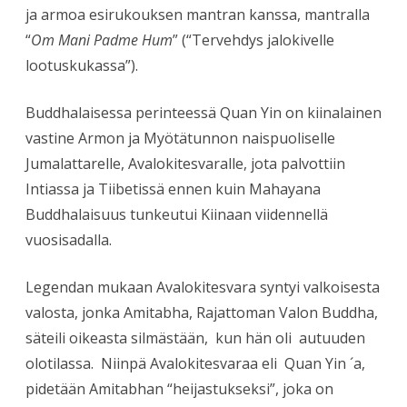
ja armoa esirukouksen mantran kanssa, mantralla
“
Om Mani Padme Hum
” (“Tervehdys jalokivelle
lootuskukassa”).
Buddhalaisessa perinteessä Quan Yin on kiinalainen
vastine Armon ja Myötätunnon naispuoliselle
Jumalattarelle, Avalokitesvaralle, jota palvottiin
Intiassa ja Tiibetissä ennen kuin Mahayana
Buddhalaisuus tunkeutui Kiinaan viidennellä
vuosisadalla.
Legendan mukaan Avalokitesvara syntyi valkoisesta
valosta, jonka Amitabha, Rajattoman Valon Buddha,
säteili oikeasta silmästään, kun hän oli autuuden
olotilassa. Niinpä Avalokitesvaraa eli Quan Yin ´a,
pidetään Amitabhan “heijastukseksi”, joka on