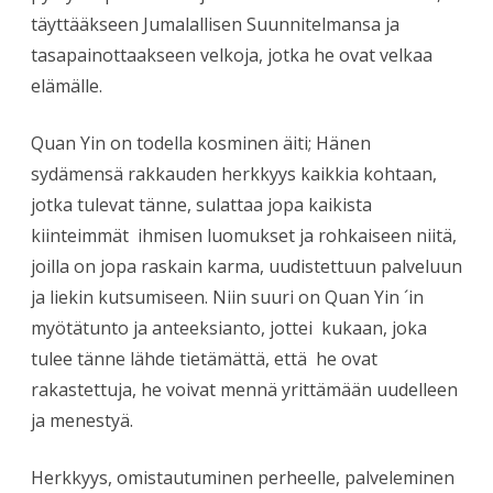
täyttääkseen Jumalallisen Suunnitelmansa ja
tasapainottaakseen velkoja, jotka he ovat velkaa
elämälle.
Quan Yin on todella kosminen äiti; Hänen
sydämensä rakkauden herkkyys kaikkia kohtaan,
jotka tulevat tänne, sulattaa jopa kaikista
kiinteimmät ihmisen luomukset ja rohkaiseen niitä,
joilla on jopa raskain karma, uudistettuun palveluun
ja liekin kutsumiseen. Niin suuri on Quan Yin ´in
myötätunto ja anteeksianto, jottei kukaan, joka
tulee tänne lähde tietämättä, että he ovat
rakastettuja, he voivat mennä yrittämään uudelleen
ja menestyä.
Herkkyys, omistautuminen perheelle, palveleminen